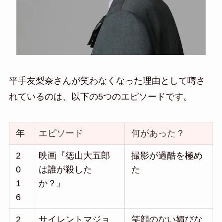
平手友梨奈さんが笑わなくなった理由として噂さ
れているのは、以下の5つのエピソードです。
年
エピソード
何があった？
2
映画『徳山大五郎
撮影が過酷を極め
0
は誰が殺した
た
1
か？』
6
2
サイレントマジョ
笑顔のない媚びな