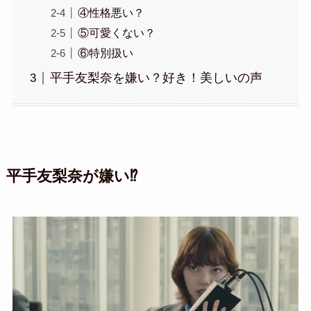
④性格悪い？
⑤可愛くない？
⑥特別扱い
平手友梨奈を嫌い？好き！美しいの声
平手友梨奈が嫌い⁉