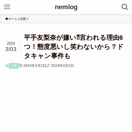
nemlog
ホーム
話題
平手友梨奈が嫌い⁈言われる理由6
2024
つ！態度悪いし笑わないから？ド
3/03
タキャン事件も
2024年3月2日
2024年3月3日
話題