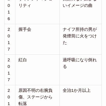
0
リティ
いイメージの曲
1
6
2
握手会
ナイフ所持の男が
0
発煙筒に火をつけ
1
た
7
2
紅白
過呼吸になり倒れ
0
る
1
7
2
原因不明の右腕負
全治1か月以上
0
傷、ステージから
1
転落