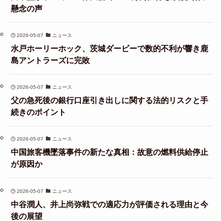
懸念の声
2026-05-07
ニュース
水戸ホーリーホック、茨城ダービーで数的不利が響き鹿
島アントラーズに完敗
2026-05-07
ニュース
父の急死後の銀行口座引き出しに関する法的リスクと手
続きのポイント
2026-05-07
ニュース
中国旅客機墜落事件の新たな真相：故意の燃料供給停止
が原因か
2026-05-07
ニュース
中谷潤人、井上尚弥戦での適応力が評価される理由と今
後の展望