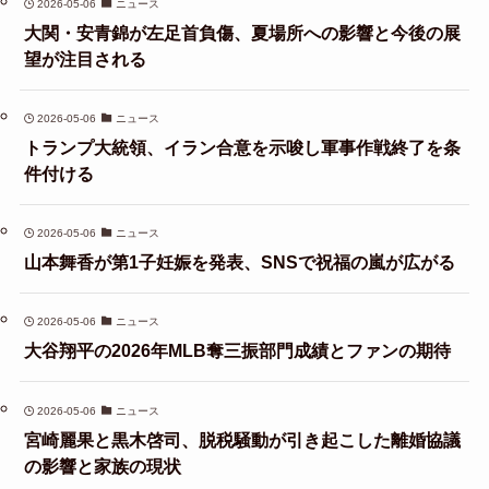
2026-05-06
ニュース
大関・安青錦が左足首負傷、夏場所への影響と今後の展
望が注目される
2026-05-06
ニュース
トランプ大統領、イラン合意を示唆し軍事作戦終了を条
件付ける
2026-05-06
ニュース
山本舞香が第1子妊娠を発表、SNSで祝福の嵐が広がる
2026-05-06
ニュース
大谷翔平の2026年MLB奪三振部門成績とファンの期待
2026-05-06
ニュース
宮崎麗果と黒木啓司、脱税騒動が引き起こした離婚協議
の影響と家族の現状