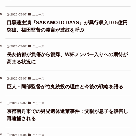
2026-05-07
ニュース
目黒蓮主演『SAKAMOTO DAYS』が興行収入10.5億円
突破、福田監督の発言が波紋を呼ぶ
2026-05-07
ニュース
長友佑都が負傷から復帰、W杯メンバー入りへの期待が
高まる状況に
2026-05-07
ニュース
巨人・阿部監督が竹丸続投の理由と今後の戦略を語る
2026-05-07
ニュース
京都南丹市での男児遺体遺棄事件：父親が息子を殺害し
再逮捕される
2026-05-06
ニュース