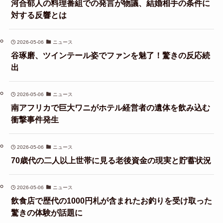
河合郁人の料理番組での発言が物議、結婚相手の条件に
対する反響とは
2026-05-06
ニュース
谷琢磨、ツインテール姿でファンを魅了！驚きの反応続
出
2026-05-06
ニュース
南アフリカで巨大ワニがホテル経営者の遺体を飲み込む
衝撃事件発生
2026-05-06
ニュース
70歳代の二人以上世帯に見る老後資金の現実と貯蓄状況
2026-05-06
ニュース
飲食店で歴代の1000円札が含まれたお釣りを受け取った
驚きの体験が話題に