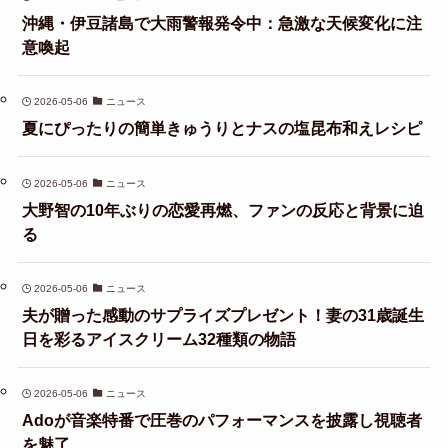
沖縄・伊豆諸島で大雨警報発令中：急激な天候変化に注
意喚起
2026-05-06
ニュース
夏にぴったりの簡単きゅうりとナスの塩昆布和えレシピ
2026-05-06
ニュース
大野智の10年ぶりの恋愛再燃、ファンの反応と背景に迫
る
2026-05-06
ニュース
夫が贈った感動のサプライズプレゼント！妻の31歳誕生
日を彩るアイスクリーム32種類の物語
2026-05-06
ニュース
Adoが音楽特番で圧巻のパフォーマンスを披露し視聴者
を魅了