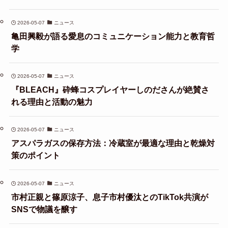
2026-05-07
ニュース
亀田興毅が語る愛息のコミュニケーション能力と教育哲
学
2026-05-07
ニュース
『BLEACH』砕蜂コスプレイヤーしのださんが絶賛さ
れる理由と活動の魅力
2026-05-07
ニュース
アスパラガスの保存方法：冷蔵室が最適な理由と乾燥対
策のポイント
2026-05-07
ニュース
市村正親と篠原涼子、息子市村優汰とのTikTok共演が
SNSで物議を醸す