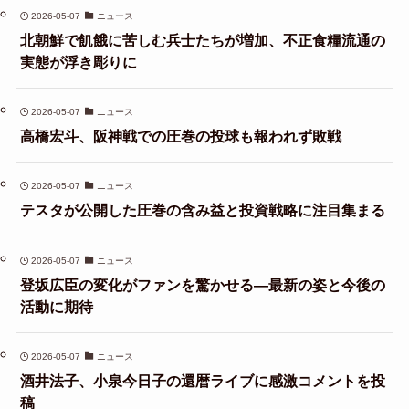
2026-05-07
ニュース
北朝鮮で飢餓に苦しむ兵士たちが増加、不正食糧流通の
実態が浮き彫りに
2026-05-07
ニュース
高橋宏斗、阪神戦での圧巻の投球も報われず敗戦
2026-05-07
ニュース
テスタが公開した圧巻の含み益と投資戦略に注目集まる
2026-05-07
ニュース
登坂広臣の変化がファンを驚かせる—最新の姿と今後の
活動に期待
2026-05-07
ニュース
酒井法子、小泉今日子の還暦ライブに感激コメントを投
稿