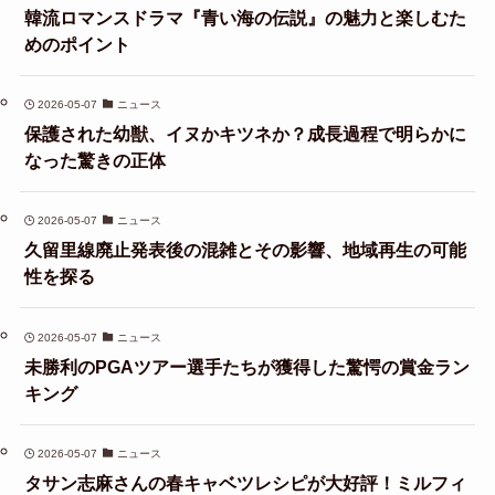
韓流ロマンスドラマ『青い海の伝説』の魅力と楽しむた
めのポイント
2026-05-07
ニュース
保護された幼獣、イヌかキツネか？成長過程で明らかに
なった驚きの正体
2026-05-07
ニュース
久留里線廃止発表後の混雑とその影響、地域再生の可能
性を探る
2026-05-07
ニュース
未勝利のPGAツアー選手たちが獲得した驚愕の賞金ラン
キング
2026-05-07
ニュース
タサン志麻さんの春キャベツレシピが大好評！ミルフィ