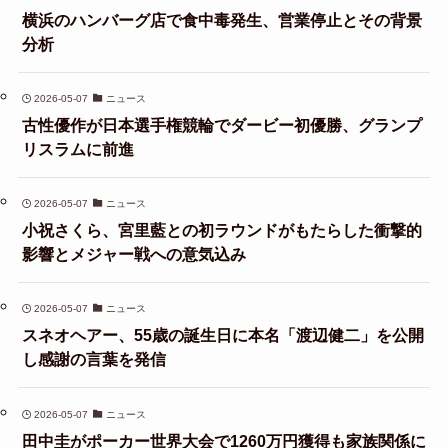
横浜のハンバーグ店で食中毒発生、営業停止とその背景
分析
2026-05-07
ニュース
古性優作が日本選手権競輪でダービー初優勝、グランプ
リスラムに前進
2026-05-07
ニュース
小祝さくら、宮里藍との初ラウンドがもたらした衝撃的
影響とメジャー戦への意気込み
2026-05-07
ニュース
スネオヘアー、55歳の誕生日に本名「渡辺健二」を公開
し感謝の言葉を発信
2026-05-07
ニュース
田中圭がポーカー世界大会で1260万円獲得も家族関係に