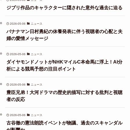
ジブリ作品のキャラクターに隠された意外な過去に迫る
2026-05-06
ニュース
バナナマン日村勇紀の休養発表に伴う視聴者の心配と夫
婦の愛情メッセージ
2026-05-06
ニュース
ダイヤモンドノットがNHKマイルC本命馬に浮上！AI分
析による競馬予想の注目ポイント
2026-05-06
ニュース
豊臣兄弟！大河ドラマの歴史的描写に対する批判と視聴
者の反応
2026-05-06
ニュース
古谷徹の憲法朗読イベントが物議、過去のスキャンダル
が影響か