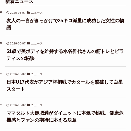
新着ニュース
2026-05-07
ニュース
友人の一言がきっかけで25キロ減量に成功した女性の物
語
2026-05-07
ニュース
51歳で美ボディを維持する水谷雅代さんの筋トレとピラ
ティスの秘訣
2026-05-07
ニュース
日本U17代表がアジア杯初戦でカタールを撃破して白星
スタート
2026-05-07
ニュース
ママタルト大鶴肥満がダイエットに本気で挑戦、健康危
機感とファンの期待に応える決意