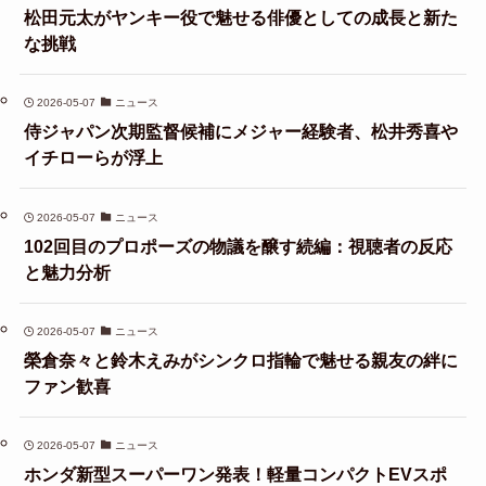
松田元太がヤンキー役で魅せる俳優としての成長と新た
な挑戦
2026-05-07
ニュース
侍ジャパン次期監督候補にメジャー経験者、松井秀喜や
イチローらが浮上
2026-05-07
ニュース
102回目のプロポーズの物議を醸す続編：視聴者の反応
と魅力分析
2026-05-07
ニュース
榮倉奈々と鈴木えみがシンクロ指輪で魅せる親友の絆に
ファン歓喜
2026-05-07
ニュース
ホンダ新型スーパーワン発表！軽量コンパクトEVスポ