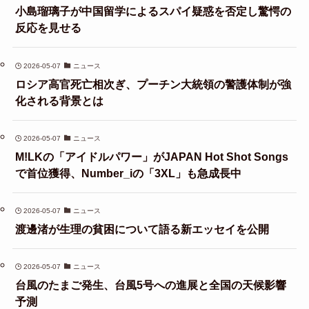
小島瑠璃子が中国留学によるスパイ疑惑を否定し驚愕の
反応を見せる
2026-05-07
ニュース
ロシア高官死亡相次ぎ、プーチン大統領の警護体制が強
化される背景とは
2026-05-07
ニュース
M!LKの「アイドルパワー」がJAPAN Hot Shot Songs
で首位獲得、Number_iの「3XL」も急成長中
2026-05-07
ニュース
渡邊渚が生理の貧困について語る新エッセイを公開
2026-05-07
ニュース
台風のたまご発生、台風5号への進展と全国の天候影響
予測