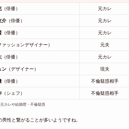
充
（俳優）
元カレ
友介
（俳優）
元カレ
賢
（俳優）
元カレ
ファッションデザイナー）
元夫
大
（俳優）
元カレ
ュン
（デザイナー）
現夫
健
（俳優）
不倫疑惑相手
作
（シェフ）
不倫疑惑相手
の元カレや結婚歴・不倫疑惑
の男性と繋がることが多いようですね。