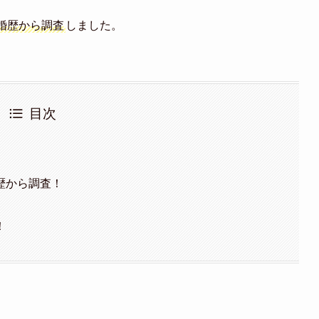
婚歴から調査
しました。
目次
⁉
歴から調査！
！