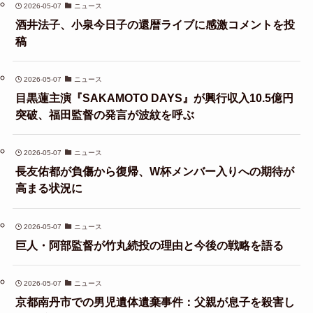
2026-05-07
ニュース
酒井法子、小泉今日子の還暦ライブに感激コメントを投
稿
2026-05-07
ニュース
目黒蓮主演『SAKAMOTO DAYS』が興行収入10.5億円
突破、福田監督の発言が波紋を呼ぶ
2026-05-07
ニュース
長友佑都が負傷から復帰、W杯メンバー入りへの期待が
高まる状況に
2026-05-07
ニュース
巨人・阿部監督が竹丸続投の理由と今後の戦略を語る
2026-05-07
ニュース
京都南丹市での男児遺体遺棄事件：父親が息子を殺害し