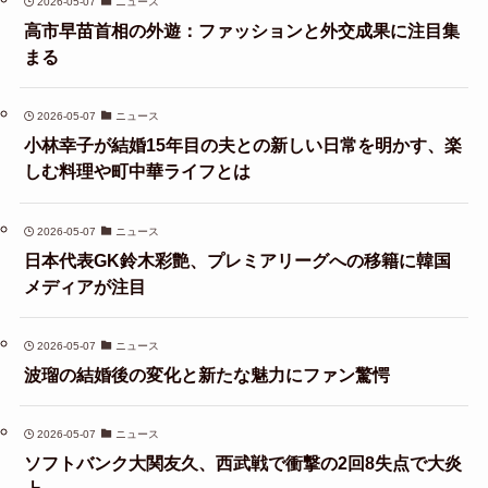
2026-05-07
ニュース
高市早苗首相の外遊：ファッションと外交成果に注目集
まる
2026-05-07
ニュース
小林幸子が結婚15年目の夫との新しい日常を明かす、楽
しむ料理や町中華ライフとは
2026-05-07
ニュース
日本代表GK鈴木彩艶、プレミアリーグへの移籍に韓国
メディアが注目
2026-05-07
ニュース
波瑠の結婚後の変化と新たな魅力にファン驚愕
2026-05-07
ニュース
ソフトバンク大関友久、西武戦で衝撃の2回8失点で大炎