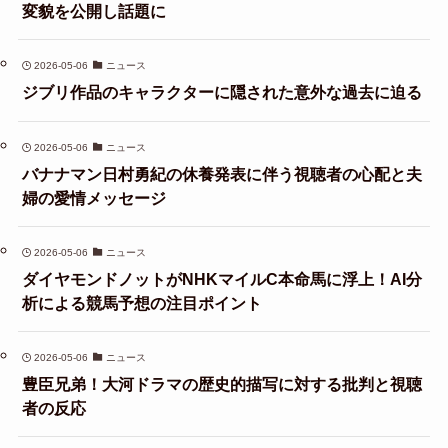
変貌を公開し話題に
2026-05-06
ニュース
ジブリ作品のキャラクターに隠された意外な過去に迫る
2026-05-06
ニュース
バナナマン日村勇紀の休養発表に伴う視聴者の心配と夫
婦の愛情メッセージ
2026-05-06
ニュース
ダイヤモンドノットがNHKマイルC本命馬に浮上！AI分
析による競馬予想の注目ポイント
2026-05-06
ニュース
豊臣兄弟！大河ドラマの歴史的描写に対する批判と視聴
者の反応