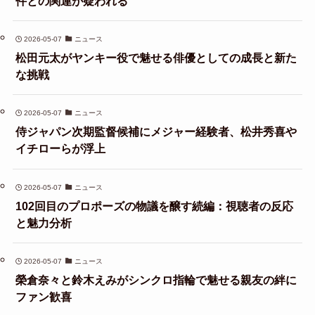
件との関連が疑われる
2026-05-07
ニュース
松田元太がヤンキー役で魅せる俳優としての成長と新た
な挑戦
2026-05-07
ニュース
侍ジャパン次期監督候補にメジャー経験者、松井秀喜や
イチローらが浮上
2026-05-07
ニュース
102回目のプロポーズの物議を醸す続編：視聴者の反応
と魅力分析
2026-05-07
ニュース
榮倉奈々と鈴木えみがシンクロ指輪で魅せる親友の絆に
ファン歓喜