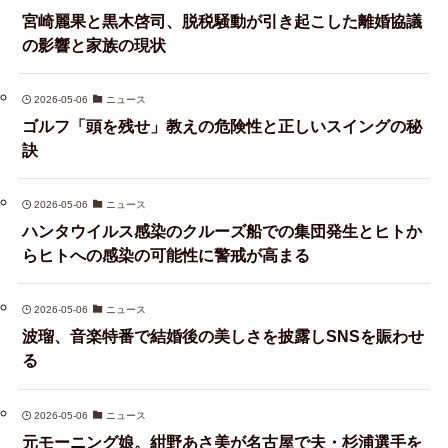
宮崎麗果と黒木啓司、脱税騒動が引き起こした離婚協議
の影響と家族の現状
2026-05-06
ニュース
ゴルフ「頭を残せ」教えの危険性と正しいスイングの秘
訣
2026-05-06
ニュース
ハンタウイルス感染のクルーズ船での集団発生とヒトか
らヒトへの感染の可能性に警戒が高まる
2026-05-06
ニュース
波瑠、音楽特番で結婚後の美しさを披露しSNSを賑わせ
る
2026-05-06
ニュース
元モーニング娘。紺野あさ美が名古屋で夫・杉浦選手を