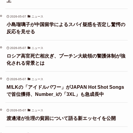
上
2026-05-07
ニュース
小島瑠璃子が中国留学によるスパイ疑惑を否定し驚愕の
反応を見せる
2026-05-07
ニュース
ロシア高官死亡相次ぎ、プーチン大統領の警護体制が強
化される背景とは
2026-05-07
ニュース
M!LKの「アイドルパワー」がJAPAN Hot Shot Songs
で首位獲得、Number_iの「3XL」も急成長中
2026-05-07
ニュース
渡邊渚が生理の貧困について語る新エッセイを公開