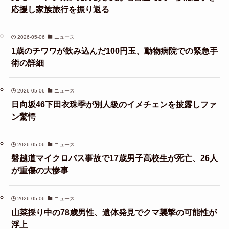
応援し家族旅行を振り返る
2026-05-06
ニュース
1歳のチワワが飲み込んだ100円玉、動物病院での緊急手
術の詳細
2026-05-06
ニュース
日向坂46下田衣珠季が別人級のイメチェンを披露しファ
ン驚愕
2026-05-06
ニュース
磐越道マイクロバス事故で17歳男子高校生が死亡、26人
が重傷の大惨事
2026-05-06
ニュース
山菜採り中の78歳男性、遺体発見でクマ襲撃の可能性が
浮上