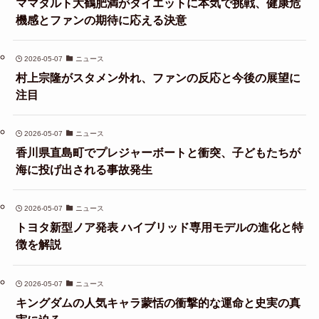
ママタルト大鶴肥満がダイエットに本気で挑戦、健康危
機感とファンの期待に応える決意
2026-05-07
ニュース
村上宗隆がスタメン外れ、ファンの反応と今後の展望に
注目
2026-05-07
ニュース
香川県直島町でプレジャーボートと衝突、子どもたちが
海に投げ出される事故発生
2026-05-07
ニュース
トヨタ新型ノア発表 ハイブリッド専用モデルの進化と特
徴を解説
2026-05-07
ニュース
キングダムの人気キャラ蒙恬の衝撃的な運命と史実の真