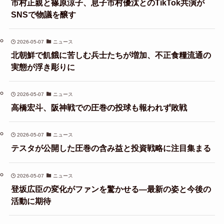
市村正親と篠原涼子、息子市村優汰とのTikTok共演が
SNSで物議を醸す
2026-05-07
ニュース
北朝鮮で飢餓に苦しむ兵士たちが増加、不正食糧流通の
実態が浮き彫りに
2026-05-07
ニュース
高橋宏斗、阪神戦での圧巻の投球も報われず敗戦
2026-05-07
ニュース
テスタが公開した圧巻の含み益と投資戦略に注目集まる
2026-05-07
ニュース
登坂広臣の変化がファンを驚かせる—最新の姿と今後の
活動に期待