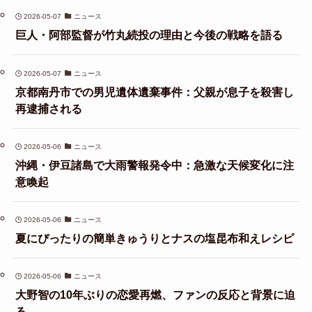
2026-05-07
ニュース
巨人・阿部監督が竹丸続投の理由と今後の戦略を語る
2026-05-07
ニュース
京都南丹市での男児遺体遺棄事件：父親が息子を殺害し
再逮捕される
2026-05-06
ニュース
沖縄・伊豆諸島で大雨警報発令中：急激な天候変化に注
意喚起
2026-05-06
ニュース
夏にぴったりの簡単きゅうりとナスの塩昆布和えレシピ
2026-05-06
ニュース
大野智の10年ぶりの恋愛再燃、ファンの反応と背景に迫
る