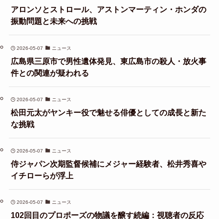
アロンソとストロール、アストンマーティン・ホンダの
振動問題と未来への挑戦
2026-05-07
ニュース
広島県三原市で男性遺体発見、東広島市の殺人・放火事
件との関連が疑われる
2026-05-07
ニュース
松田元太がヤンキー役で魅せる俳優としての成長と新た
な挑戦
2026-05-07
ニュース
侍ジャパン次期監督候補にメジャー経験者、松井秀喜や
イチローらが浮上
2026-05-07
ニュース
102回目のプロポーズの物議を醸す続編：視聴者の反応