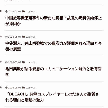
2026-05-07
ニュース
中国旅客機墜落事件の新たな真相：故意の燃料供給停止
が原因か
2026-05-07
ニュース
中谷潤人、井上尚弥戦での適応力が評価される理由と今
後の展望
2026-05-07
ニュース
亀田興毅が語る愛息のコミュニケーション能力と教育哲
学
2026-05-07
ニュース
『BLEACH』砕蜂コスプレイヤーしのださんが絶賛さ
れる理由と活動の魅力