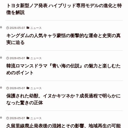
トヨタ新型ノア発表 ハイブリッド専用モデルの進化と特
徴を解説
2026-05-07
ニュース
キングダムの人気キャラ蒙恬の衝撃的な運命と史実の真
実に迫る
2026-05-07
ニュース
韓流ロマンスドラマ『青い海の伝説』の魅力と楽しむた
めのポイント
2026-05-07
ニュース
保護された幼獣、イヌかキツネか？成長過程で明らかに
なった驚きの正体
2026-05-07
ニュース
久留里線廃止発表後の混雑とその影響、地域再生の可能