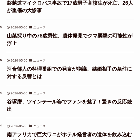
磐越道マイクロバス事故で17歳男子高校生が死亡、26人
が重傷の大惨事
2026-05-06
ニュース
山菜採り中の78歳男性、遺体発見でクマ襲撃の可能性が
浮上
2026-05-06
ニュース
河合郁人の料理番組での発言が物議、結婚相手の条件に
対する反響とは
2026-05-06
ニュース
谷琢磨、ツインテール姿でファンを魅了！驚きの反応続
出
2026-05-06
ニュース
南アフリカで巨大ワニがホテル経営者の遺体を飲み込む