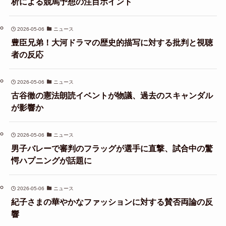
析による競馬予想の注目ポイント
2026-05-06
ニュース
豊臣兄弟！大河ドラマの歴史的描写に対する批判と視聴
者の反応
2026-05-06
ニュース
古谷徹の憲法朗読イベントが物議、過去のスキャンダル
が影響か
2026-05-06
ニュース
男子バレーで審判のフラッグが選手に直撃、試合中の驚
愕ハプニングが話題に
2026-05-06
ニュース
紀子さまの華やかなファッションに対する賛否両論の反
響