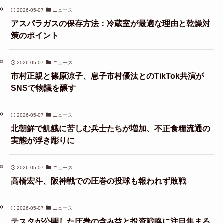
2026-05-07
ニュース
アスパラガスの保存方法：冷蔵室が最適な理由と乾燥対
策のポイント
2026-05-07
ニュース
市村正親と篠原涼子、息子市村優汰とのTikTok共演が
SNSで物議を醸す
2026-05-07
ニュース
北朝鮮で飢餓に苦しむ兵士たちが増加、不正食糧流通の
実態が浮き彫りに
2026-05-07
ニュース
高橋宏斗、阪神戦での圧巻の投球も報われず敗戦
2026-05-07
ニュース
テスタが公開した圧巻の含み益と投資戦略に注目集まる