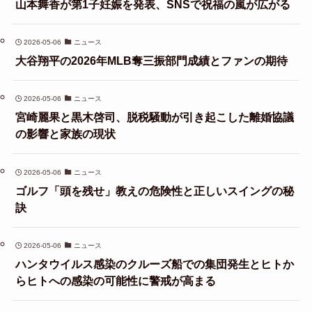
山本舞香が第1子妊娠を発表、SNSで祝福の嵐が広がる
2026-05-06
ニュース
大谷翔平の2026年MLB奪三振部門成績とファンの期待
2026-05-06
ニュース
宮崎麗果と黒木啓司、脱税騒動が引き起こした離婚協議
の影響と家族の現状
2026-05-06
ニュース
ゴルフ「頭を残せ」教えの危険性と正しいスイングの秘
訣
2026-05-06
ニュース
ハンタウイルス感染のクルーズ船での集団発生とヒトか
らヒトへの感染の可能性に警戒が高まる