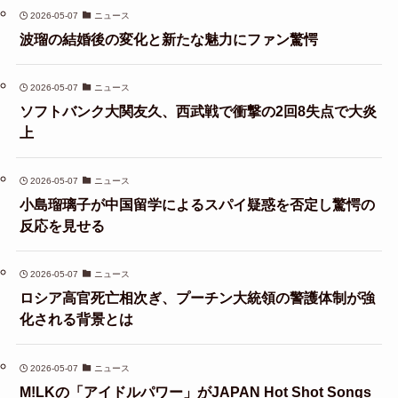
2026-05-07
ニュース
波瑠の結婚後の変化と新たな魅力にファン驚愕
2026-05-07
ニュース
ソフトバンク大関友久、西武戦で衝撃の2回8失点で大炎
上
2026-05-07
ニュース
小島瑠璃子が中国留学によるスパイ疑惑を否定し驚愕の
反応を見せる
2026-05-07
ニュース
ロシア高官死亡相次ぎ、プーチン大統領の警護体制が強
化される背景とは
2026-05-07
ニュース
M!LKの「アイドルパワー」がJAPAN Hot Shot Songs