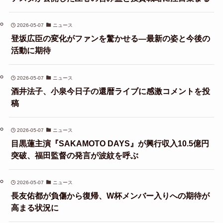
2026-05-07
ニュース
登坂広臣の変化がファンを驚かせる—最新の姿と今後の
活動に期待
2026-05-07
ニュース
酒井法子、小泉今日子の還暦ライブに感激コメントを投
稿
2026-05-07
ニュース
目黒蓮主演『SAKAMOTO DAYS』が興行収入10.5億円
突破、福田監督の発言が波紋を呼ぶ
2026-05-07
ニュース
長友佑都が負傷から復帰、W杯メンバー入りへの期待が
高まる状況に