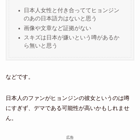
日本人女性と付き合っててヒョンジン
のあの日本語力はないと思う
画像や文章など証拠がない
スキズは日本が嫌いという噂があるか
ら無いと思う
などです。
日本人のファンがヒョンジンの彼女というのは噂
にすぎず、デマである可能性が高いかもしれませ
ん。
広告