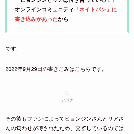
「ヒョンジンとリアは付き合っている？」
オンラインコミュニティ
「ネイトパン」に
書き込みがあった
から
です。
2022年9月29日の書きこみはこちらです。
デバク
その後もファンによってヒョンジンさんとリアさ
んの匂わせが噂されたため、交際しているのでは