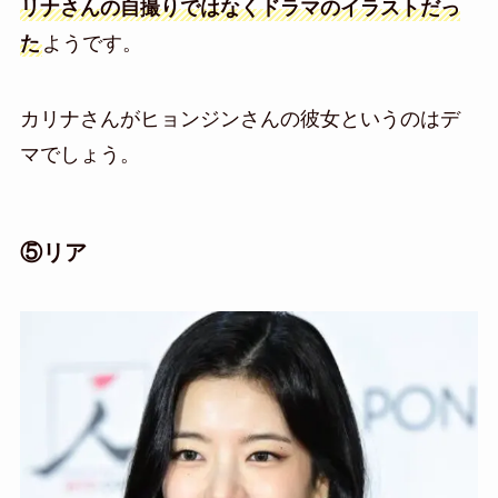
リナさんの自撮りではなくドラマのイラストだっ
た
ようです。
カリナさんがヒョンジンさんの彼女というのはデ
マでしょう。
⑤リア