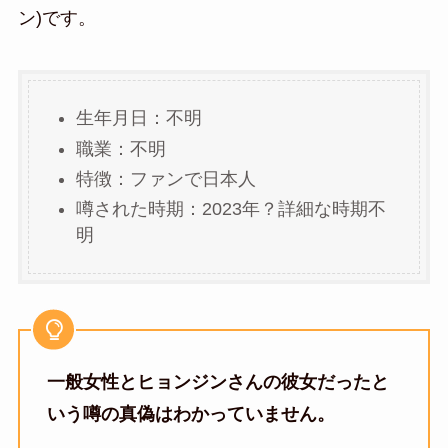
ン)です。
生年月日：不明
職業：不明
特徴：ファンで日本人
噂された時期：2023年？詳細な時期不
明
一般女性とヒョンジンさんの彼女だったと
いう噂の真偽はわかっていません。