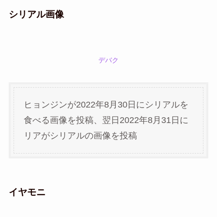
シリアル画像
デバク
ヒョンジンが2022年8月30日にシリアルを
食べる画像を投稿、翌日2022年8月31日に
リアがシリアルの画像を投稿
イヤモニ