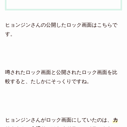
ヒョンジンさんの公開したロック画面はこちらで
す。
噂されたロック画面と公開されたロック画面を比
較すると、たしかにそっくりですね。
ヒョンジンさんがロック画面にしていたのは、
カ