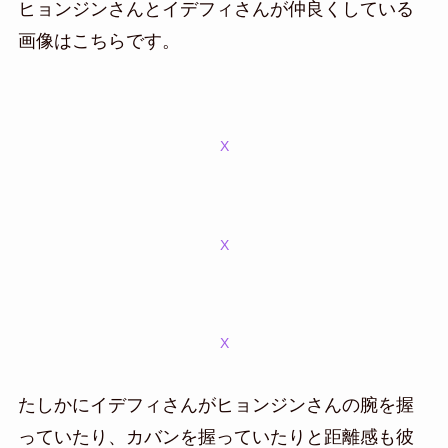
ヒョンジンさんとイデフィさんが仲良くしている
画像はこちらです。
X
X
X
たしかにイデフィさんがヒョンジンさんの腕を握
っていたり、カバンを握っていたりと距離感も彼