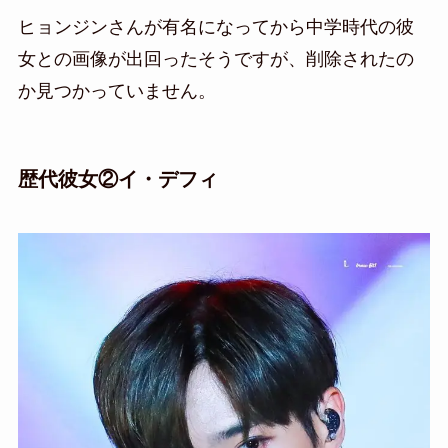
ヒョンジンさんが有名になってから中学時代の彼
女との画像が出回ったそうですが、削除されたの
か見つかっていません。
歴代彼女②イ・デフィ