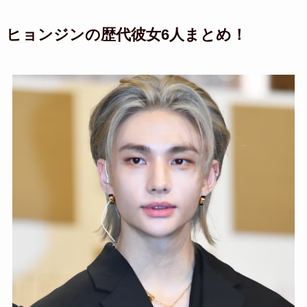
ヒョンジンの歴代彼女6人まとめ！