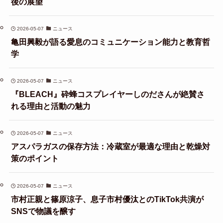
後の展望
2026-05-07
ニュース
亀田興毅が語る愛息のコミュニケーション能力と教育哲
学
2026-05-07
ニュース
『BLEACH』砕蜂コスプレイヤーしのださんが絶賛さ
れる理由と活動の魅力
2026-05-07
ニュース
アスパラガスの保存方法：冷蔵室が最適な理由と乾燥対
策のポイント
2026-05-07
ニュース
市村正親と篠原涼子、息子市村優汰とのTikTok共演が
SNSで物議を醸す