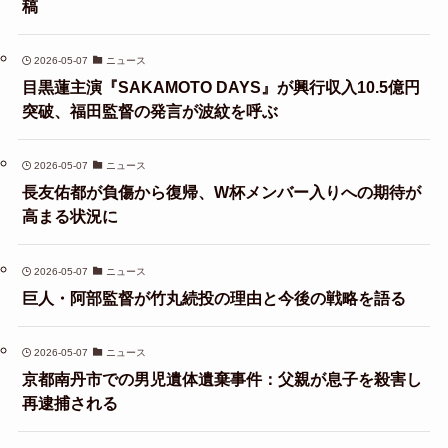
稿
2026-05-07
ニュース
目黒蓮主演『SAKAMOTO DAYS』が興行収入10.5億円
突破、福田監督の発言が波紋を呼ぶ
2026-05-07
ニュース
長友佑都が負傷から復帰、W杯メンバー入りへの期待が
高まる状況に
2026-05-07
ニュース
巨人・阿部監督が竹丸続投の理由と今後の戦略を語る
2026-05-07
ニュース
京都南丹市での男児遺体遺棄事件：父親が息子を殺害し
再逮捕される