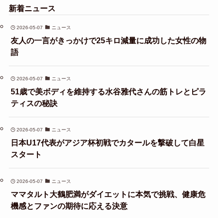
新着ニュース
2026-05-07
ニュース
友人の一言がきっかけで25キロ減量に成功した女性の物
語
2026-05-07
ニュース
51歳で美ボディを維持する水谷雅代さんの筋トレとピラ
ティスの秘訣
2026-05-07
ニュース
日本U17代表がアジア杯初戦でカタールを撃破して白星
スタート
2026-05-07
ニュース
ママタルト大鶴肥満がダイエットに本気で挑戦、健康危
機感とファンの期待に応える決意