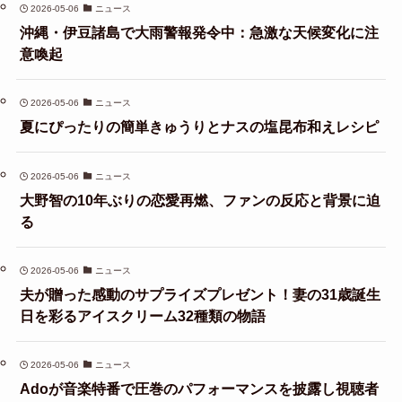
2026-05-06
ニュース
沖縄・伊豆諸島で大雨警報発令中：急激な天候変化に注
意喚起
2026-05-06
ニュース
夏にぴったりの簡単きゅうりとナスの塩昆布和えレシピ
2026-05-06
ニュース
大野智の10年ぶりの恋愛再燃、ファンの反応と背景に迫
る
2026-05-06
ニュース
夫が贈った感動のサプライズプレゼント！妻の31歳誕生
日を彩るアイスクリーム32種類の物語
2026-05-06
ニュース
Adoが音楽特番で圧巻のパフォーマンスを披露し視聴者