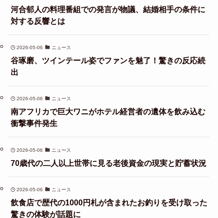
河合郁人の料理番組での発言が物議、結婚相手の条件に
対する反響とは
2026-05-06
ニュース
谷琢磨、ツインテール姿でファンを魅了！驚きの反応続
出
2026-05-06
ニュース
南アフリカで巨大ワニがホテル経営者の遺体を飲み込む
衝撃事件発生
2026-05-06
ニュース
70歳代の二人以上世帯に見る老後資金の現実と貯蓄状況
2026-05-06
ニュース
飲食店で歴代の1000円札が含まれたお釣りを受け取った
驚きの体験が話題に