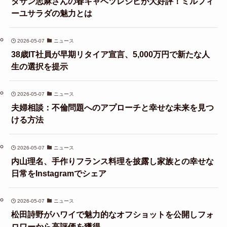
タサン志麻さんの春キャベツレシピが大好評！ミルフィ
ーユサラダの魅力とは
2026-05-07
ニュース
38歳IT社員が早期リタイア宣言、5,000万円で新たな人
生の選択を提示
2026-05-07
ニュース
夫婦相談：不倫問題へのアプローチと幸せな未来を見つ
ける方法
2026-05-07
ニュース
内山理名、手作りフランス料理を披露し家族との幸せな
日常をInstagramでシェア
2026-05-07
ニュース
松田詩野がハワイで魅力的なオフショットを公開しフォ
ロワーから高評価を獲得