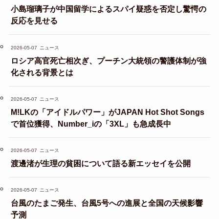
小島瑠璃子が中国留学によるスパイ疑惑を否定し驚愕の
反応を見せる
2026-05-07
ニュース
ロシア高官死亡相次ぎ、プーチン大統領の警護体制が強
化される背景とは
2026-05-07
ニュース
M!LKの「アイドルパワー」がJAPAN Hot Shot Songs
で首位獲得、Number_iの「3XL」も急成長中
2026-05-07
ニュース
渡邊渚が生理の貧困について語る新エッセイを公開
2026-05-07
ニュース
台風のたまご発生、台風5号への進展と全国の天候影響
予測