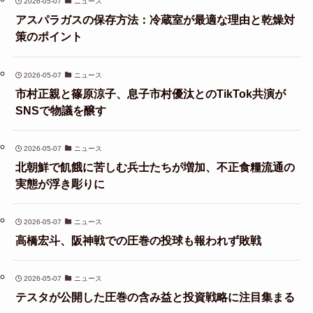
2026-05-07
ニュース
アスパラガスの保存方法：冷蔵室が最適な理由と乾燥対
策のポイント
2026-05-07
ニュース
市村正親と篠原涼子、息子市村優汰とのTikTok共演が
SNSで物議を醸す
2026-05-07
ニュース
北朝鮮で飢餓に苦しむ兵士たちが増加、不正食糧流通の
実態が浮き彫りに
2026-05-07
ニュース
高橋宏斗、阪神戦での圧巻の投球も報われず敗戦
2026-05-07
ニュース
テスタが公開した圧巻の含み益と投資戦略に注目集まる