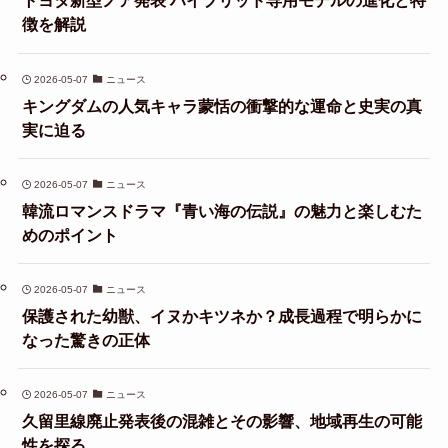
トヨタ新型ノア発表 ハイブリッド専用モデルの進化と特
徴を解説
2026-05-07
ニュース
キングダムの人気キャラ蒙恬の衝撃的な運命と史実の真
実に迫る
2026-05-07
ニュース
韓流ロマンスドラマ『青い海の伝説』の魅力と楽しむた
めのポイント
2026-05-07
ニュース
保護された幼獣、イヌかキツネか？成長過程で明らかに
なった驚きの正体
2026-05-07
ニュース
久留里線廃止発表後の混雑とその影響、地域再生の可能
性を探る