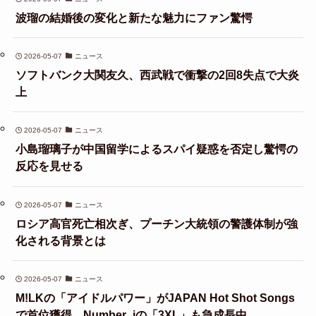
波瑠の結婚後の変化と新たな魅力にファン驚愕
2026-05-07
ニュース
ソフトバンク大関友久、西武戦で衝撃の2回8失点で大炎
上
2026-05-07
ニュース
小島瑠璃子が中国留学によるスパイ疑惑を否定し驚愕の
反応を見せる
2026-05-07
ニュース
ロシア高官死亡相次ぎ、プーチン大統領の警護体制が強
化される背景とは
2026-05-07
ニュース
M!LKの「アイドルパワー」がJAPAN Hot Shot Songs
で首位獲得、Number_iの「3XL」も急成長中