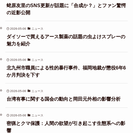
蛯原友里のSNS更新が話題に「合成か？」とファン驚愕
の近影公開
2026-05-06
ニュース
ダイソーで買えるアース製薬の話題の虫よけスプレーの
魅力を紹介
2026-05-06
ニュース
北九州市職員による性的暴行事件、福岡地裁が懲役6年6
か月判決を下す
2026-05-06
ニュース
台湾有事に関する国会の動向と岡田元外相の影響分析
2026-05-06
ニュース
密猟とクマ保護：人間の欲望が引き起こす生態系への影
響