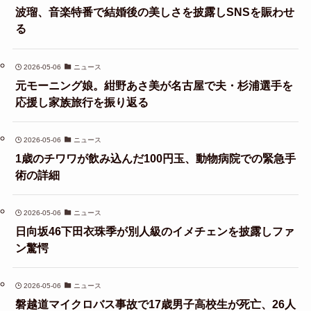
波瑠、音楽特番で結婚後の美しさを披露しSNSを賑わせ
る
2026-05-06
ニュース
元モーニング娘。紺野あさ美が名古屋で夫・杉浦選手を
応援し家族旅行を振り返る
2026-05-06
ニュース
1歳のチワワが飲み込んだ100円玉、動物病院での緊急手
術の詳細
2026-05-06
ニュース
日向坂46下田衣珠季が別人級のイメチェンを披露しファ
ン驚愕
2026-05-06
ニュース
磐越道マイクロバス事故で17歳男子高校生が死亡、26人