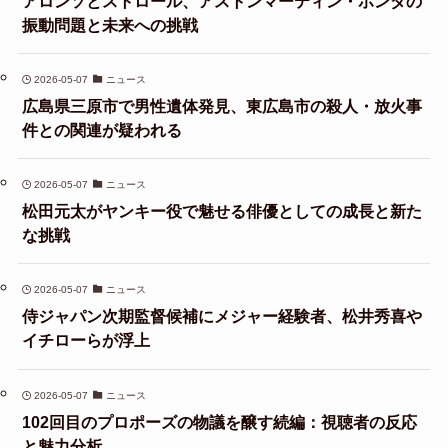
アロンソとストロール、アストンマーティン・ホンダの
振動問題と未来への挑戦
2026-05-07
ニュース
広島県三原市で男性遺体発見、東広島市の殺人・放火事
件との関連が疑われる
2026-05-07
ニュース
松田元太がヤンキー役で魅せる俳優としての成長と新た
な挑戦
2026-05-07
ニュース
侍ジャパン次期監督候補にメジャー経験者、松井秀喜や
イチローらが浮上
2026-05-07
ニュース
102回目のプロポーズの物議を醸す続編：視聴者の反応
と魅力分析