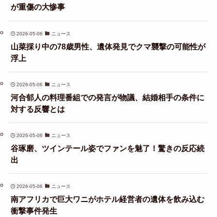
が重傷の大惨事
2026-05-06
ニュース
山菜採り中の78歳男性、遺体発見でクマ襲撃の可能性が
浮上
2026-05-06
ニュース
河合郁人の料理番組での発言が物議、結婚相手の条件に
対する反響とは
2026-05-06
ニュース
谷琢磨、ツインテール姿でファンを魅了！驚きの反応続
出
2026-05-06
ニュース
南アフリカで巨大ワニがホテル経営者の遺体を飲み込む
衝撃事件発生