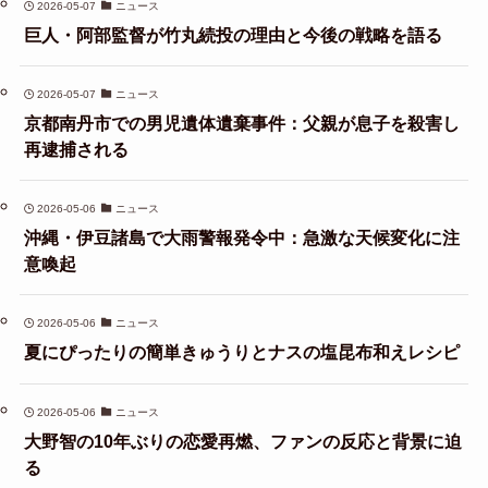
2026-05-07
ニュース
巨人・阿部監督が竹丸続投の理由と今後の戦略を語る
2026-05-07
ニュース
京都南丹市での男児遺体遺棄事件：父親が息子を殺害し
再逮捕される
2026-05-06
ニュース
沖縄・伊豆諸島で大雨警報発令中：急激な天候変化に注
意喚起
2026-05-06
ニュース
夏にぴったりの簡単きゅうりとナスの塩昆布和えレシピ
2026-05-06
ニュース
大野智の10年ぶりの恋愛再燃、ファンの反応と背景に迫
る