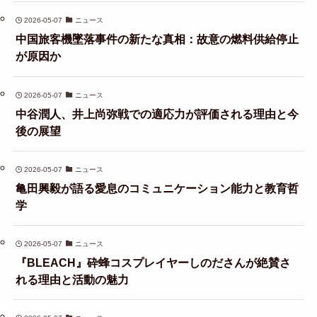
2026-05-07
ニュース
中国旅客機墜落事件の新たな真相：故意の燃料供給停止
が原因か
2026-05-07
ニュース
中谷潤人、井上尚弥戦での適応力が評価される理由と今
後の展望
2026-05-07
ニュース
亀田興毅が語る愛息のコミュニケーション能力と教育哲
学
2026-05-07
ニュース
『BLEACH』砕蜂コスプレイヤーしのださんが絶賛さ
れる理由と活動の魅力