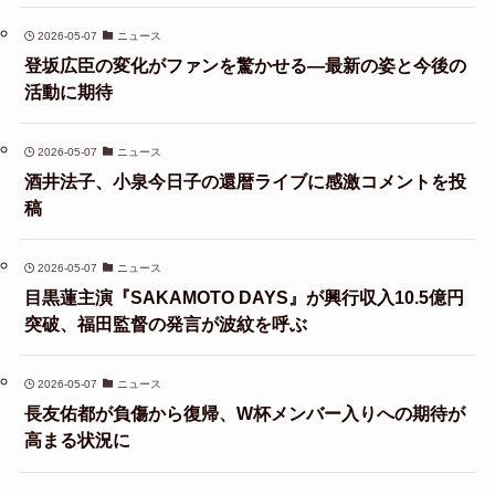
2026-05-07
ニュース
登坂広臣の変化がファンを驚かせる—最新の姿と今後の
活動に期待
2026-05-07
ニュース
酒井法子、小泉今日子の還暦ライブに感激コメントを投
稿
2026-05-07
ニュース
目黒蓮主演『SAKAMOTO DAYS』が興行収入10.5億円
突破、福田監督の発言が波紋を呼ぶ
2026-05-07
ニュース
長友佑都が負傷から復帰、W杯メンバー入りへの期待が
高まる状況に