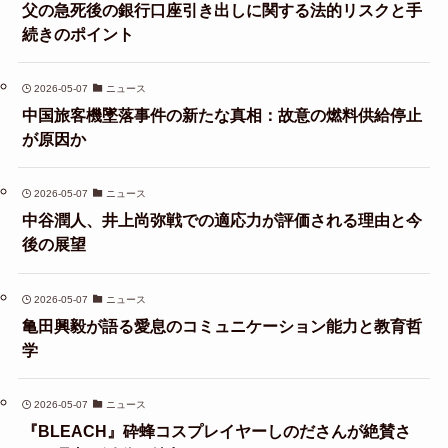
父の急死後の銀行口座引き出しに関する法的リスクと手
続きのポイント
2026-05-07
ニュース
中国旅客機墜落事件の新たな真相：故意の燃料供給停止
が原因か
2026-05-07
ニュース
中谷潤人、井上尚弥戦での適応力が評価される理由と今
後の展望
2026-05-07
ニュース
亀田興毅が語る愛息のコミュニケーション能力と教育哲
学
2026-05-07
ニュース
『BLEACH』砕蜂コスプレイヤーしのださんが絶賛さ