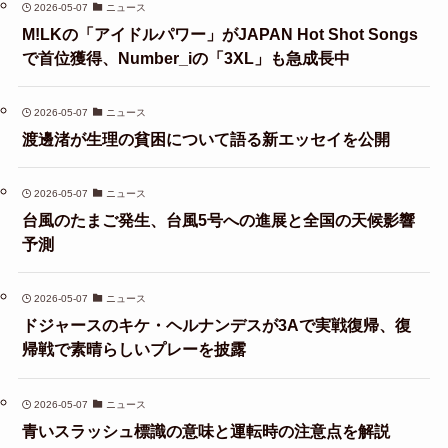
2026-05-07
ニュース
M!LKの「アイドルパワー」がJAPAN Hot Shot Songs
で首位獲得、Number_iの「3XL」も急成長中
2026-05-07
ニュース
渡邊渚が生理の貧困について語る新エッセイを公開
2026-05-07
ニュース
台風のたまご発生、台風5号への進展と全国の天候影響
予測
2026-05-07
ニュース
ドジャースのキケ・ヘルナンデスが3Aで実戦復帰、復
帰戦で素晴らしいプレーを披露
2026-05-07
ニュース
青いスラッシュ標識の意味と運転時の注意点を解説