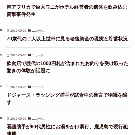
南アフリカで巨大ワニがホテル経営者の遺体を飲み込む
衝撃事件発生
2026-05-06
ニュース
70歳代の二人以上世帯に見る老後資金の現実と貯蓄状況
2026-05-06
ニュース
飲食店で歴代の1000円札が含まれたお釣りを受け取った
驚きの体験が話題に
2026-05-06
ニュース
ドジャース・ラッシング捕手が試合中の暴言で物議を醸
す
2026-05-06
ニュース
看護助手が60代男性にお湯をかけ暴行、鹿児島で現行犯
逮捕