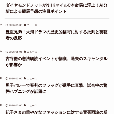
ダイヤモンドノットがNHKマイルC本命馬に浮上！AI分
析による競馬予想の注目ポイント
2026-05-06
ニュース
豊臣兄弟！大河ドラマの歴史的描写に対する批判と視聴
者の反応
2026-05-06
ニュース
古谷徹の憲法朗読イベントが物議、過去のスキャンダル
が影響か
2026-05-06
ニュース
男子バレーで審判のフラッグが選手に直撃、試合中の驚
愕ハプニングが話題に
2026-05-06
ニュース
紀子さまの華やかなファッションに対する賛否両論の反