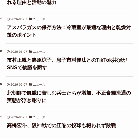
れる理由と活動の魅力
2026-05-07
ニュース
アスパラガスの保存方法：冷蔵室が最適な理由と乾燥対
策のポイント
2026-05-07
ニュース
市村正親と篠原涼子、息子市村優汰とのTikTok共演が
SNSで物議を醸す
2026-05-07
ニュース
北朝鮮で飢餓に苦しむ兵士たちが増加、不正食糧流通の
実態が浮き彫りに
2026-05-07
ニュース
高橋宏斗、阪神戦での圧巻の投球も報われず敗戦