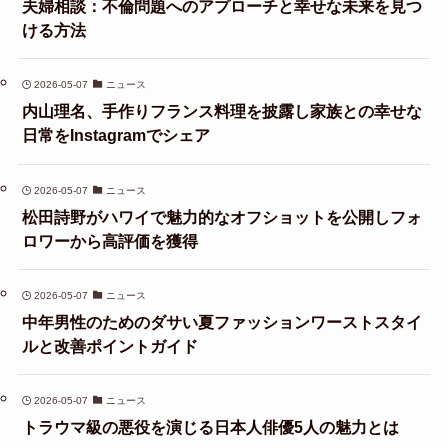
夫婦相談：不倫問題へのアプローチと幸せな未来を見つ
ける方法
2026-05-07
ニュース
内山理名、手作りフランス料理を披露し家族との幸せな
日常をInstagramでシェア
2026-05-07
ニュース
松田詩野がハワイで魅力的なオフショットを公開しフォ
ロワーから高評価を獲得
2026-05-07
ニュース
中年男性のためのダサい夏ファッションワーストスタイ
ルと改善ポイントガイド
2026-05-07
ニュース
トラウマ級の悪役を演じる日本人俳優5人の魅力とは