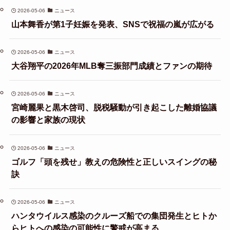
2026-05-06
ニュース
山本舞香が第1子妊娠を発表、SNSで祝福の嵐が広がる
2026-05-06
ニュース
大谷翔平の2026年MLB奪三振部門成績とファンの期待
2026-05-06
ニュース
宮崎麗果と黒木啓司、脱税騒動が引き起こした離婚協議
の影響と家族の現状
2026-05-06
ニュース
ゴルフ「頭を残せ」教えの危険性と正しいスイングの秘
訣
2026-05-06
ニュース
ハンタウイルス感染のクルーズ船での集団発生とヒトか
らヒトへの感染の可能性に警戒が高まる