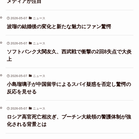
メディアが注目
2026-05-07
ニュース
波瑠の結婚後の変化と新たな魅力にファン驚愕
2026-05-07
ニュース
ソフトバンク大関友久、西武戦で衝撃の2回8失点で大炎
上
2026-05-07
ニュース
小島瑠璃子が中国留学によるスパイ疑惑を否定し驚愕の
反応を見せる
2026-05-07
ニュース
ロシア高官死亡相次ぎ、プーチン大統領の警護体制が強
化される背景とは