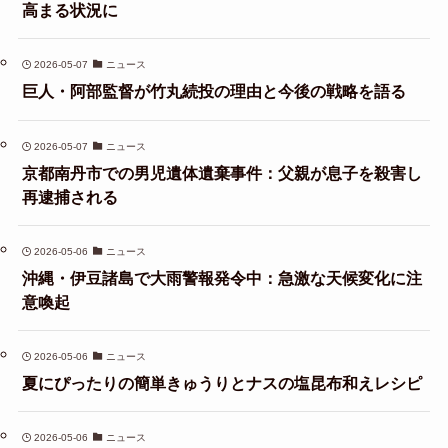
高まる状況に
2026-05-07
ニュース
巨人・阿部監督が竹丸続投の理由と今後の戦略を語る
2026-05-07
ニュース
京都南丹市での男児遺体遺棄事件：父親が息子を殺害し
再逮捕される
2026-05-06
ニュース
沖縄・伊豆諸島で大雨警報発令中：急激な天候変化に注
意喚起
2026-05-06
ニュース
夏にぴったりの簡単きゅうりとナスの塩昆布和えレシピ
2026-05-06
ニュース