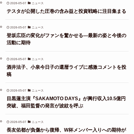
2026-05-07
ニュース
テスタが公開した圧巻の含み益と投資戦略に注目集まる
2026-05-07
ニュース
登坂広臣の変化がファンを驚かせる—最新の姿と今後の
活動に期待
2026-05-07
ニュース
酒井法子、小泉今日子の還暦ライブに感激コメントを投
稿
2026-05-07
ニュース
目黒蓮主演『SAKAMOTO DAYS』が興行収入10.5億円
突破、福田監督の発言が波紋を呼ぶ
2026-05-07
ニュース
長友佑都が負傷から復帰、W杯メンバー入りへの期待が