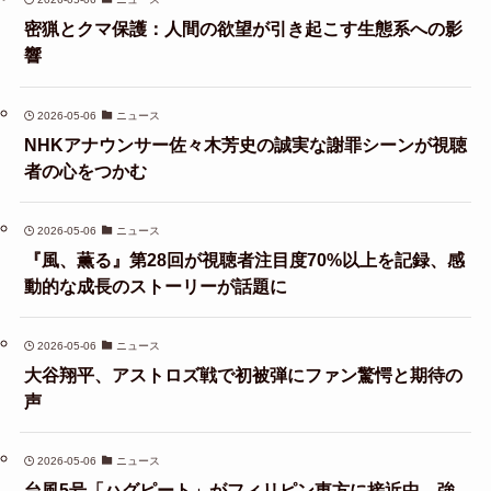
密猟とクマ保護：人間の欲望が引き起こす生態系への影
響
2026-05-06
ニュース
NHKアナウンサー佐々木芳史の誠実な謝罪シーンが視聴
者の心をつかむ
2026-05-06
ニュース
『風、薫る』第28回が視聴者注目度70%以上を記録、感
動的な成長のストーリーが話題に
2026-05-06
ニュース
大谷翔平、アストロズ戦で初被弾にファン驚愕と期待の
声
2026-05-06
ニュース
台風5号「ハグピート」がフィリピン東方に接近中、強