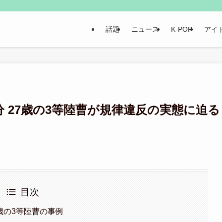
話題
ニュース
K-POP
アイ
 27歳の3等陸曹が規律違反の実態に迫る
目次
7歳の3等陸曹の事例