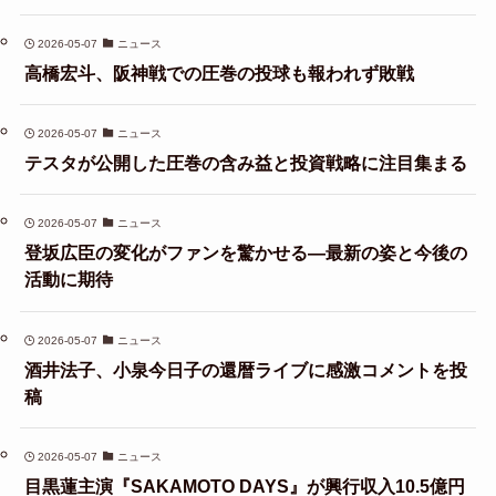
2026-05-07
ニュース
高橋宏斗、阪神戦での圧巻の投球も報われず敗戦
2026-05-07
ニュース
テスタが公開した圧巻の含み益と投資戦略に注目集まる
2026-05-07
ニュース
登坂広臣の変化がファンを驚かせる—最新の姿と今後の
活動に期待
2026-05-07
ニュース
酒井法子、小泉今日子の還暦ライブに感激コメントを投
稿
2026-05-07
ニュース
目黒蓮主演『SAKAMOTO DAYS』が興行収入10.5億円