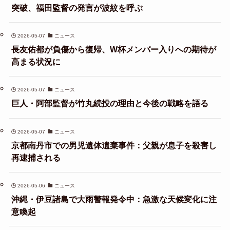
突破、福田監督の発言が波紋を呼ぶ
2026-05-07
ニュース
長友佑都が負傷から復帰、W杯メンバー入りへの期待が
高まる状況に
2026-05-07
ニュース
巨人・阿部監督が竹丸続投の理由と今後の戦略を語る
2026-05-07
ニュース
京都南丹市での男児遺体遺棄事件：父親が息子を殺害し
再逮捕される
2026-05-06
ニュース
沖縄・伊豆諸島で大雨警報発令中：急激な天候変化に注
意喚起