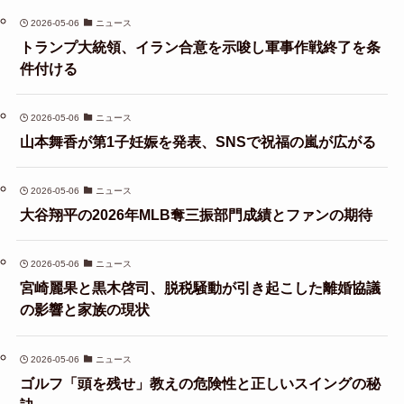
2026-05-06
ニュース
トランプ大統領、イラン合意を示唆し軍事作戦終了を条
件付ける
2026-05-06
ニュース
山本舞香が第1子妊娠を発表、SNSで祝福の嵐が広がる
2026-05-06
ニュース
大谷翔平の2026年MLB奪三振部門成績とファンの期待
2026-05-06
ニュース
宮崎麗果と黒木啓司、脱税騒動が引き起こした離婚協議
の影響と家族の現状
2026-05-06
ニュース
ゴルフ「頭を残せ」教えの危険性と正しいスイングの秘