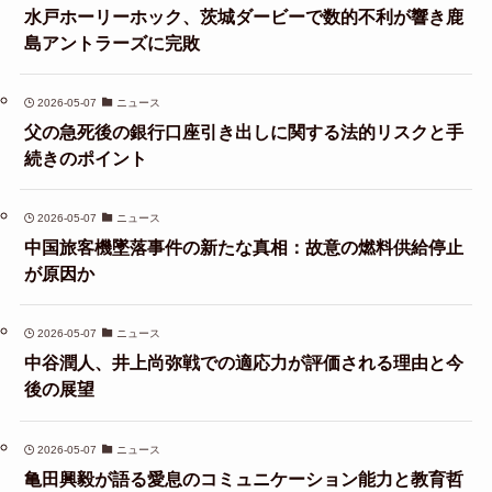
水戸ホーリーホック、茨城ダービーで数的不利が響き鹿
島アントラーズに完敗
2026-05-07
ニュース
父の急死後の銀行口座引き出しに関する法的リスクと手
続きのポイント
2026-05-07
ニュース
中国旅客機墜落事件の新たな真相：故意の燃料供給停止
が原因か
2026-05-07
ニュース
中谷潤人、井上尚弥戦での適応力が評価される理由と今
後の展望
2026-05-07
ニュース
亀田興毅が語る愛息のコミュニケーション能力と教育哲