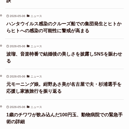
訣
2026-05-06
ニュース
ハンタウイルス感染のクルーズ船での集団発生とヒトか
らヒトへの感染の可能性に警戒が高まる
2026-05-06
ニュース
波瑠、音楽特番で結婚後の美しさを披露しSNSを賑わせ
る
2026-05-06
ニュース
元モーニング娘。紺野あさ美が名古屋で夫・杉浦選手を
応援し家族旅行を振り返る
2026-05-06
ニュース
1歳のチワワが飲み込んだ100円玉、動物病院での緊急手
術の詳細