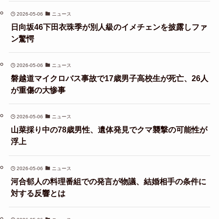
2026-05-06
ニュース
日向坂46下田衣珠季が別人級のイメチェンを披露しファ
ン驚愕
2026-05-06
ニュース
磐越道マイクロバス事故で17歳男子高校生が死亡、26人
が重傷の大惨事
2026-05-06
ニュース
山菜採り中の78歳男性、遺体発見でクマ襲撃の可能性が
浮上
2026-05-06
ニュース
河合郁人の料理番組での発言が物議、結婚相手の条件に
対する反響とは