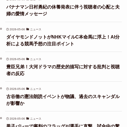
バナナマン日村勇紀の休養発表に伴う視聴者の心配と夫
婦の愛情メッセージ
2026-05-06
ニュース
ダイヤモンドノットがNHKマイルC本命馬に浮上！AI分
析による競馬予想の注目ポイント
2026-05-06
ニュース
豊臣兄弟！大河ドラマの歴史的描写に対する批判と視聴
者の反応
2026-05-06
ニュース
古谷徹の憲法朗読イベントが物議、過去のスキャンダル
が影響か
2026-05-06
ニュース
男子バレーで審判のフラッグが選手に直撃、試合中の驚