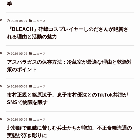
学
2026-05-07
ニュース
『BLEACH』砕蜂コスプレイヤーしのださんが絶賛さ
れる理由と活動の魅力
2026-05-07
ニュース
アスパラガスの保存方法：冷蔵室が最適な理由と乾燥対
策のポイント
2026-05-07
ニュース
市村正親と篠原涼子、息子市村優汰とのTikTok共演が
SNSで物議を醸す
2026-05-07
ニュース
北朝鮮で飢餓に苦しむ兵士たちが増加、不正食糧流通の
実態が浮き彫りに