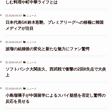
しむ料理や町中華ライフとは
2026-05-07
ニュース
日本代表GK鈴木彩艶、プレミアリーグへの移籍に韓国
メディアが注目
2026-05-07
ニュース
波瑠の結婚後の変化と新たな魅力にファン驚愕
2026-05-07
ニュース
ソフトバンク大関友久、西武戦で衝撃の2回8失点で大炎
上
2026-05-07
ニュース
小島瑠璃子が中国留学によるスパイ疑惑を否定し驚愕の
反応を見せる