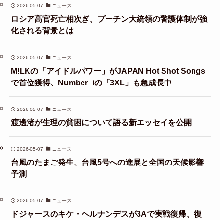
2026-05-07
ニュース
ロシア高官死亡相次ぎ、プーチン大統領の警護体制が強
化される背景とは
2026-05-07
ニュース
M!LKの「アイドルパワー」がJAPAN Hot Shot Songs
で首位獲得、Number_iの「3XL」も急成長中
2026-05-07
ニュース
渡邊渚が生理の貧困について語る新エッセイを公開
2026-05-07
ニュース
台風のたまご発生、台風5号への進展と全国の天候影響
予測
2026-05-07
ニュース
ドジャースのキケ・ヘルナンデスが3Aで実戦復帰、復