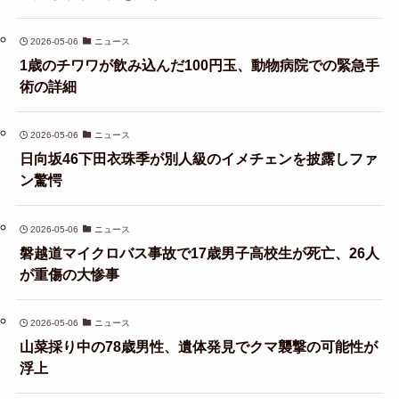
2026-05-06
ニュース
1歳のチワワが飲み込んだ100円玉、動物病院での緊急手
術の詳細
2026-05-06
ニュース
日向坂46下田衣珠季が別人級のイメチェンを披露しファ
ン驚愕
2026-05-06
ニュース
磐越道マイクロバス事故で17歳男子高校生が死亡、26人
が重傷の大惨事
2026-05-06
ニュース
山菜採り中の78歳男性、遺体発見でクマ襲撃の可能性が
浮上