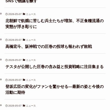
SNSで物議を醸す
2026-05-07
ニュース
北朝鮮で飢餓に苦しむ兵士たちが増加、不正食糧流通の
実態が浮き彫りに
2026-05-07
ニュース
高橋宏斗、阪神戦での圧巻の投球も報われず敗戦
2026-05-07
ニュース
テスタが公開した圧巻の含み益と投資戦略に注目集まる
2026-05-07
ニュース
登坂広臣の変化がファンを驚かせる—最新の姿と今後の
活動に期待
2026-05-07
ニュース