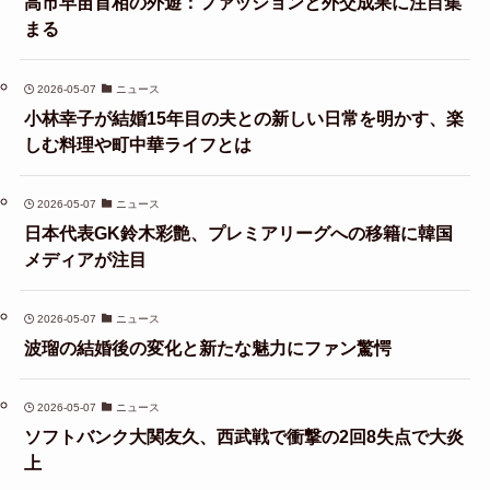
高市早苗首相の外遊：ファッションと外交成果に注目集
まる
2026-05-07
ニュース
小林幸子が結婚15年目の夫との新しい日常を明かす、楽
しむ料理や町中華ライフとは
2026-05-07
ニュース
日本代表GK鈴木彩艶、プレミアリーグへの移籍に韓国
メディアが注目
2026-05-07
ニュース
波瑠の結婚後の変化と新たな魅力にファン驚愕
2026-05-07
ニュース
ソフトバンク大関友久、西武戦で衝撃の2回8失点で大炎
上