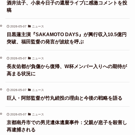
酒井法子、小泉今日子の還暦ライブに感激コメントを投
稿
2026-05-07
ニュース
目黒蓮主演『SAKAMOTO DAYS』が興行収入10.5億円
突破、福田監督の発言が波紋を呼ぶ
2026-05-07
ニュース
長友佑都が負傷から復帰、W杯メンバー入りへの期待が
高まる状況に
2026-05-07
ニュース
巨人・阿部監督が竹丸続投の理由と今後の戦略を語る
2026-05-07
ニュース
京都南丹市での男児遺体遺棄事件：父親が息子を殺害し
再逮捕される