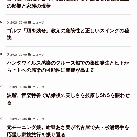
の影響と家族の現状
2026-05-06
ニュース
ゴルフ「頭を残せ」教えの危険性と正しいスイングの秘
訣
2026-05-06
ニュース
ハンタウイルス感染のクルーズ船での集団発生とヒトか
らヒトへの感染の可能性に警戒が高まる
2026-05-06
ニュース
波瑠、音楽特番で結婚後の美しさを披露しSNSを賑わせ
る
2026-05-06
ニュース
元モーニング娘。紺野あさ美が名古屋で夫・杉浦選手を
応援し家族旅行を振り返る