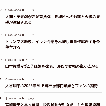
2026-05-06
ニュース
大関・安青錦が左足首負傷、夏場所への影響と今後の展
望が注目される
2026-05-06
ニュース
トランプ大統領、イラン合意を示唆し軍事作戦終了を条
件付ける
2026-05-06
ニュース
山本舞香が第1子妊娠を発表、SNSで祝福の嵐が広がる
2026-05-06
ニュース
大谷翔平の2026年MLB奪三振部門成績とファンの期待
2026-05-06
ニュース
宮崎麗果と黒木啓司、脱税騒動が引き起こした離婚協議