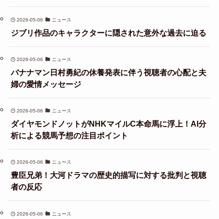
2026-05-06
ニュース
ジブリ作品のキャラクターに隠された意外な過去に迫る
2026-05-06
ニュース
バナナマン日村勇紀の休養発表に伴う視聴者の心配と夫
婦の愛情メッセージ
2026-05-06
ニュース
ダイヤモンドノットがNHKマイルC本命馬に浮上！AI分
析による競馬予想の注目ポイント
2026-05-06
ニュース
豊臣兄弟！大河ドラマの歴史的描写に対する批判と視聴
者の反応
2026-05-06
ニュース