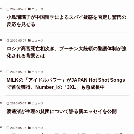
2026-05-07
ニュース
小島瑠璃子が中国留学によるスパイ疑惑を否定し驚愕の
反応を見せる
2026-05-07
ニュース
ロシア高官死亡相次ぎ、プーチン大統領の警護体制が強
化される背景とは
2026-05-07
ニュース
M!LKの「アイドルパワー」がJAPAN Hot Shot Songs
で首位獲得、Number_iの「3XL」も急成長中
2026-05-07
ニュース
渡邊渚が生理の貧困について語る新エッセイを公開
2026-05-07
ニュース