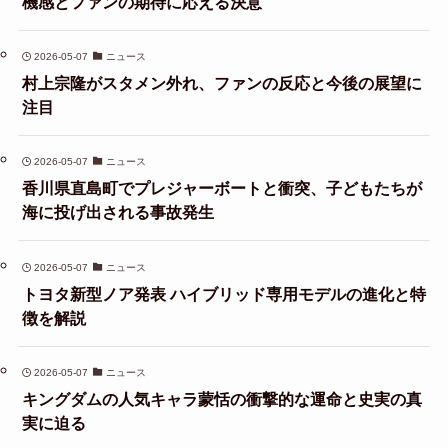
機感とファンの期待に応える決意
2026-05-07
ニュース
村上宗隆がスタメン外れ、ファンの反応と今後の展望に
注目
2026-05-07
ニュース
香川県直島町でプレジャーボートと衝突、子どもたちが
海に投げ出される事故発生
2026-05-07
ニュース
トヨタ新型ノア発表 ハイブリッド専用モデルの進化と特
徴を解説
2026-05-07
ニュース
キングダムの人気キャラ蒙恬の衝撃的な運命と史実の真
実に迫る