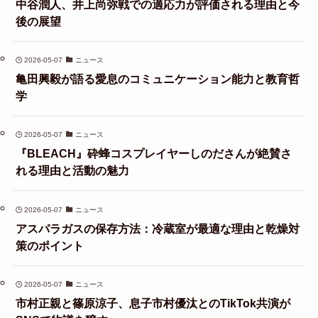
中谷潤人、井上尚弥戦での適応力が評価される理由と今
後の展望
2026-05-07
ニュース
亀田興毅が語る愛息のコミュニケーション能力と教育哲
学
2026-05-07
ニュース
『BLEACH』砕蜂コスプレイヤーしのださんが絶賛さ
れる理由と活動の魅力
2026-05-07
ニュース
アスパラガスの保存方法：冷蔵室が最適な理由と乾燥対
策のポイント
2026-05-07
ニュース
市村正親と篠原涼子、息子市村優汰とのTikTok共演が