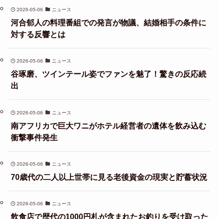
2026-05-06
ニュース
河合郁人の料理番組での発言が物議、結婚相手の条件に
対する反響とは
2026-05-06
ニュース
谷琢磨、ツインテール姿でファンを魅了！驚きの反応続
出
2026-05-06
ニュース
南アフリカで巨大ワニがホテル経営者の遺体を飲み込む
衝撃事件発生
2026-05-06
ニュース
70歳代の二人以上世帯に見る老後資金の現実と貯蓄状況
2026-05-06
ニュース
飲食店で歴代の1000円札が含まれたお釣りを受け取った