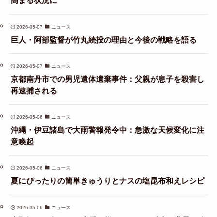
高まる状況に
2026-05-07
ニュース
巨人・阿部監督が竹丸続投の理由と今後の戦略を語る
2026-05-07
ニュース
京都南丹市での男児遺体遺棄事件：父親が息子を殺害し
再逮捕される
2026-05-06
ニュース
沖縄・伊豆諸島で大雨警報発令中：急激な天候変化に注
意喚起
2026-05-06
ニュース
夏にぴったりの簡単きゅうりとナスの塩昆布和えレシピ
2026-05-06
ニュース