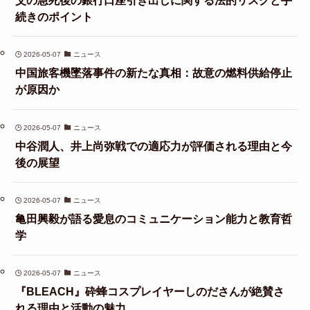
父の急死後の銀行口座引き出しに関する法的リスクと手
続きのポイント
2026-05-07
ニュース
中国旅客機墜落事件の新たな真相：故意の燃料供給停止
が原因か
2026-05-07
ニュース
中谷潤人、井上尚弥戦での適応力が評価される理由と今
後の展望
2026-05-07
ニュース
亀田興毅が語る愛息のコミュニケーション能力と教育哲
学
2026-05-07
ニュース
『BLEACH』砕蜂コスプレイヤーしのださんが絶賛さ
れる理由と活動の魅力