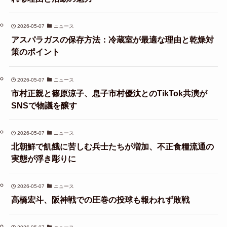
2026-05-07
ニュース
アスパラガスの保存方法：冷蔵室が最適な理由と乾燥対
策のポイント
2026-05-07
ニュース
市村正親と篠原涼子、息子市村優汰とのTikTok共演が
SNSで物議を醸す
2026-05-07
ニュース
北朝鮮で飢餓に苦しむ兵士たちが増加、不正食糧流通の
実態が浮き彫りに
2026-05-07
ニュース
高橋宏斗、阪神戦での圧巻の投球も報われず敗戦