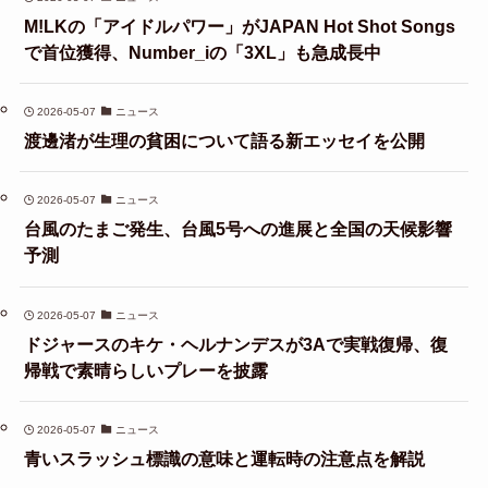
M!LKの「アイドルパワー」がJAPAN Hot Shot Songs
で首位獲得、Number_iの「3XL」も急成長中
2026-05-07
ニュース
渡邊渚が生理の貧困について語る新エッセイを公開
2026-05-07
ニュース
台風のたまご発生、台風5号への進展と全国の天候影響
予測
2026-05-07
ニュース
ドジャースのキケ・ヘルナンデスが3Aで実戦復帰、復
帰戦で素晴らしいプレーを披露
2026-05-07
ニュース
青いスラッシュ標識の意味と運転時の注意点を解説