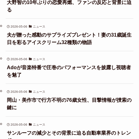
大野智の10年ぶりの恋愛再燃、ファンの反応と背景に迫
る
2026-05-06
ニュース
夫が贈った感動のサプライズプレゼント！妻の31歳誕生
日を彩るアイスクリーム32種類の物語
2026-05-06
ニュース
Adoが音楽特番で圧巻のパフォーマンスを披露し視聴者
を魅了
2026-05-06
ニュース
岡山・美作市で行方不明の76歳女性、目撃情報が捜索の
鍵に
2026-05-06
ニュース
サンルーフの減少とその背景に迫る自動車業界のトレン