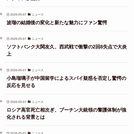
2026-05-07
ニュース
波瑠の結婚後の変化と新たな魅力にファン驚愕
2026-05-07
ニュース
ソフトバンク大関友久、西武戦で衝撃の2回8失点で大炎
上
2026-05-07
ニュース
小島瑠璃子が中国留学によるスパイ疑惑を否定し驚愕の
反応を見せる
2026-05-07
ニュース
ロシア高官死亡相次ぎ、プーチン大統領の警護体制が強
化される背景とは
2026-05-07
ニュース