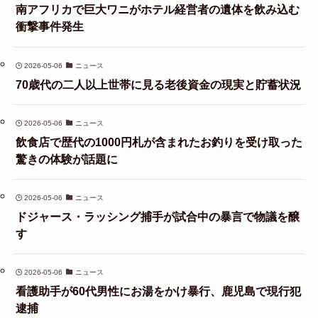
南アフリカで巨大ワニがホテル経営者の遺体を飲み込む
衝撃事件発生
2026-05-06
ニュース
70歳代の二人以上世帯に見る老後資金の現実と貯蓄状況
2026-05-06
ニュース
飲食店で歴代の1000円札が含まれたお釣りを受け取った
驚きの体験が話題に
2026-05-06
ニュース
ドジャース・ラッシング捕手が試合中の暴言で物議を醸
す
2026-05-06
ニュース
看護助手が60代男性にお湯をかけ暴行、鹿児島で現行犯
逮捕