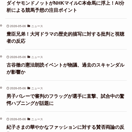
ダイヤモンドノットがNHKマイルC本命馬に浮上！AI分
析による競馬予想の注目ポイント
2026-05-06
ニュース
豊臣兄弟！大河ドラマの歴史的描写に対する批判と視聴
者の反応
2026-05-06
ニュース
古谷徹の憲法朗読イベントが物議、過去のスキャンダル
が影響か
2026-05-06
ニュース
男子バレーで審判のフラッグが選手に直撃、試合中の驚
愕ハプニングが話題に
2026-05-06
ニュース
紀子さまの華やかなファッションに対する賛否両論の反