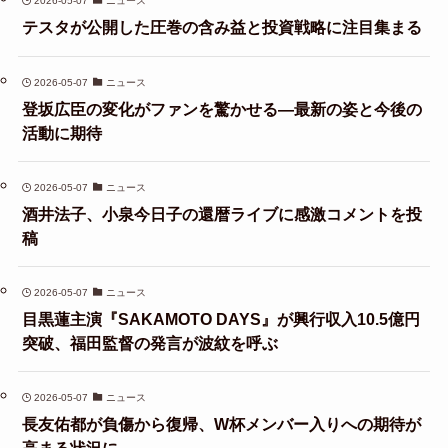
2026-05-07
ニュース
テスタが公開した圧巻の含み益と投資戦略に注目集まる
2026-05-07
ニュース
登坂広臣の変化がファンを驚かせる—最新の姿と今後の
活動に期待
2026-05-07
ニュース
酒井法子、小泉今日子の還暦ライブに感激コメントを投
稿
2026-05-07
ニュース
目黒蓮主演『SAKAMOTO DAYS』が興行収入10.5億円
突破、福田監督の発言が波紋を呼ぶ
2026-05-07
ニュース
長友佑都が負傷から復帰、W杯メンバー入りへの期待が