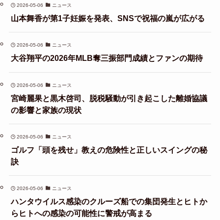
2026-05-06
ニュース
山本舞香が第1子妊娠を発表、SNSで祝福の嵐が広がる
2026-05-06
ニュース
大谷翔平の2026年MLB奪三振部門成績とファンの期待
2026-05-06
ニュース
宮崎麗果と黒木啓司、脱税騒動が引き起こした離婚協議
の影響と家族の現状
2026-05-06
ニュース
ゴルフ「頭を残せ」教えの危険性と正しいスイングの秘
訣
2026-05-06
ニュース
ハンタウイルス感染のクルーズ船での集団発生とヒトか
らヒトへの感染の可能性に警戒が高まる