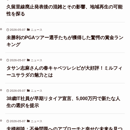
久留里線廃止発表後の混雑とその影響、地域再生の可能
性を探る
2026-05-07
ニュース
未勝利のPGAツアー選手たちが獲得した驚愕の賞金ラン
キング
2026-05-07
ニュース
タサン志麻さんの春キャベツレシピが大好評！ミルフィ
ーユサラダの魅力とは
2026-05-07
ニュース
38歳IT社員が早期リタイア宣言、5,000万円で新たな人
生の選択を提示
2026-05-07
ニュース
夫婦相談：不倫問題へのアプローチと幸せな未来を見つ