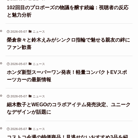
102回目のプロポーズの物議を醸す続編：視聴者の反応
と魅力分析
2026-05-07
ニュース
榮倉奈々と鈴木えみがシンクロ指輪で魅せる親友の絆に
ファン歓喜
2026-05-07
ニュース
ホンダ新型スーパーワン発表！軽量コンパクトEVスポ
ーツカーの最新情報
2026-05-07
ニュース
細木数子とWEGOのコラボアイテム発売決定、ユニーク
なデザインが話題に
2026-05-07
ニュース
コストコ今週の特価商品！見逃せないおすすめ3品を紹