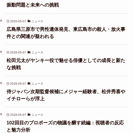
振動問題と未来への挑戦
2026-05-07
ニュース
広島県三原市で男性遺体発見、東広島市の殺人・放火事
件との関連が疑われる
2026-05-07
ニュース
松田元太がヤンキー役で魅せる俳優としての成長と新た
な挑戦
2026-05-07
ニュース
侍ジャパン次期監督候補にメジャー経験者、松井秀喜や
イチローらが浮上
2026-05-07
ニュース
102回目のプロポーズの物議を醸す続編：視聴者の反応
と魅力分析