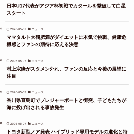
日本U17代表がアジア杯初戦でカタールを撃破して白星
スタート
2026-05-07
ニュース
ママタルト大鶴肥満がダイエットに本気で挑戦、健康危
機感とファンの期待に応える決意
2026-05-07
ニュース
村上宗隆がスタメン外れ、ファンの反応と今後の展望に
注目
2026-05-07
ニュース
香川県直島町でプレジャーボートと衝突、子どもたちが
海に投げ出される事故発生
2026-05-07
ニュース
トヨタ新型ノア発表 ハイブリッド専用モデルの進化と特