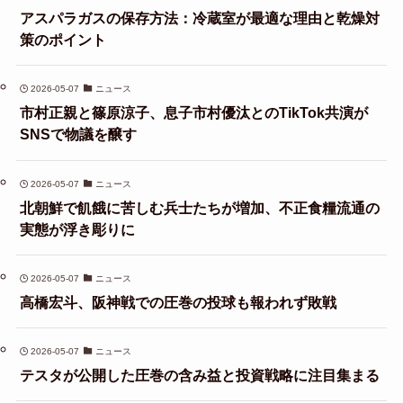
アスパラガスの保存方法：冷蔵室が最適な理由と乾燥対
策のポイント
2026-05-07
ニュース
市村正親と篠原涼子、息子市村優汰とのTikTok共演が
SNSで物議を醸す
2026-05-07
ニュース
北朝鮮で飢餓に苦しむ兵士たちが増加、不正食糧流通の
実態が浮き彫りに
2026-05-07
ニュース
高橋宏斗、阪神戦での圧巻の投球も報われず敗戦
2026-05-07
ニュース
テスタが公開した圧巻の含み益と投資戦略に注目集まる