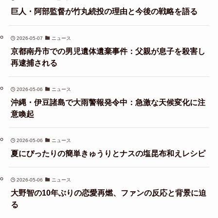
巨人・阿部監督が竹丸続投の理由と今後の戦略を語る
2026-05-07
ニュース
京都南丹市での男児遺体遺棄事件：父親が息子を殺害し
再逮捕される
2026-05-06
ニュース
沖縄・伊豆諸島で大雨警報発令中：急激な天候変化に注
意喚起
2026-05-06
ニュース
夏にぴったりの簡単きゅうりとナスの塩昆布和えレシピ
2026-05-06
ニュース
大野智の10年ぶりの恋愛再燃、ファンの反応と背景に迫
る