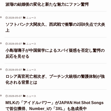
波瑠の結婚後の変化と新たな魅力にファン驚愕
2026-05-07
ニュース
ソフトバンク大関友久、西武戦で衝撃の2回8失点で大炎
上
2026-05-07
ニュース
小島瑠璃子が中国留学によるスパイ疑惑を否定し驚愕の
反応を見せる
2026-05-07
ニュース
ロシア高官死亡相次ぎ、プーチン大統領の警護体制が強
化される背景とは
2026-05-07
ニュース
M!LKの「アイドルパワー」がJAPAN Hot Shot Songs
で首位獲得、Number_iの「3XL」も急成長中