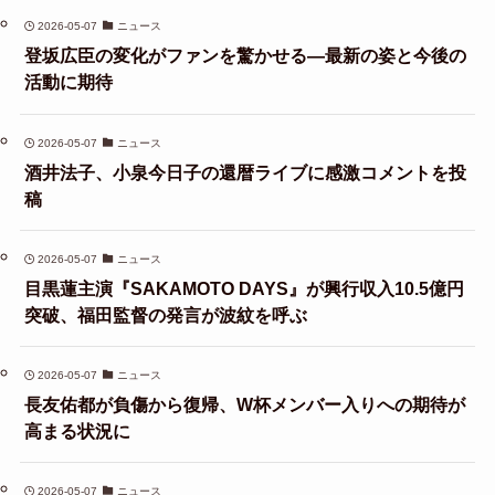
2026-05-07
ニュース
登坂広臣の変化がファンを驚かせる—最新の姿と今後の
活動に期待
2026-05-07
ニュース
酒井法子、小泉今日子の還暦ライブに感激コメントを投
稿
2026-05-07
ニュース
目黒蓮主演『SAKAMOTO DAYS』が興行収入10.5億円
突破、福田監督の発言が波紋を呼ぶ
2026-05-07
ニュース
長友佑都が負傷から復帰、W杯メンバー入りへの期待が
高まる状況に
2026-05-07
ニュース