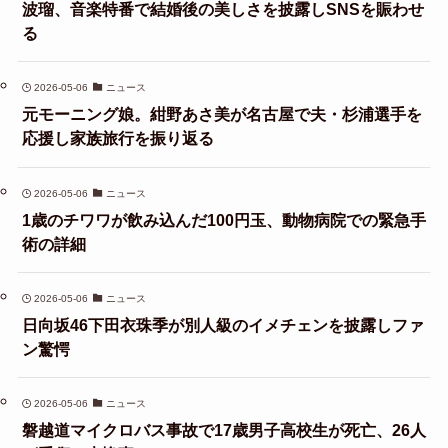
波瑠、音楽特番で結婚後の美しさを披露しSNSを賑わせ
る
2026-05-06
ニュース
元モーニング娘。紺野あさ美が名古屋で夫・杉浦選手を
応援し家族旅行を振り返る
2026-05-06
ニュース
1歳のチワワが飲み込んだ100円玉、動物病院での緊急手
術の詳細
2026-05-06
ニュース
日向坂46下田衣珠季が別人級のイメチェンを披露しファ
ン驚愕
2026-05-06
ニュース
磐越道マイクロバス事故で17歳男子高校生が死亡、26人