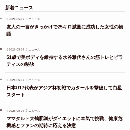
新着ニュース
2026-05-07
ニュース
友人の一言がきっかけで25キロ減量に成功した女性の物
語
2026-05-07
ニュース
51歳で美ボディを維持する水谷雅代さんの筋トレとピラ
ティスの秘訣
2026-05-07
ニュース
日本U17代表がアジア杯初戦でカタールを撃破して白星
スタート
2026-05-07
ニュース
ママタルト大鶴肥満がダイエットに本気で挑戦、健康危
機感とファンの期待に応える決意