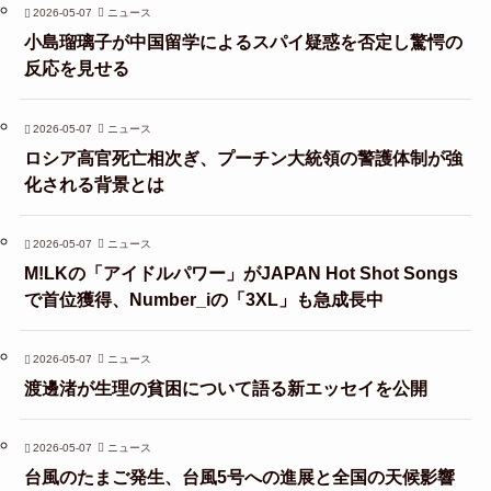
2026-05-07
ニュース
小島瑠璃子が中国留学によるスパイ疑惑を否定し驚愕の
反応を見せる
2026-05-07
ニュース
ロシア高官死亡相次ぎ、プーチン大統領の警護体制が強
化される背景とは
2026-05-07
ニュース
M!LKの「アイドルパワー」がJAPAN Hot Shot Songs
で首位獲得、Number_iの「3XL」も急成長中
2026-05-07
ニュース
渡邊渚が生理の貧困について語る新エッセイを公開
2026-05-07
ニュース
台風のたまご発生、台風5号への進展と全国の天候影響