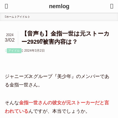
nemlog
ホーム
アイドル
【音声も】金指一世は元ストーカ
2024
3/02
ー2929⁉︎被害内容は？
2024年3月2日
アイドル
ジャニーズJr.グループ『美少年』のメンバーであ
る金指一世さん。
そんな
金指一世さんの彼女が元ストーカーだと言
われている
んですが、本当でしょうか。