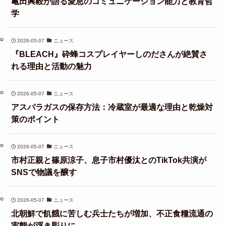
亀田興毅が語る愛息のコミュニケーション能力と教育哲
学
2026-05-07
ニュース
『BLEACH』砕蜂コスプレイヤーしのださんが絶賛さ
れる理由と活動の魅力
2026-05-07
ニュース
アスパラガスの保存方法：冷蔵室が最適な理由と乾燥対
策のポイント
2026-05-07
ニュース
市村正親と篠原涼子、息子市村優汰とのTikTok共演が
SNSで物議を醸す
2026-05-07
ニュース
北朝鮮で飢餓に苦しむ兵士たちが増加、不正食糧流通の
実態が浮き彫りに