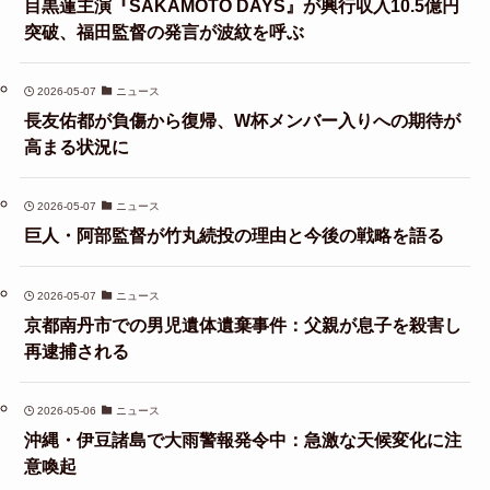
目黒蓮主演『SAKAMOTO DAYS』が興行収入10.5億円
突破、福田監督の発言が波紋を呼ぶ
2026-05-07
ニュース
長友佑都が負傷から復帰、W杯メンバー入りへの期待が
高まる状況に
2026-05-07
ニュース
巨人・阿部監督が竹丸続投の理由と今後の戦略を語る
2026-05-07
ニュース
京都南丹市での男児遺体遺棄事件：父親が息子を殺害し
再逮捕される
2026-05-06
ニュース
沖縄・伊豆諸島で大雨警報発令中：急激な天候変化に注
意喚起