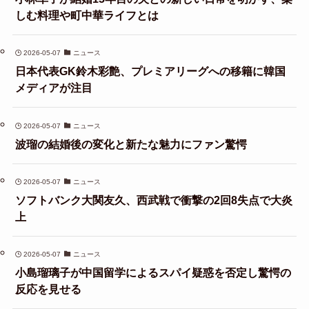
しむ料理や町中華ライフとは
2026-05-07
ニュース
日本代表GK鈴木彩艶、プレミアリーグへの移籍に韓国
メディアが注目
2026-05-07
ニュース
波瑠の結婚後の変化と新たな魅力にファン驚愕
2026-05-07
ニュース
ソフトバンク大関友久、西武戦で衝撃の2回8失点で大炎
上
2026-05-07
ニュース
小島瑠璃子が中国留学によるスパイ疑惑を否定し驚愕の
反応を見せる