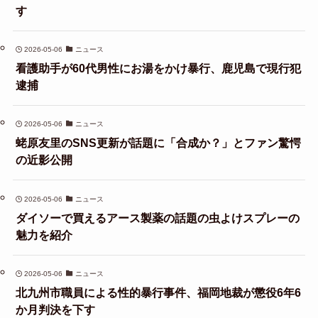
す
2026-05-06
ニュース
看護助手が60代男性にお湯をかけ暴行、鹿児島で現行犯
逮捕
2026-05-06
ニュース
蛯原友里のSNS更新が話題に「合成か？」とファン驚愕
の近影公開
2026-05-06
ニュース
ダイソーで買えるアース製薬の話題の虫よけスプレーの
魅力を紹介
2026-05-06
ニュース
北九州市職員による性的暴行事件、福岡地裁が懲役6年6
か月判決を下す