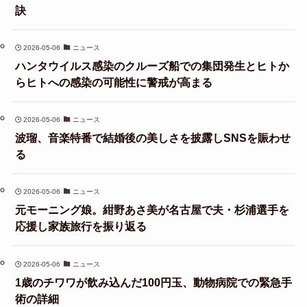
訣
2026-05-06
ニュース
ハンタウイルス感染のクルーズ船での集団発生とヒトか
らヒトへの感染の可能性に警戒が高まる
2026-05-06
ニュース
波瑠、音楽特番で結婚後の美しさを披露しSNSを賑わせ
る
2026-05-06
ニュース
元モーニング娘。紺野あさ美が名古屋で夫・杉浦選手を
応援し家族旅行を振り返る
2026-05-06
ニュース
1歳のチワワが飲み込んだ100円玉、動物病院での緊急手
術の詳細