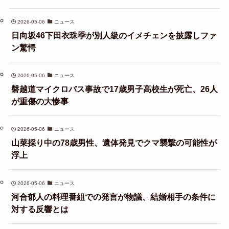
2026-05-06
ニュース
日向坂46下田衣珠季が別人級のイメチェンを披露しファ
ン驚愕
2026-05-06
ニュース
磐越道マイクロバス事故で17歳男子高校生が死亡、26人
が重傷の大惨事
2026-05-06
ニュース
山菜採り中の78歳男性、遺体発見でクマ襲撃の可能性が
浮上
2026-05-06
ニュース
河合郁人の料理番組での発言が物議、結婚相手の条件に
対する反響とは