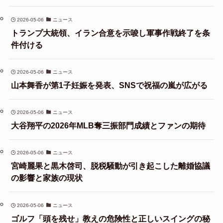
2026-05-06
ニュース
トランプ大統領、イラン合意を示唆し軍事作戦終了を条
件付ける
2026-05-06
ニュース
山本舞香が第1子妊娠を発表、SNSで祝福の嵐が広がる
2026-05-06
ニュース
大谷翔平の2026年MLB奪三振部門成績とファンの期待
2026-05-06
ニュース
宮崎麗果と黒木啓司、脱税騒動が引き起こした離婚協議
の影響と家族の現状
2026-05-06
ニュース
ゴルフ「頭を残せ」教えの危険性と正しいスイングの秘