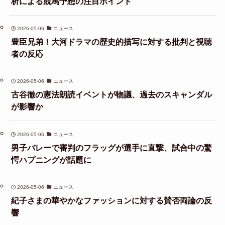
析による競馬予想の注目ポイント
2026-05-06
ニュース
豊臣兄弟！大河ドラマの歴史的描写に対する批判と視聴
者の反応
2026-05-06
ニュース
古谷徹の憲法朗読イベントが物議、過去のスキャンダル
が影響か
2026-05-06
ニュース
男子バレーで審判のフラッグが選手に直撃、試合中の驚
愕ハプニングが話題に
2026-05-06
ニュース
紀子さまの華やかなファッションに対する賛否両論の反
響