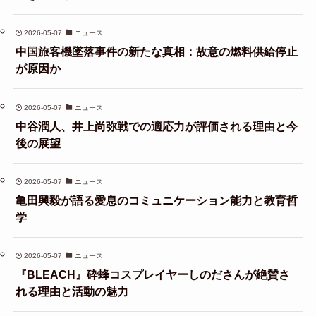
2026-05-07
ニュース
中国旅客機墜落事件の新たな真相：故意の燃料供給停止
が原因か
2026-05-07
ニュース
中谷潤人、井上尚弥戦での適応力が評価される理由と今
後の展望
2026-05-07
ニュース
亀田興毅が語る愛息のコミュニケーション能力と教育哲
学
2026-05-07
ニュース
『BLEACH』砕蜂コスプレイヤーしのださんが絶賛さ
れる理由と活動の魅力