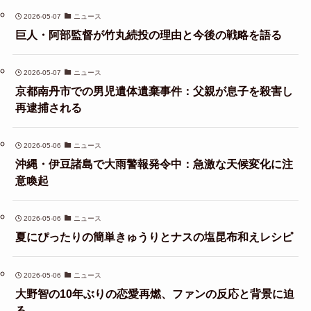
2026-05-07
ニュース
巨人・阿部監督が竹丸続投の理由と今後の戦略を語る
2026-05-07
ニュース
京都南丹市での男児遺体遺棄事件：父親が息子を殺害し
再逮捕される
2026-05-06
ニュース
沖縄・伊豆諸島で大雨警報発令中：急激な天候変化に注
意喚起
2026-05-06
ニュース
夏にぴったりの簡単きゅうりとナスの塩昆布和えレシピ
2026-05-06
ニュース
大野智の10年ぶりの恋愛再燃、ファンの反応と背景に迫
る