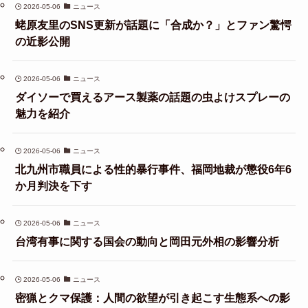
2026-05-06
ニュース
蛯原友里のSNS更新が話題に「合成か？」とファン驚愕
の近影公開
2026-05-06
ニュース
ダイソーで買えるアース製薬の話題の虫よけスプレーの
魅力を紹介
2026-05-06
ニュース
北九州市職員による性的暴行事件、福岡地裁が懲役6年6
か月判決を下す
2026-05-06
ニュース
台湾有事に関する国会の動向と岡田元外相の影響分析
2026-05-06
ニュース
密猟とクマ保護：人間の欲望が引き起こす生態系への影