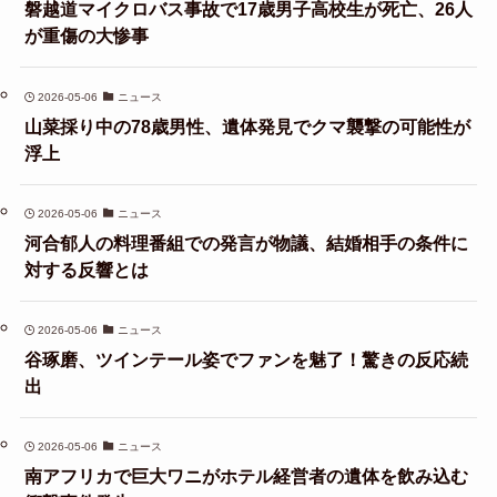
磐越道マイクロバス事故で17歳男子高校生が死亡、26人
が重傷の大惨事
2026-05-06
ニュース
山菜採り中の78歳男性、遺体発見でクマ襲撃の可能性が
浮上
2026-05-06
ニュース
河合郁人の料理番組での発言が物議、結婚相手の条件に
対する反響とは
2026-05-06
ニュース
谷琢磨、ツインテール姿でファンを魅了！驚きの反応続
出
2026-05-06
ニュース
南アフリカで巨大ワニがホテル経営者の遺体を飲み込む