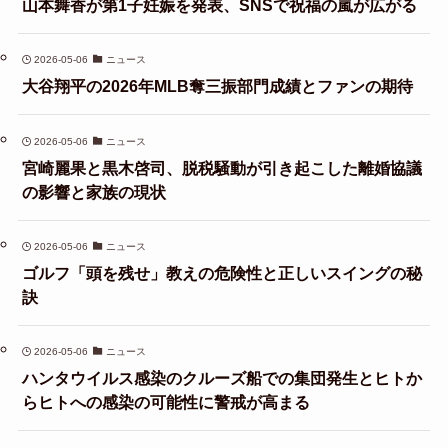
山本舞香が第1子妊娠を発表、SNSで祝福の嵐が広がる
2026-05-06
ニュース
大谷翔平の2026年MLB奪三振部門成績とファンの期待
2026-05-06
ニュース
宮崎麗果と黒木啓司、脱税騒動が引き起こした離婚協議
の影響と家族の現状
2026-05-06
ニュース
ゴルフ「頭を残せ」教えの危険性と正しいスイングの秘
訣
2026-05-06
ニュース
ハンタウイルス感染のクルーズ船での集団発生とヒトか
らヒトへの感染の可能性に警戒が高まる