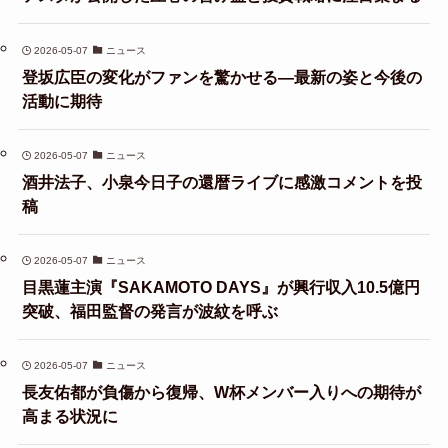
2026-05-07
ニュース
登坂広臣の変化がファンを驚かせる—最新の姿と今後の
活動に期待
2026-05-07
ニュース
酒井法子、小泉今日子の還暦ライブに感激コメントを投
稿
2026-05-07
ニュース
目黒蓮主演『SAKAMOTO DAYS』が興行収入10.5億円
突破、福田監督の発言が波紋を呼ぶ
2026-05-07
ニュース
長友佑都が負傷から復帰、W杯メンバー入りへの期待が
高まる状況に