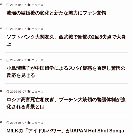
2026-05-07
ニュース
波瑠の結婚後の変化と新たな魅力にファン驚愕
2026-05-07
ニュース
ソフトバンク大関友久、西武戦で衝撃の2回8失点で大炎
上
2026-05-07
ニュース
小島瑠璃子が中国留学によるスパイ疑惑を否定し驚愕の
反応を見せる
2026-05-07
ニュース
ロシア高官死亡相次ぎ、プーチン大統領の警護体制が強
化される背景とは
2026-05-07
ニュース
M!LKの「アイドルパワー」がJAPAN Hot Shot Songs