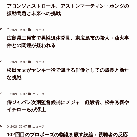
アロンソとストロール、アストンマーティン・ホンダの
振動問題と未来への挑戦
2026-05-07
ニュース
広島県三原市で男性遺体発見、東広島市の殺人・放火事
件との関連が疑われる
2026-05-07
ニュース
松田元太がヤンキー役で魅せる俳優としての成長と新た
な挑戦
2026-05-07
ニュース
侍ジャパン次期監督候補にメジャー経験者、松井秀喜や
イチローらが浮上
2026-05-07
ニュース
102回目のプロポーズの物議を醸す続編：視聴者の反応