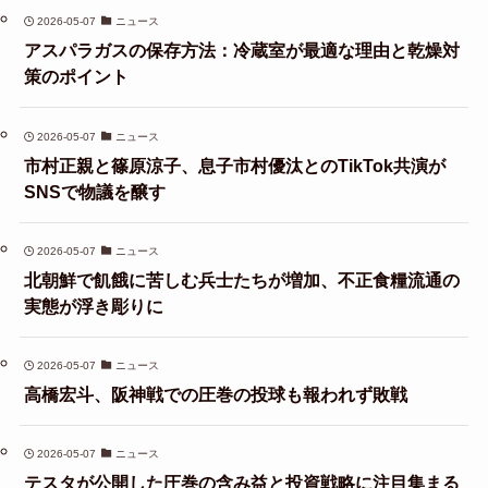
2026-05-07
ニュース
アスパラガスの保存方法：冷蔵室が最適な理由と乾燥対
策のポイント
2026-05-07
ニュース
市村正親と篠原涼子、息子市村優汰とのTikTok共演が
SNSで物議を醸す
2026-05-07
ニュース
北朝鮮で飢餓に苦しむ兵士たちが増加、不正食糧流通の
実態が浮き彫りに
2026-05-07
ニュース
高橋宏斗、阪神戦での圧巻の投球も報われず敗戦
2026-05-07
ニュース
テスタが公開した圧巻の含み益と投資戦略に注目集まる