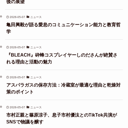
後の展望
2026-05-07
ニュース
亀田興毅が語る愛息のコミュニケーション能力と教育哲
学
2026-05-07
ニュース
『BLEACH』砕蜂コスプレイヤーしのださんが絶賛さ
れる理由と活動の魅力
2026-05-07
ニュース
アスパラガスの保存方法：冷蔵室が最適な理由と乾燥対
策のポイント
2026-05-07
ニュース
市村正親と篠原涼子、息子市村優汰とのTikTok共演が
SNSで物議を醸す