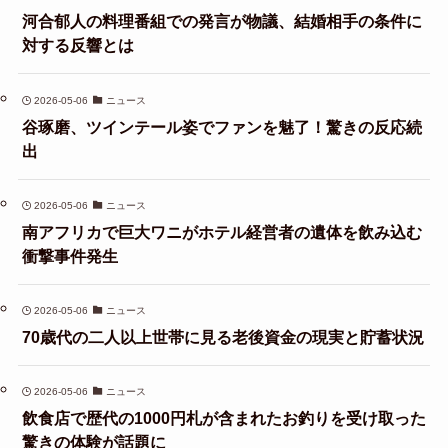
河合郁人の料理番組での発言が物議、結婚相手の条件に
対する反響とは
2026-05-06
ニュース
谷琢磨、ツインテール姿でファンを魅了！驚きの反応続
出
2026-05-06
ニュース
南アフリカで巨大ワニがホテル経営者の遺体を飲み込む
衝撃事件発生
2026-05-06
ニュース
70歳代の二人以上世帯に見る老後資金の現実と貯蓄状況
2026-05-06
ニュース
飲食店で歴代の1000円札が含まれたお釣りを受け取った
驚きの体験が話題に