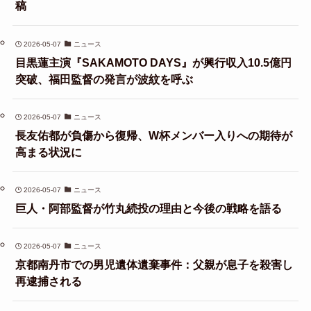
稿
2026-05-07
ニュース
目黒蓮主演『SAKAMOTO DAYS』が興行収入10.5億円
突破、福田監督の発言が波紋を呼ぶ
2026-05-07
ニュース
長友佑都が負傷から復帰、W杯メンバー入りへの期待が
高まる状況に
2026-05-07
ニュース
巨人・阿部監督が竹丸続投の理由と今後の戦略を語る
2026-05-07
ニュース
京都南丹市での男児遺体遺棄事件：父親が息子を殺害し
再逮捕される