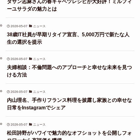
タサン志麻さんの春キャベツレシピが大好評！ミルフィ
ーユサラダの魅力とは
2026-05-07
ニュース
38歳IT社員が早期リタイア宣言、5,000万円で新たな人
生の選択を提示
2026-05-07
ニュース
夫婦相談：不倫問題へのアプローチと幸せな未来を見つ
ける方法
2026-05-07
ニュース
内山理名、手作りフランス料理を披露し家族との幸せな
日常をInstagramでシェア
2026-05-07
ニュース
松田詩野がハワイで魅力的なオフショットを公開しフォ