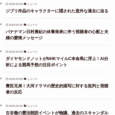
2026-05-06
ニュース
ジブリ作品のキャラクターに隠された意外な過去に迫る
2026-05-06
ニュース
バナナマン日村勇紀の休養発表に伴う視聴者の心配と夫
婦の愛情メッセージ
2026-05-06
ニュース
ダイヤモンドノットがNHKマイルC本命馬に浮上！AI分
析による競馬予想の注目ポイント
2026-05-06
ニュース
豊臣兄弟！大河ドラマの歴史的描写に対する批判と視聴
者の反応
2026-05-06
ニュース
古谷徹の憲法朗読イベントが物議、過去のスキャンダル