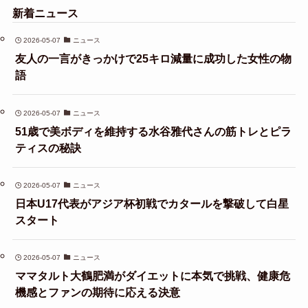
新着ニュース
2026-05-07
ニュース
友人の一言がきっかけで25キロ減量に成功した女性の物
語
2026-05-07
ニュース
51歳で美ボディを維持する水谷雅代さんの筋トレとピラ
ティスの秘訣
2026-05-07
ニュース
日本U17代表がアジア杯初戦でカタールを撃破して白星
スタート
2026-05-07
ニュース
ママタルト大鶴肥満がダイエットに本気で挑戦、健康危
機感とファンの期待に応える決意