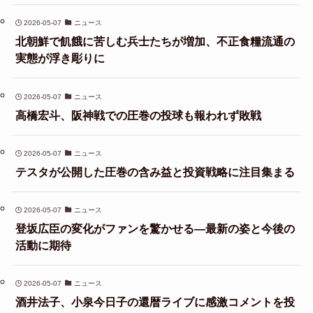
2026-05-07
ニュース
北朝鮮で飢餓に苦しむ兵士たちが増加、不正食糧流通の
実態が浮き彫りに
2026-05-07
ニュース
高橋宏斗、阪神戦での圧巻の投球も報われず敗戦
2026-05-07
ニュース
テスタが公開した圧巻の含み益と投資戦略に注目集まる
2026-05-07
ニュース
登坂広臣の変化がファンを驚かせる—最新の姿と今後の
活動に期待
2026-05-07
ニュース
酒井法子、小泉今日子の還暦ライブに感激コメントを投