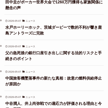
田中圭がポーカー世界大会で1260万円獲得も家族関係に
懸念の声
2026-05-07
ニュース
水戸ホーリーホック、茨城ダービーで数的不利が響き鹿
島アントラーズに完敗
2026-05-07
ニュース
父の急死後の銀行口座引き出しに関する法的リスクと手
続きのポイント
2026-05-07
ニュース
中国旅客機墜落事件の新たな真相：故意の燃料供給停止
が原因か
2026-05-07
ニュース
中谷潤人、井上尚弥戦での適応力が評価される理由と今