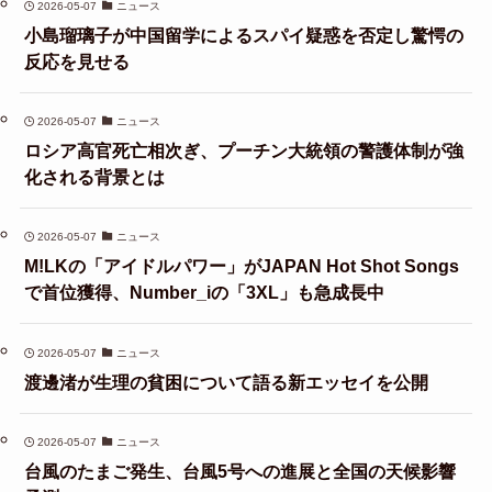
2026-05-07
ニュース
小島瑠璃子が中国留学によるスパイ疑惑を否定し驚愕の
反応を見せる
2026-05-07
ニュース
ロシア高官死亡相次ぎ、プーチン大統領の警護体制が強
化される背景とは
2026-05-07
ニュース
M!LKの「アイドルパワー」がJAPAN Hot Shot Songs
で首位獲得、Number_iの「3XL」も急成長中
2026-05-07
ニュース
渡邊渚が生理の貧困について語る新エッセイを公開
2026-05-07
ニュース
台風のたまご発生、台風5号への進展と全国の天候影響