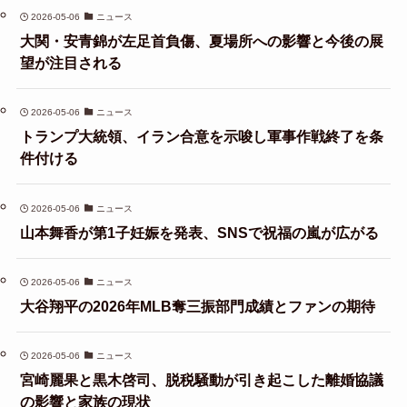
2026-05-06
ニュース
大関・安青錦が左足首負傷、夏場所への影響と今後の展
望が注目される
2026-05-06
ニュース
トランプ大統領、イラン合意を示唆し軍事作戦終了を条
件付ける
2026-05-06
ニュース
山本舞香が第1子妊娠を発表、SNSで祝福の嵐が広がる
2026-05-06
ニュース
大谷翔平の2026年MLB奪三振部門成績とファンの期待
2026-05-06
ニュース
宮崎麗果と黒木啓司、脱税騒動が引き起こした離婚協議
の影響と家族の現状