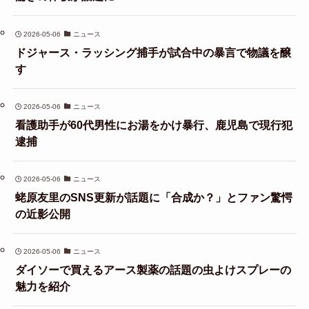
2026-05-06
ニュース
ドジャース・ラッシング捕手が試合中の暴言で物議を醸
す
2026-05-06
ニュース
看護助手が60代男性にお湯をかけ暴行、鹿児島で現行犯
逮捕
2026-05-06
ニュース
蛯原友里のSNS更新が話題に「合成か？」とファン驚愕
の近影公開
2026-05-06
ニュース
ダイソーで買えるアース製薬の話題の虫よけスプレーの
魅力を紹介