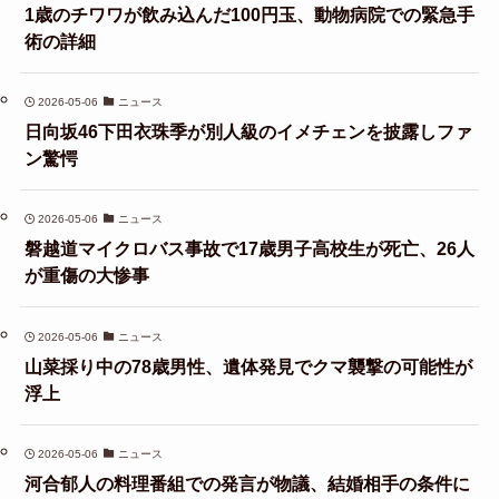
1歳のチワワが飲み込んだ100円玉、動物病院での緊急手
術の詳細
2026-05-06
ニュース
日向坂46下田衣珠季が別人級のイメチェンを披露しファ
ン驚愕
2026-05-06
ニュース
磐越道マイクロバス事故で17歳男子高校生が死亡、26人
が重傷の大惨事
2026-05-06
ニュース
山菜採り中の78歳男性、遺体発見でクマ襲撃の可能性が
浮上
2026-05-06
ニュース
河合郁人の料理番組での発言が物議、結婚相手の条件に