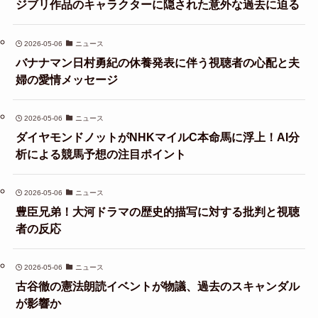
ジブリ作品のキャラクターに隠された意外な過去に迫る
2026-05-06
ニュース
バナナマン日村勇紀の休養発表に伴う視聴者の心配と夫
婦の愛情メッセージ
2026-05-06
ニュース
ダイヤモンドノットがNHKマイルC本命馬に浮上！AI分
析による競馬予想の注目ポイント
2026-05-06
ニュース
豊臣兄弟！大河ドラマの歴史的描写に対する批判と視聴
者の反応
2026-05-06
ニュース
古谷徹の憲法朗読イベントが物議、過去のスキャンダル
が影響か