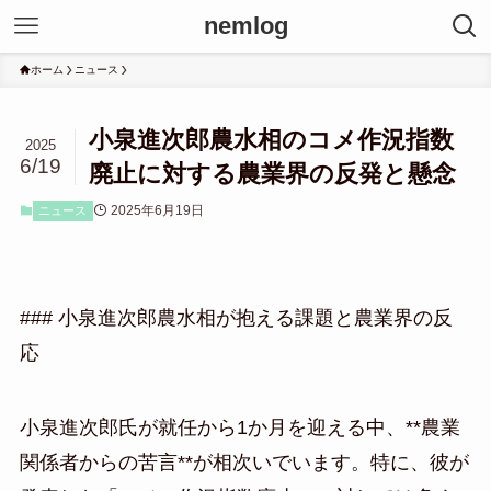
nemlog
ホーム
ニュース
小泉進次郎農水相のコメ作況指数
2025
6/19
廃止に対する農業界の反発と懸念
2025年6月19日
ニュース
### 小泉進次郎農水相が抱える課題と農業界の反
応
小泉進次郎氏が就任から1か月を迎える中、**農業
関係者からの苦言**が相次いでいます。特に、彼が