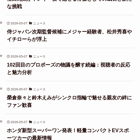
な挑戦
2026-05-07
ニュース
侍ジャパン次期監督候補にメジャー経験者、松井秀喜や
イチローらが浮上
2026-05-07
ニュース
102回目のプロポーズの物議を醸す続編：視聴者の反応
と魅力分析
2026-05-07
ニュース
榮倉奈々と鈴木えみがシンクロ指輪で魅せる親友の絆に
ファン歓喜
2026-05-07
ニュース
ホンダ新型スーパーワン発表！軽量コンパクトEVスポ
ーツカーの最新情報