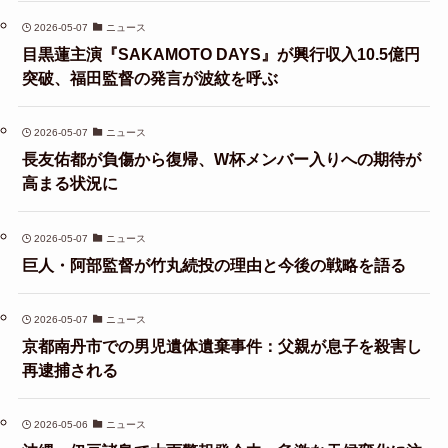
2026-05-07
ニュース
目黒蓮主演『SAKAMOTO DAYS』が興行収入10.5億円
突破、福田監督の発言が波紋を呼ぶ
2026-05-07
ニュース
長友佑都が負傷から復帰、W杯メンバー入りへの期待が
高まる状況に
2026-05-07
ニュース
巨人・阿部監督が竹丸続投の理由と今後の戦略を語る
2026-05-07
ニュース
京都南丹市での男児遺体遺棄事件：父親が息子を殺害し
再逮捕される
2026-05-06
ニュース