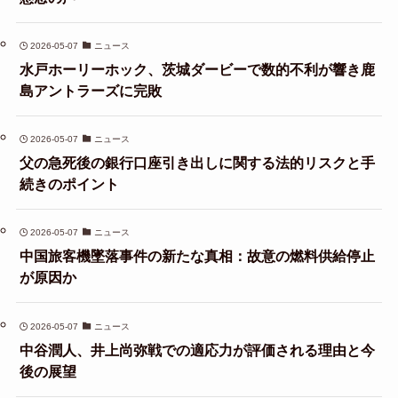
2026-05-07
ニュース
水戸ホーリーホック、茨城ダービーで数的不利が響き鹿
島アントラーズに完敗
2026-05-07
ニュース
父の急死後の銀行口座引き出しに関する法的リスクと手
続きのポイント
2026-05-07
ニュース
中国旅客機墜落事件の新たな真相：故意の燃料供給停止
が原因か
2026-05-07
ニュース
中谷潤人、井上尚弥戦での適応力が評価される理由と今
後の展望