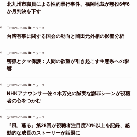
北九州市職員による性的暴行事件、福岡地裁が懲役6年6
か月判決を下す
2026-05-06
ニュース
台湾有事に関する国会の動向と岡田元外相の影響分析
2026-05-06
ニュース
密猟とクマ保護：人間の欲望が引き起こす生態系への影
響
2026-05-06
ニュース
NHKアナウンサー佐々木芳史の誠実な謝罪シーンが視聴
者の心をつかむ
2026-05-06
ニュース
『風、薫る』第28回が視聴者注目度70%以上を記録、感
動的な成長のストーリーが話題に