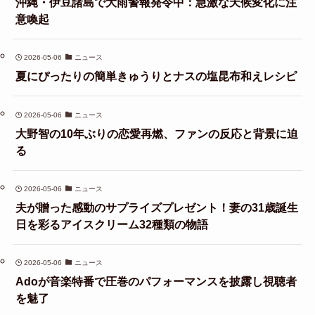
沖縄・伊豆諸島で大雨警報発令中：急激な天候変化に注
意喚起
2026-05-06
ニュース
夏にぴったりの簡単きゅうりとナスの塩昆布和えレシピ
2026-05-06
ニュース
大野智の10年ぶりの恋愛再燃、ファンの反応と背景に迫
る
2026-05-06
ニュース
夫が贈った感動のサプライズプレゼント！妻の31歳誕生
日を彩るアイスクリーム32種類の物語
2026-05-06
ニュース
Adoが音楽特番で圧巻のパフォーマンスを披露し視聴者
を魅了