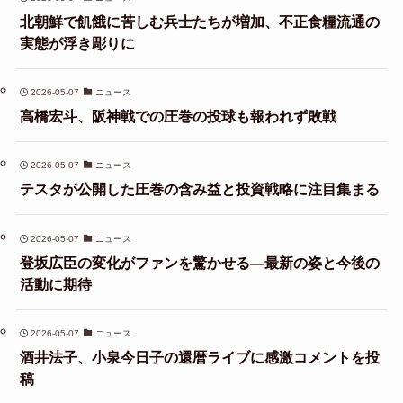
北朝鮮で飢餓に苦しむ兵士たちが増加、不正食糧流通の
実態が浮き彫りに
2026-05-07
ニュース
高橋宏斗、阪神戦での圧巻の投球も報われず敗戦
2026-05-07
ニュース
テスタが公開した圧巻の含み益と投資戦略に注目集まる
2026-05-07
ニュース
登坂広臣の変化がファンを驚かせる—最新の姿と今後の
活動に期待
2026-05-07
ニュース
酒井法子、小泉今日子の還暦ライブに感激コメントを投
稿