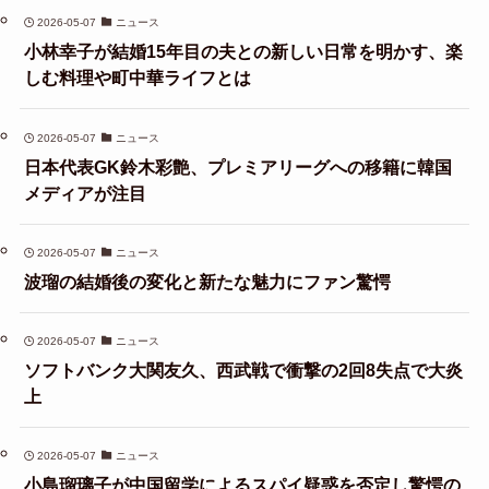
2026-05-07
ニュース
小林幸子が結婚15年目の夫との新しい日常を明かす、楽
しむ料理や町中華ライフとは
2026-05-07
ニュース
日本代表GK鈴木彩艶、プレミアリーグへの移籍に韓国
メディアが注目
2026-05-07
ニュース
波瑠の結婚後の変化と新たな魅力にファン驚愕
2026-05-07
ニュース
ソフトバンク大関友久、西武戦で衝撃の2回8失点で大炎
上
2026-05-07
ニュース
小島瑠璃子が中国留学によるスパイ疑惑を否定し驚愕の