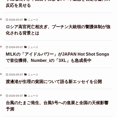
反応を見せる
2026-05-07
ニュース
ロシア高官死亡相次ぎ、プーチン大統領の警護体制が強
化される背景とは
2026-05-07
ニュース
M!LKの「アイドルパワー」がJAPAN Hot Shot Songs
で首位獲得、Number_iの「3XL」も急成長中
2026-05-07
ニュース
渡邊渚が生理の貧困について語る新エッセイを公開
2026-05-07
ニュース
台風のたまご発生、台風5号への進展と全国の天候影響
予測