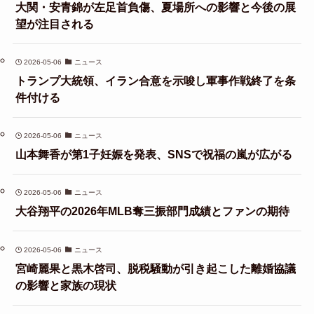
大関・安青錦が左足首負傷、夏場所への影響と今後の展
望が注目される
2026-05-06
ニュース
トランプ大統領、イラン合意を示唆し軍事作戦終了を条
件付ける
2026-05-06
ニュース
山本舞香が第1子妊娠を発表、SNSで祝福の嵐が広がる
2026-05-06
ニュース
大谷翔平の2026年MLB奪三振部門成績とファンの期待
2026-05-06
ニュース
宮崎麗果と黒木啓司、脱税騒動が引き起こした離婚協議
の影響と家族の現状