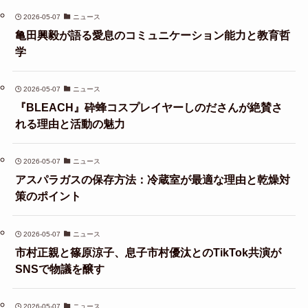
2026-05-07
ニュース
亀田興毅が語る愛息のコミュニケーション能力と教育哲
学
2026-05-07
ニュース
『BLEACH』砕蜂コスプレイヤーしのださんが絶賛さ
れる理由と活動の魅力
2026-05-07
ニュース
アスパラガスの保存方法：冷蔵室が最適な理由と乾燥対
策のポイント
2026-05-07
ニュース
市村正親と篠原涼子、息子市村優汰とのTikTok共演が
SNSで物議を醸す
2026-05-07
ニュース