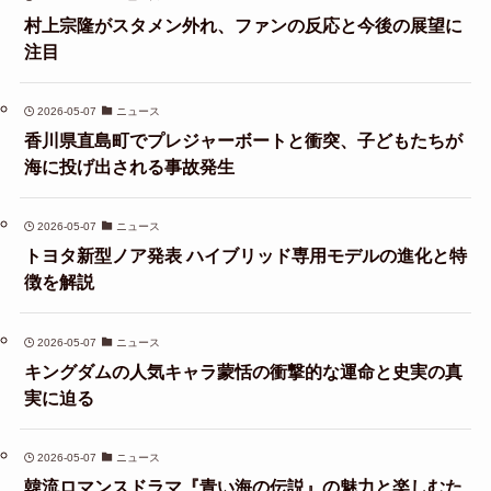
村上宗隆がスタメン外れ、ファンの反応と今後の展望に
注目
2026-05-07
ニュース
香川県直島町でプレジャーボートと衝突、子どもたちが
海に投げ出される事故発生
2026-05-07
ニュース
トヨタ新型ノア発表 ハイブリッド専用モデルの進化と特
徴を解説
2026-05-07
ニュース
キングダムの人気キャラ蒙恬の衝撃的な運命と史実の真
実に迫る
2026-05-07
ニュース
韓流ロマンスドラマ『青い海の伝説』の魅力と楽しむた