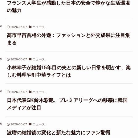
フランス人学生が感動した日本の安全で静かな生活環境
の魅力
2026-05-07
ニュース
高市早苗首相の外遊：ファッションと外交成果に注目集
まる
2026-05-07
ニュース
小林幸子が結婚15年目の夫との新しい日常を明かす、楽
しむ料理や町中華ライフとは
2026-05-07
ニュース
日本代表GK鈴木彩艶、プレミアリーグへの移籍に韓国
メディアが注目
2026-05-07
ニュース
波瑠の結婚後の変化と新たな魅力にファン驚愕