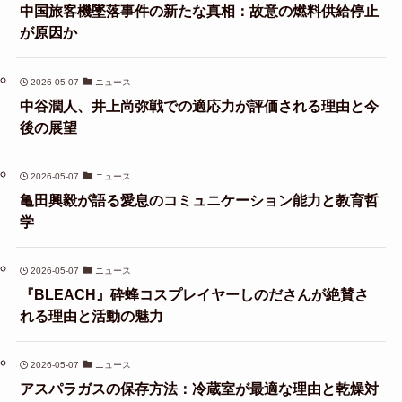
中国旅客機墜落事件の新たな真相：故意の燃料供給停止
が原因か
2026-05-07
ニュース
中谷潤人、井上尚弥戦での適応力が評価される理由と今
後の展望
2026-05-07
ニュース
亀田興毅が語る愛息のコミュニケーション能力と教育哲
学
2026-05-07
ニュース
『BLEACH』砕蜂コスプレイヤーしのださんが絶賛さ
れる理由と活動の魅力
2026-05-07
ニュース
アスパラガスの保存方法：冷蔵室が最適な理由と乾燥対