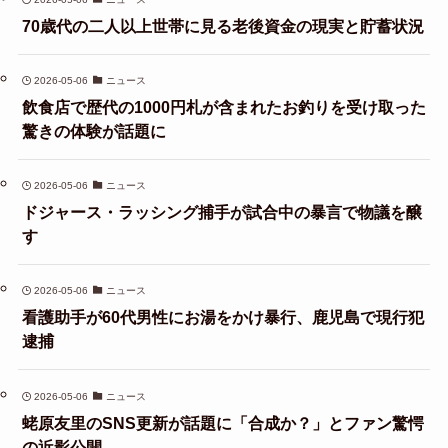
70歳代の二人以上世帯に見る老後資金の現実と貯蓄状況
2026-05-06
ニュース
飲食店で歴代の1000円札が含まれたお釣りを受け取った
驚きの体験が話題に
2026-05-06
ニュース
ドジャース・ラッシング捕手が試合中の暴言で物議を醸
す
2026-05-06
ニュース
看護助手が60代男性にお湯をかけ暴行、鹿児島で現行犯
逮捕
2026-05-06
ニュース
蛯原友里のSNS更新が話題に「合成か？」とファン驚愕
の近影公開