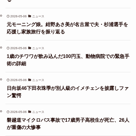
2026-05-06
ニュース
元モーニング娘。紺野あさ美が名古屋で夫・杉浦選手を
応援し家族旅行を振り返る
2026-05-06
ニュース
1歳のチワワが飲み込んだ100円玉、動物病院での緊急手
術の詳細
2026-05-06
ニュース
日向坂46下田衣珠季が別人級のイメチェンを披露しファ
ン驚愕
2026-05-06
ニュース
磐越道マイクロバス事故で17歳男子高校生が死亡、26人
が重傷の大惨事