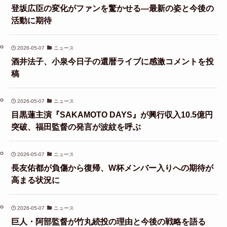
登坂広臣の変化がファンを驚かせる—最新の姿と今後の
活動に期待
2026-05-07
ニュース
酒井法子、小泉今日子の還暦ライブに感激コメントを投
稿
2026-05-07
ニュース
目黒蓮主演『SAKAMOTO DAYS』が興行収入10.5億円
突破、福田監督の発言が波紋を呼ぶ
2026-05-07
ニュース
長友佑都が負傷から復帰、W杯メンバー入りへの期待が
高まる状況に
2026-05-07
ニュース
巨人・阿部監督が竹丸続投の理由と今後の戦略を語る