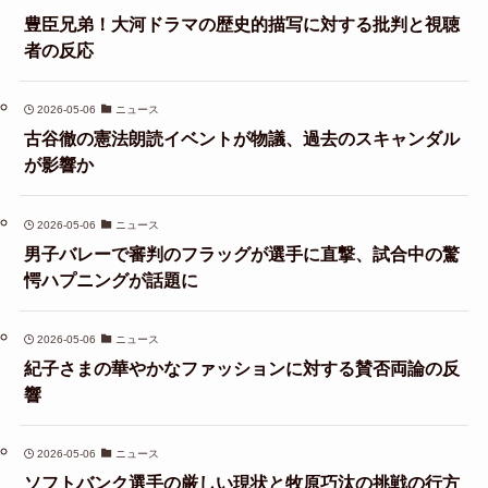
豊臣兄弟！大河ドラマの歴史的描写に対する批判と視聴
者の反応
2026-05-06
ニュース
古谷徹の憲法朗読イベントが物議、過去のスキャンダル
が影響か
2026-05-06
ニュース
男子バレーで審判のフラッグが選手に直撃、試合中の驚
愕ハプニングが話題に
2026-05-06
ニュース
紀子さまの華やかなファッションに対する賛否両論の反
響
2026-05-06
ニュース
ソフトバンク選手の厳しい現状と牧原巧汰の挑戦の行方