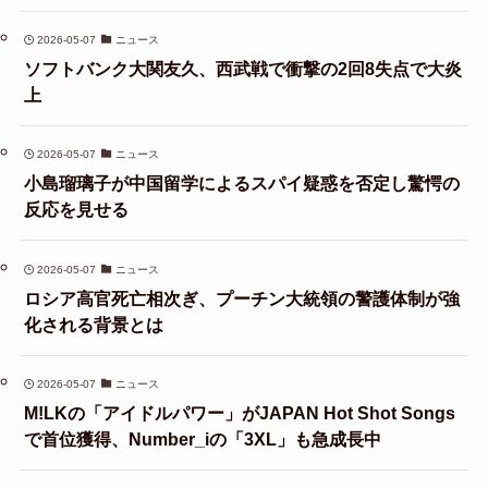
2026-05-07
ニュース
ソフトバンク大関友久、西武戦で衝撃の2回8失点で大炎
上
2026-05-07
ニュース
小島瑠璃子が中国留学によるスパイ疑惑を否定し驚愕の
反応を見せる
2026-05-07
ニュース
ロシア高官死亡相次ぎ、プーチン大統領の警護体制が強
化される背景とは
2026-05-07
ニュース
M!LKの「アイドルパワー」がJAPAN Hot Shot Songs
で首位獲得、Number_iの「3XL」も急成長中