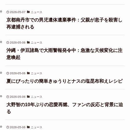
2026-05-07
ニュース
京都南丹市での男児遺体遺棄事件：父親が息子を殺害し
再逮捕される
2026-05-06
ニュース
沖縄・伊豆諸島で大雨警報発令中：急激な天候変化に注
意喚起
2026-05-06
ニュース
夏にぴったりの簡単きゅうりとナスの塩昆布和えレシピ
2026-05-06
ニュース
大野智の10年ぶりの恋愛再燃、ファンの反応と背景に迫
る
2026-05-06
ニュース