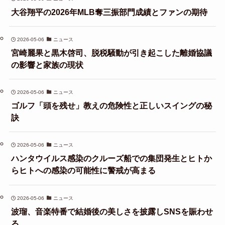
大谷翔平の2026年MLB奪三振部門成績とファンの期待
2026-05-06
ニュース
宮崎麗果と黒木啓司、脱税騒動が引き起こした離婚協議
の影響と家族の現状
2026-05-06
ニュース
ゴルフ「頭を残せ」教えの危険性と正しいスイングの秘
訣
2026-05-06
ニュース
ハンタウイルス感染のクルーズ船での集団発生とヒトか
らヒトへの感染の可能性に警戒が高まる
2026-05-06
ニュース
波瑠、音楽特番で結婚後の美しさを披露しSNSを賑わせ
る