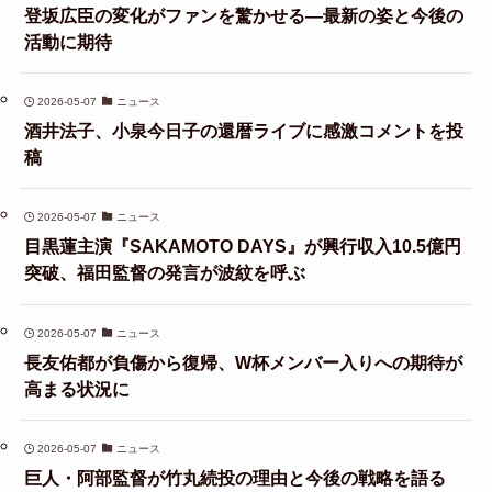
登坂広臣の変化がファンを驚かせる—最新の姿と今後の
活動に期待
2026-05-07
ニュース
酒井法子、小泉今日子の還暦ライブに感激コメントを投
稿
2026-05-07
ニュース
目黒蓮主演『SAKAMOTO DAYS』が興行収入10.5億円
突破、福田監督の発言が波紋を呼ぶ
2026-05-07
ニュース
長友佑都が負傷から復帰、W杯メンバー入りへの期待が
高まる状況に
2026-05-07
ニュース
巨人・阿部監督が竹丸続投の理由と今後の戦略を語る