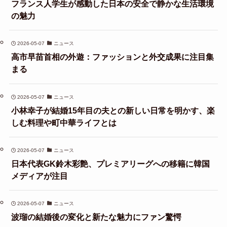
フランス人学生が感動した日本の安全で静かな生活環境
の魅力
2026-05-07
ニュース
高市早苗首相の外遊：ファッションと外交成果に注目集
まる
2026-05-07
ニュース
小林幸子が結婚15年目の夫との新しい日常を明かす、楽
しむ料理や町中華ライフとは
2026-05-07
ニュース
日本代表GK鈴木彩艶、プレミアリーグへの移籍に韓国
メディアが注目
2026-05-07
ニュース
波瑠の結婚後の変化と新たな魅力にファン驚愕