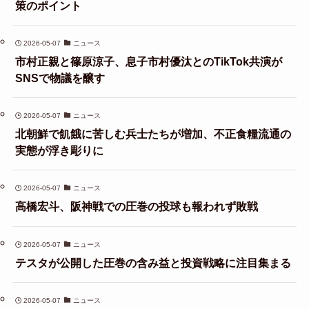
策のポイント
2026-05-07
ニュース
市村正親と篠原涼子、息子市村優汰とのTikTok共演が
SNSで物議を醸す
2026-05-07
ニュース
北朝鮮で飢餓に苦しむ兵士たちが増加、不正食糧流通の
実態が浮き彫りに
2026-05-07
ニュース
高橋宏斗、阪神戦での圧巻の投球も報われず敗戦
2026-05-07
ニュース
テスタが公開した圧巻の含み益と投資戦略に注目集まる
2026-05-07
ニュース