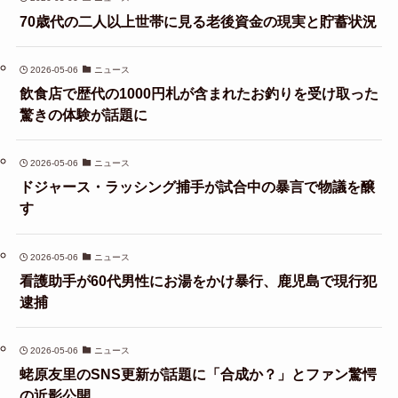
70歳代の二人以上世帯に見る老後資金の現実と貯蓄状況
2026-05-06
ニュース
飲食店で歴代の1000円札が含まれたお釣りを受け取った
驚きの体験が話題に
2026-05-06
ニュース
ドジャース・ラッシング捕手が試合中の暴言で物議を醸
す
2026-05-06
ニュース
看護助手が60代男性にお湯をかけ暴行、鹿児島で現行犯
逮捕
2026-05-06
ニュース
蛯原友里のSNS更新が話題に「合成か？」とファン驚愕
の近影公開