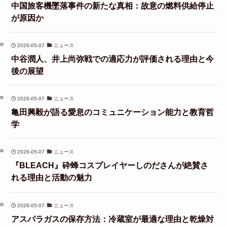
中国旅客機墜落事件の新たな真相：故意の燃料供給停止
が原因か
2026-05-07
ニュース
中谷潤人、井上尚弥戦での適応力が評価される理由と今
後の展望
2026-05-07
ニュース
亀田興毅が語る愛息のコミュニケーション能力と教育哲
学
2026-05-07
ニュース
『BLEACH』砕蜂コスプレイヤーしのださんが絶賛さ
れる理由と活動の魅力
2026-05-07
ニュース
アスパラガスの保存方法：冷蔵室が最適な理由と乾燥対