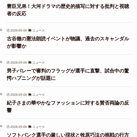
豊臣兄弟！大河ドラマの歴史的描写に対する批判と視聴
者の反応
2026-05-06
ニュース
古谷徹の憲法朗読イベントが物議、過去のスキャンダル
が影響か
2026-05-06
ニュース
男子バレーで審判のフラッグが選手に直撃、試合中の驚
愕ハプニングが話題に
2026-05-06
ニュース
紀子さまの華やかなファッションに対する賛否両論の反
響
2026-05-06
ニュース
ソフトバンク選手の厳しい現状と牧原巧汰の挑戦の行方