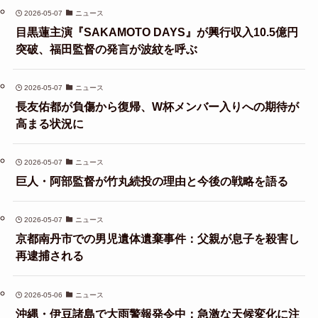
2026-05-07
ニュース
目黒蓮主演『SAKAMOTO DAYS』が興行収入10.5億円
突破、福田監督の発言が波紋を呼ぶ
2026-05-07
ニュース
長友佑都が負傷から復帰、W杯メンバー入りへの期待が
高まる状況に
2026-05-07
ニュース
巨人・阿部監督が竹丸続投の理由と今後の戦略を語る
2026-05-07
ニュース
京都南丹市での男児遺体遺棄事件：父親が息子を殺害し
再逮捕される
2026-05-06
ニュース
沖縄・伊豆諸島で大雨警報発令中：急激な天候変化に注