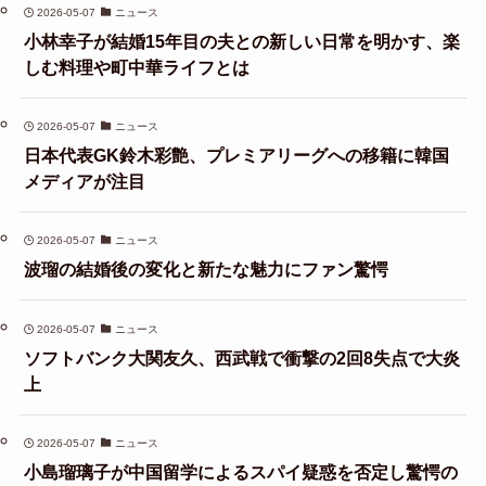
2026-05-07
ニュース
小林幸子が結婚15年目の夫との新しい日常を明かす、楽
しむ料理や町中華ライフとは
2026-05-07
ニュース
日本代表GK鈴木彩艶、プレミアリーグへの移籍に韓国
メディアが注目
2026-05-07
ニュース
波瑠の結婚後の変化と新たな魅力にファン驚愕
2026-05-07
ニュース
ソフトバンク大関友久、西武戦で衝撃の2回8失点で大炎
上
2026-05-07
ニュース
小島瑠璃子が中国留学によるスパイ疑惑を否定し驚愕の