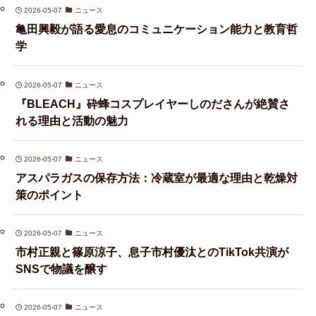
2026-05-07
ニュース
亀田興毅が語る愛息のコミュニケーション能力と教育哲
学
2026-05-07
ニュース
『BLEACH』砕蜂コスプレイヤーしのださんが絶賛さ
れる理由と活動の魅力
2026-05-07
ニュース
アスパラガスの保存方法：冷蔵室が最適な理由と乾燥対
策のポイント
2026-05-07
ニュース
市村正親と篠原涼子、息子市村優汰とのTikTok共演が
SNSで物議を醸す
2026-05-07
ニュース