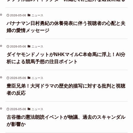
2026-05-06
ニュース
バナナマン日村勇紀の休養発表に伴う視聴者の心配と夫
婦の愛情メッセージ
2026-05-06
ニュース
ダイヤモンドノットがNHKマイルC本命馬に浮上！AI分
析による競馬予想の注目ポイント
2026-05-06
ニュース
豊臣兄弟！大河ドラマの歴史的描写に対する批判と視聴
者の反応
2026-05-06
ニュース
古谷徹の憲法朗読イベントが物議、過去のスキャンダル
が影響か