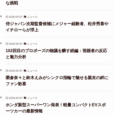
な挑戦
2026-05-07
ニュース
侍ジャパン次期監督候補にメジャー経験者、松井秀喜や
イチローらが浮上
2026-05-07
ニュース
102回目のプロポーズの物議を醸す続編：視聴者の反応
と魅力分析
2026-05-07
ニュース
榮倉奈々と鈴木えみがシンクロ指輪で魅せる親友の絆に
ファン歓喜
2026-05-07
ニュース
ホンダ新型スーパーワン発表！軽量コンパクトEVスポ
ーツカーの最新情報