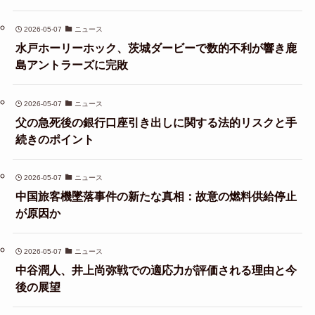
2026-05-07
ニュース
水戸ホーリーホック、茨城ダービーで数的不利が響き鹿
島アントラーズに完敗
2026-05-07
ニュース
父の急死後の銀行口座引き出しに関する法的リスクと手
続きのポイント
2026-05-07
ニュース
中国旅客機墜落事件の新たな真相：故意の燃料供給停止
が原因か
2026-05-07
ニュース
中谷潤人、井上尚弥戦での適応力が評価される理由と今
後の展望