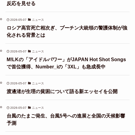
反応を見せる
2026-05-07
ニュース
ロシア高官死亡相次ぎ、プーチン大統領の警護体制が強
化される背景とは
2026-05-07
ニュース
M!LKの「アイドルパワー」がJAPAN Hot Shot Songs
で首位獲得、Number_iの「3XL」も急成長中
2026-05-07
ニュース
渡邊渚が生理の貧困について語る新エッセイを公開
2026-05-07
ニュース
台風のたまご発生、台風5号への進展と全国の天候影響
予測