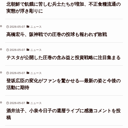
北朝鮮で飢餓に苦しむ兵士たちが増加、不正食糧流通の
実態が浮き彫りに
2026-05-07
ニュース
高橋宏斗、阪神戦での圧巻の投球も報われず敗戦
2026-05-07
ニュース
テスタが公開した圧巻の含み益と投資戦略に注目集まる
2026-05-07
ニュース
登坂広臣の変化がファンを驚かせる—最新の姿と今後の
活動に期待
2026-05-07
ニュース
酒井法子、小泉今日子の還暦ライブに感激コメントを投
稿