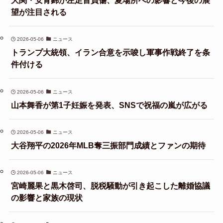
大関・安青錦が左足首負傷、夏場所への影響と今後の展
望が注目される
2026-05-06
ニュース
トランプ大統領、イラン合意を示唆し軍事作戦終了を条
件付ける
2026-05-06
ニュース
山本舞香が第1子妊娠を発表、SNSで祝福の嵐が広がる
2026-05-06
ニュース
大谷翔平の2026年MLB奪三振部門成績とファンの期待
2026-05-06
ニュース
宮崎麗果と黒木啓司、脱税騒動が引き起こした離婚協議
の影響と家族の現状