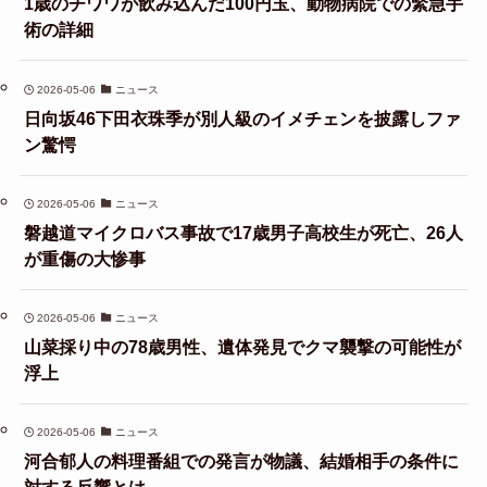
1歳のチワワが飲み込んだ100円玉、動物病院での緊急手
術の詳細
2026-05-06
ニュース
日向坂46下田衣珠季が別人級のイメチェンを披露しファ
ン驚愕
2026-05-06
ニュース
磐越道マイクロバス事故で17歳男子高校生が死亡、26人
が重傷の大惨事
2026-05-06
ニュース
山菜採り中の78歳男性、遺体発見でクマ襲撃の可能性が
浮上
2026-05-06
ニュース
河合郁人の料理番組での発言が物議、結婚相手の条件に