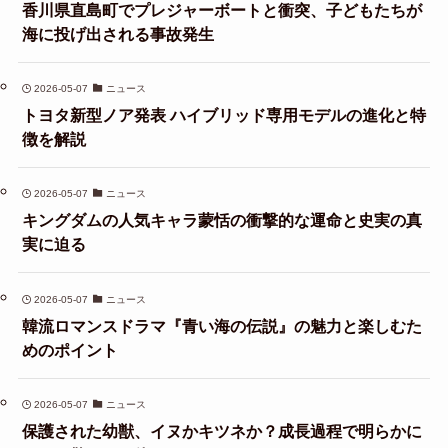
香川県直島町でプレジャーボートと衝突、子どもたちが
海に投げ出される事故発生
2026-05-07
ニュース
トヨタ新型ノア発表 ハイブリッド専用モデルの進化と特
徴を解説
2026-05-07
ニュース
キングダムの人気キャラ蒙恬の衝撃的な運命と史実の真
実に迫る
2026-05-07
ニュース
韓流ロマンスドラマ『青い海の伝説』の魅力と楽しむた
めのポイント
2026-05-07
ニュース
保護された幼獣、イヌかキツネか？成長過程で明らかに