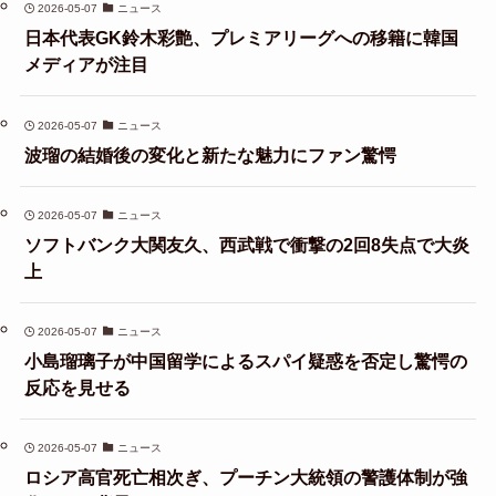
2026-05-07
ニュース
日本代表GK鈴木彩艶、プレミアリーグへの移籍に韓国
メディアが注目
2026-05-07
ニュース
波瑠の結婚後の変化と新たな魅力にファン驚愕
2026-05-07
ニュース
ソフトバンク大関友久、西武戦で衝撃の2回8失点で大炎
上
2026-05-07
ニュース
小島瑠璃子が中国留学によるスパイ疑惑を否定し驚愕の
反応を見せる
2026-05-07
ニュース
ロシア高官死亡相次ぎ、プーチン大統領の警護体制が強