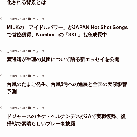
化される背景とは
2026-05-07
ニュース
M!LKの「アイドルパワー」がJAPAN Hot Shot Songs
で首位獲得、Number_iの「3XL」も急成長中
2026-05-07
ニュース
渡邊渚が生理の貧困について語る新エッセイを公開
2026-05-07
ニュース
台風のたまご発生、台風5号への進展と全国の天候影響
予測
2026-05-07
ニュース
ドジャースのキケ・ヘルナンデスが3Aで実戦復帰、復
帰戦で素晴らしいプレーを披露