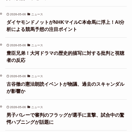
2026-05-06
ニュース
ダイヤモンドノットがNHKマイルC本命馬に浮上！AI分
析による競馬予想の注目ポイント
2026-05-06
ニュース
豊臣兄弟！大河ドラマの歴史的描写に対する批判と視聴
者の反応
2026-05-06
ニュース
古谷徹の憲法朗読イベントが物議、過去のスキャンダル
が影響か
2026-05-06
ニュース
男子バレーで審判のフラッグが選手に直撃、試合中の驚
愕ハプニングが話題に