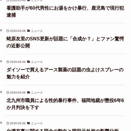
2026-05-06
ニュース
看護助手が60代男性にお湯をかけ暴行、鹿児島で現行犯
逮捕
2026-05-06
ニュース
蛯原友里のSNS更新が話題に「合成か？」とファン驚愕
の近影公開
2026-05-06
ニュース
ダイソーで買えるアース製薬の話題の虫よけスプレーの
魅力を紹介
2026-05-06
ニュース
北九州市職員による性的暴行事件、福岡地裁が懲役6年6
か月判決を下す
2026-05-06
ニュース