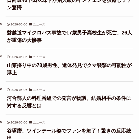
ン驚愕
2026-05-06
ニュース
磐越道マイクロバス事故で17歳男子高校生が死亡、26人
が重傷の大惨事
2026-05-06
ニュース
山菜採り中の78歳男性、遺体発見でクマ襲撃の可能性が
浮上
2026-05-06
ニュース
河合郁人の料理番組での発言が物議、結婚相手の条件に
対する反響とは
2026-05-06
ニュース
谷琢磨、ツインテール姿でファンを魅了！驚きの反応続
出