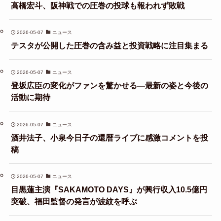
高橋宏斗、阪神戦での圧巻の投球も報われず敗戦
2026-05-07
ニュース
テスタが公開した圧巻の含み益と投資戦略に注目集まる
2026-05-07
ニュース
登坂広臣の変化がファンを驚かせる—最新の姿と今後の
活動に期待
2026-05-07
ニュース
酒井法子、小泉今日子の還暦ライブに感激コメントを投
稿
2026-05-07
ニュース
目黒蓮主演『SAKAMOTO DAYS』が興行収入10.5億円
突破、福田監督の発言が波紋を呼ぶ