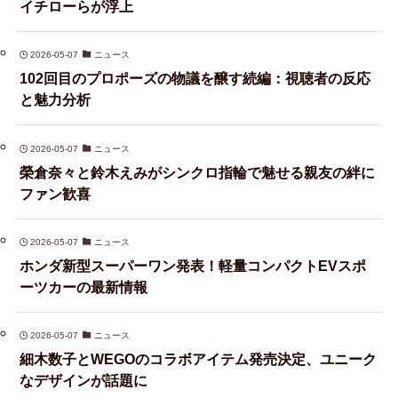
イチローらが浮上
2026-05-07
ニュース
102回目のプロポーズの物議を醸す続編：視聴者の反応
と魅力分析
2026-05-07
ニュース
榮倉奈々と鈴木えみがシンクロ指輪で魅せる親友の絆に
ファン歓喜
2026-05-07
ニュース
ホンダ新型スーパーワン発表！軽量コンパクトEVスポ
ーツカーの最新情報
2026-05-07
ニュース
細木数子とWEGOのコラボアイテム発売決定、ユニーク
なデザインが話題に