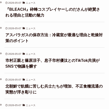
2026-05-07
ニュース
『BLEACH』砕蜂コスプレイヤーしのださんが絶賛さ
れる理由と活動の魅力
2026-05-07
ニュース
アスパラガスの保存方法：冷蔵室が最適な理由と乾燥対
策のポイント
2026-05-07
ニュース
市村正親と篠原涼子、息子市村優汰とのTikTok共演が
SNSで物議を醸す
2026-05-07
ニュース
北朝鮮で飢餓に苦しむ兵士たちが増加、不正食糧流通の
実態が浮き彫りに
2026-05-07
ニュース