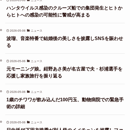
2026-05-06
ニュース
ハンタウイルス感染のクルーズ船での集団発生とヒトか
らヒトへの感染の可能性に警戒が高まる
2026-05-06
ニュース
波瑠、音楽特番で結婚後の美しさを披露しSNSを賑わせ
る
2026-05-06
ニュース
元モーニング娘。紺野あさ美が名古屋で夫・杉浦選手を
応援し家族旅行を振り返る
2026-05-06
ニュース
1歳のチワワが飲み込んだ100円玉、動物病院での緊急手
術の詳細
2026-05-06
ニュース
日向坂46下田衣珠季が別人級のイメチェンを披露しファ