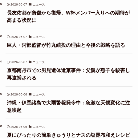
2026-05-07
ニュース
長友佑都が負傷から復帰、W杯メンバー入りへの期待が
高まる状況に
2026-05-07
ニュース
巨人・阿部監督が竹丸続投の理由と今後の戦略を語る
2026-05-07
ニュース
京都南丹市での男児遺体遺棄事件：父親が息子を殺害し
再逮捕される
2026-05-06
ニュース
沖縄・伊豆諸島で大雨警報発令中：急激な天候変化に注
意喚起
2026-05-06
ニュース
夏にぴったりの簡単きゅうりとナスの塩昆布和えレシピ