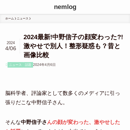
nemlog
ホーム
ニュース
2024最新!中野信子の顔変わった?!
2024
激やせで別人！整形疑惑も？昔と
4/06
画像比較
2024年4月6日
ニュース
話題
脳科学者、評論家として数多くのメディアに引っ
張りだこな中野信子さん。
そんな
中野信子さ
んの顔が変わった、激やせした