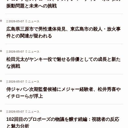
振動問題と未来への挑戦
2026-05-07
ニュース
広島県三原市で男性遺体発見、東広島市の殺人・放火事
件との関連が疑われる
2026-05-07
ニュース
松田元太がヤンキー役で魅せる俳優としての成長と新た
な挑戦
2026-05-07
ニュース
侍ジャパン次期監督候補にメジャー経験者、松井秀喜や
イチローらが浮上
2026-05-07
ニュース
102回目のプロポーズの物議を醸す続編：視聴者の反応
と魅力分析