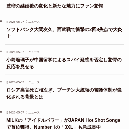
波瑠の結婚後の変化と新たな魅力にファン驚愕
2026-05-07
ニュース
ソフトバンク大関友久、西武戦で衝撃の2回8失点で大炎
上
2026-05-07
ニュース
小島瑠璃子が中国留学によるスパイ疑惑を否定し驚愕の
反応を見せる
2026-05-07
ニュース
ロシア高官死亡相次ぎ、プーチン大統領の警護体制が強
化される背景とは
2026-05-07
ニュース
M!LKの「アイドルパワー」がJAPAN Hot Shot Songs
で首位獲得、Number_iの「3XL」も急成長中