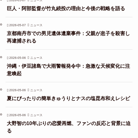
2026-05-07
ニュース
巨人・阿部監督が竹丸続投の理由と今後の戦略を語る
2026-05-07
ニュース
京都南丹市での男児遺体遺棄事件：父親が息子を殺害し
再逮捕される
2026-05-06
ニュース
沖縄・伊豆諸島で大雨警報発令中：急激な天候変化に注
意喚起
2026-05-06
ニュース
夏にぴったりの簡単きゅうりとナスの塩昆布和えレシピ
2026-05-06
ニュース
大野智の10年ぶりの恋愛再燃、ファンの反応と背景に迫
る