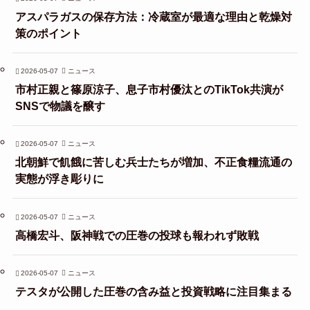
アスパラガスの保存方法：冷蔵室が最適な理由と乾燥対
策のポイント
2026-05-07
ニュース
市村正親と篠原涼子、息子市村優汰とのTikTok共演が
SNSで物議を醸す
2026-05-07
ニュース
北朝鮮で飢餓に苦しむ兵士たちが増加、不正食糧流通の
実態が浮き彫りに
2026-05-07
ニュース
高橋宏斗、阪神戦での圧巻の投球も報われず敗戦
2026-05-07
ニュース
テスタが公開した圧巻の含み益と投資戦略に注目集まる