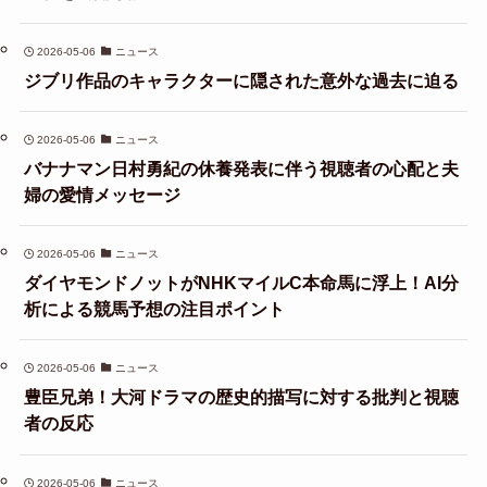
2026-05-06
ニュース
ジブリ作品のキャラクターに隠された意外な過去に迫る
2026-05-06
ニュース
バナナマン日村勇紀の休養発表に伴う視聴者の心配と夫
婦の愛情メッセージ
2026-05-06
ニュース
ダイヤモンドノットがNHKマイルC本命馬に浮上！AI分
析による競馬予想の注目ポイント
2026-05-06
ニュース
豊臣兄弟！大河ドラマの歴史的描写に対する批判と視聴
者の反応
2026-05-06
ニュース