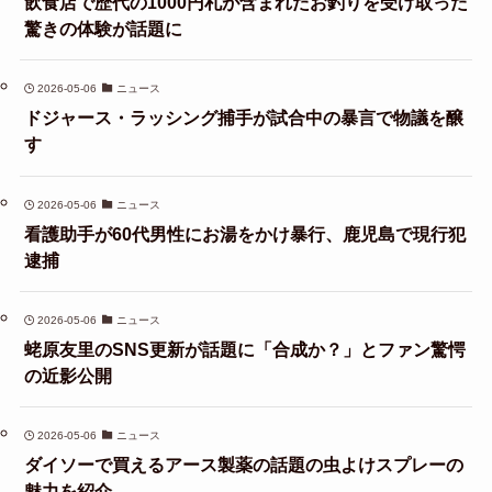
飲食店で歴代の1000円札が含まれたお釣りを受け取った
驚きの体験が話題に
2026-05-06
ニュース
ドジャース・ラッシング捕手が試合中の暴言で物議を醸
す
2026-05-06
ニュース
看護助手が60代男性にお湯をかけ暴行、鹿児島で現行犯
逮捕
2026-05-06
ニュース
蛯原友里のSNS更新が話題に「合成か？」とファン驚愕
の近影公開
2026-05-06
ニュース
ダイソーで買えるアース製薬の話題の虫よけスプレーの
魅力を紹介