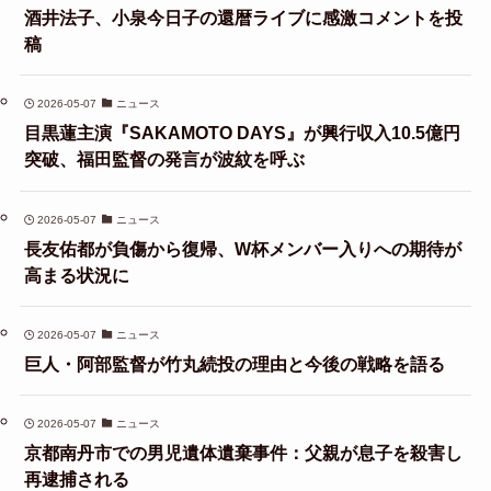
酒井法子、小泉今日子の還暦ライブに感激コメントを投
稿
2026-05-07
ニュース
目黒蓮主演『SAKAMOTO DAYS』が興行収入10.5億円
突破、福田監督の発言が波紋を呼ぶ
2026-05-07
ニュース
長友佑都が負傷から復帰、W杯メンバー入りへの期待が
高まる状況に
2026-05-07
ニュース
巨人・阿部監督が竹丸続投の理由と今後の戦略を語る
2026-05-07
ニュース
京都南丹市での男児遺体遺棄事件：父親が息子を殺害し
再逮捕される