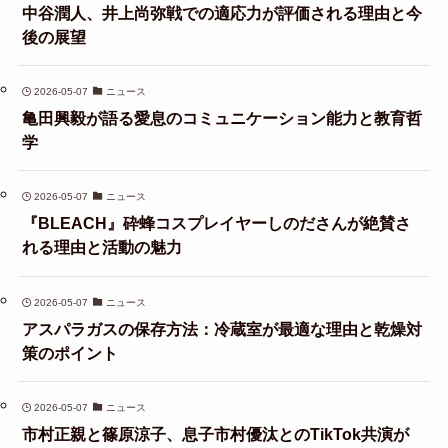
中谷潤人、井上尚弥戦での適応力が評価される理由と今
後の展望
2026-05-07
ニュース
亀田興毅が語る愛息のコミュニケーション能力と教育哲
学
2026-05-07
ニュース
『BLEACH』砕蜂コスプレイヤーしのださんが絶賛さ
れる理由と活動の魅力
2026-05-07
ニュース
アスパラガスの保存方法：冷蔵室が最適な理由と乾燥対
策のポイント
2026-05-07
ニュース
市村正親と篠原涼子、息子市村優汰とのTikTok共演が