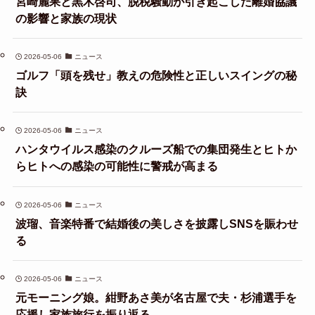
宮崎麗果と黒木啓司、脱税騒動が引き起こした離婚協議
の影響と家族の現状
2026-05-06
ニュース
ゴルフ「頭を残せ」教えの危険性と正しいスイングの秘
訣
2026-05-06
ニュース
ハンタウイルス感染のクルーズ船での集団発生とヒトか
らヒトへの感染の可能性に警戒が高まる
2026-05-06
ニュース
波瑠、音楽特番で結婚後の美しさを披露しSNSを賑わせ
る
2026-05-06
ニュース
元モーニング娘。紺野あさ美が名古屋で夫・杉浦選手を
応援し家族旅行を振り返る