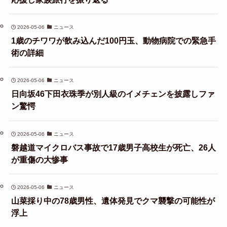
2026-05-06
ニュース
1歳のチワワが飲み込んだ100円玉、動物病院での緊急手
術の詳細
2026-05-06
ニュース
日向坂46下田衣珠季が別人級のイメチェンを披露しファ
ン驚愕
2026-05-06
ニュース
磐越道マイクロバス事故で17歳男子高校生が死亡、26人
が重傷の大惨事
2026-05-06
ニュース
山菜採り中の78歳男性、遺体発見でクマ襲撃の可能性が
浮上