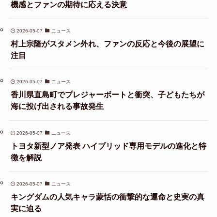
機感とファンの期待に応える決意
2026-05-07
ニュース
村上宗隆がスタメン外れ、ファンの反応と今後の展望に
注目
2026-05-07
ニュース
香川県直島町でプレジャーボートと衝突、子どもたちが
海に投げ出される事故発生
2026-05-07
ニュース
トヨタ新型ノア発表 ハイブリッド専用モデルの進化と特
徴を解説
2026-05-07
ニュース
キングダムの人気キャラ蒙恬の衝撃的な運命と史実の真
実に迫る