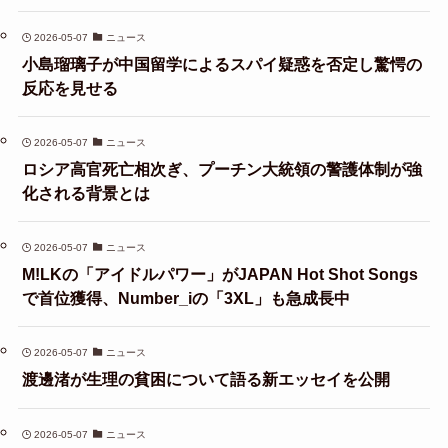
2026-05-07
ニュース
小島瑠璃子が中国留学によるスパイ疑惑を否定し驚愕の
反応を見せる
2026-05-07
ニュース
ロシア高官死亡相次ぎ、プーチン大統領の警護体制が強
化される背景とは
2026-05-07
ニュース
M!LKの「アイドルパワー」がJAPAN Hot Shot Songs
で首位獲得、Number_iの「3XL」も急成長中
2026-05-07
ニュース
渡邊渚が生理の貧困について語る新エッセイを公開
2026-05-07
ニュース