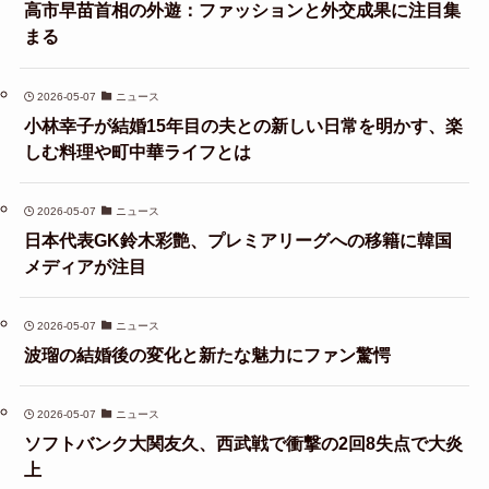
高市早苗首相の外遊：ファッションと外交成果に注目集
まる
2026-05-07
ニュース
小林幸子が結婚15年目の夫との新しい日常を明かす、楽
しむ料理や町中華ライフとは
2026-05-07
ニュース
日本代表GK鈴木彩艶、プレミアリーグへの移籍に韓国
メディアが注目
2026-05-07
ニュース
波瑠の結婚後の変化と新たな魅力にファン驚愕
2026-05-07
ニュース
ソフトバンク大関友久、西武戦で衝撃の2回8失点で大炎
上