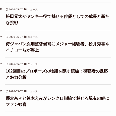
2026-05-07
ニュース
松田元太がヤンキー役で魅せる俳優としての成長と新た
な挑戦
2026-05-07
ニュース
侍ジャパン次期監督候補にメジャー経験者、松井秀喜や
イチローらが浮上
2026-05-07
ニュース
102回目のプロポーズの物議を醸す続編：視聴者の反応
と魅力分析
2026-05-07
ニュース
榮倉奈々と鈴木えみがシンクロ指輪で魅せる親友の絆に
ファン歓喜