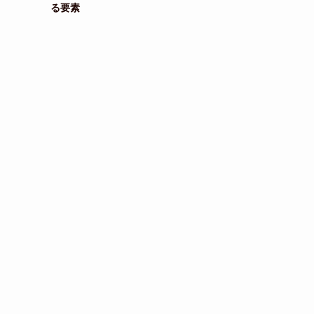
る要素
ま