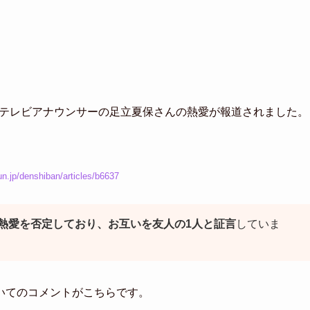
読売テレビアナウンサーの足立夏保さんの熱愛が報道されました。
un.jp/denshiban/articles/b6637
熱愛を否定しており、お互いを友人の1人と証言
していま
いてのコメントがこちらです。