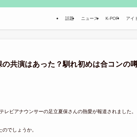
話題
ニュース
K-POP
アイ
保の共演はあった？馴れ初めは合コンの
読売テレビアナウンサーの足立夏保さんの熱愛が報道されました。
たのでしょうか。