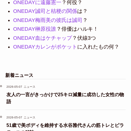
ONEDAYに遠藤憲一
？何役？
ONEDAY誠司と桔梗の関係
は？
ONEDAY梅雨美の彼氏は誠司
？
ONEDAY榊原役誰
？俳優はハルキ！
ONEDAY血はケチャップ
？伏線3つ
ONEDAYカレンがポケット
に入れたもの何？
新着ニュース
2026-05-07
ニュース
友人の一言がきっかけで25キロ減量に成功した女性の物
語
2026-05-07
ニュース
51歳で美ボディを維持する水谷雅代さんの筋トレとピラ