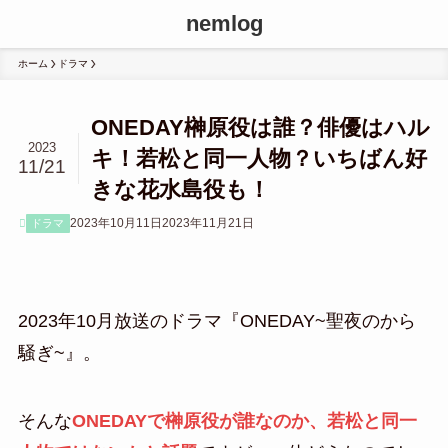
nemlog
ホーム
ドラマ
ONEDAY榊原役は誰？俳優はハル
2023
キ！若松と同一人物？いちばん好
11/21
きな花水島役も！
2023年10月11日
2023年11月21日
ドラマ
2023年10月放送のドラマ『ONEDAY~聖夜のから
騒ぎ~』。
そんな
ONEDAYで榊原役が誰なのか、若松と同一