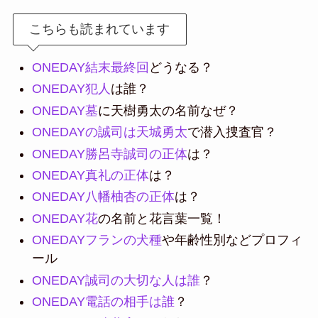
こちらも読まれています
ONEDAY結末最終回
どうなる？
ONEDAY犯人
は誰？
ONEDAY墓
に天樹勇太の名前なぜ？
ONEDAYの誠司は天城勇太
で潜入捜査官？
ONEDAY勝呂寺誠司の正体
は？
ONEDAY真礼の正体
は？
ONEDAY八幡柚杏の正体
は？
ONEDAY花
の名前と花言葉一覧！
ONEDAYフランの犬種
や年齢性別などプロフィ
ール
ONEDAY誠司の大切な人は誰
？
ONEDAY電話の相手は誰
？