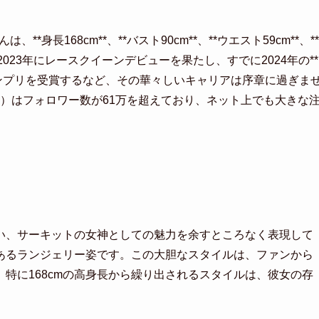
*身長168cm**、**バスト90cm**、**ウエスト59cm**、**
2023年にレースクイーンデビューを果たし、すでに2024年の**
ンプリを受賞するなど、その華々しいキャリアは序章に過ぎま
kan2）はフォロワー数が61万を超えており、ネット上でも大きな
い、サーキットの女神としての魅力を余すところなく表現して
あるランジェリー姿です。この大胆なスタイルは、ファンから
特に168cmの高身長から繰り出されるスタイルは、彼女の存