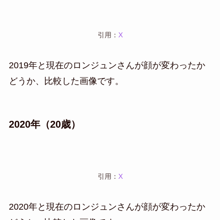
引用：
X
2019年と現在のロンジュンさんが顔が変わったか
どうか、比較した画像です。
2020年（20歳）
引用：
X
2020年と現在のロンジュンさんが顔が変わったか