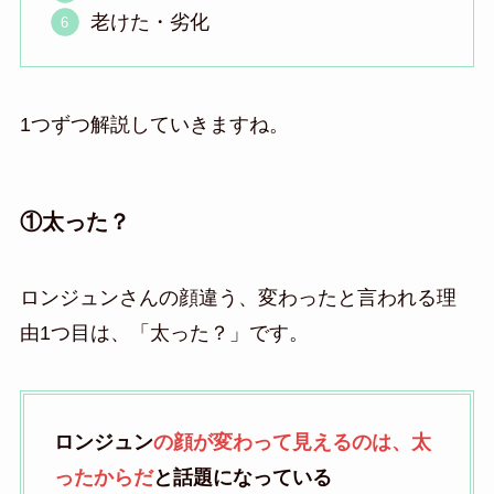
老けた・劣化
1つずつ解説していきますね。
①太った？
ロンジュンさんの顔違う、変わったと言われる理
由1つ目は、「太った？」です。
ロンジュン
の顔が変わって見えるのは、太
ったからだ
と話題になっている