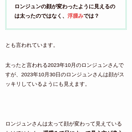
ロンジュンの顔が変わったように見えるの
は太ったのではなく、
浮腫み
では？
とも言われています。
太ったと言われる2023年10月のロンジュンさんで
すが、2023年10月30日のロンジュンさんは顔がス
ッキリしているようにも見えます。
ロンジュンさんは太って顔が変わって見えている