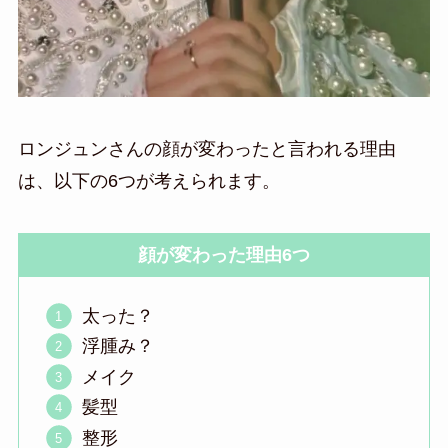
ロンジュンさんの顔が変わったと言われる理由
は、以下の6つが考えられます。
顔が変わった理由6つ
太った？
浮腫み？
メイク
髪型
整形