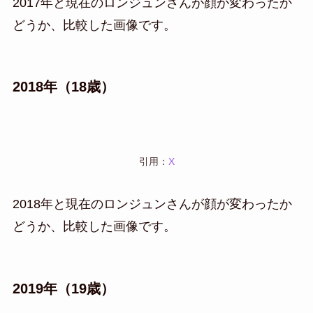
2017年と現在のロンジュンさんが顔が変わったか
どうか、比較した画像です。
2018年（18歳）
引用：
X
2018年と現在のロンジュンさんが顔が変わったか
どうか、比較した画像です。
2019年（19歳）