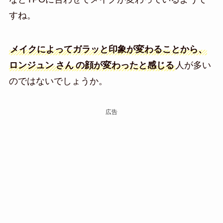
すね。
メイクによってガラッと印象が変わることから、
ロンジュン
さん
の顔が変わったと感じる
人が多い
のではないでしょうか。
広告