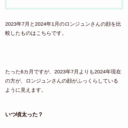
2023年7月と2024年1月のロンジュンさんの顔を比
較したものはこちらです。
たった6カ月ですが、2023年7月よりも2024年現在
の方が、ロンジュンさんの顔がふっくらしている
ように見えます。
いつ頃太った？