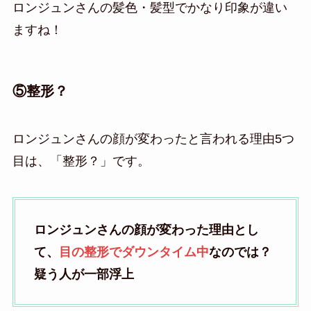
ロンジュンさんの髪色・髪型でかなり印象が違い
ますね！
⑤整形？
ロンジュンさんの顔が変わったと言われる理由5つ
目は、「整形？」です。
ロンジュンさんの顔が変わった理由とし
て、
目の整形でダウンタイム中
なのでは？
疑う人が一部浮上