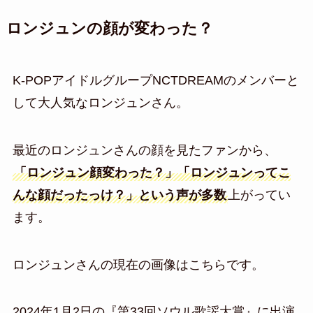
ロンジュンの顔が変わった？
K-POPアイドルグループNCTDREAMのメンバーと
して大人気なロンジュンさん。
最近のロンジュンさんの顔を見たファンから、
「ロンジュン顔変わった？」「ロンジュンってこ
んな顔だったっけ？」という声が多数
上がってい
ます。
ロンジュンさんの現在の画像はこちらです。
2024年1月2日の『第33回ソウル歌謡大賞』に出演