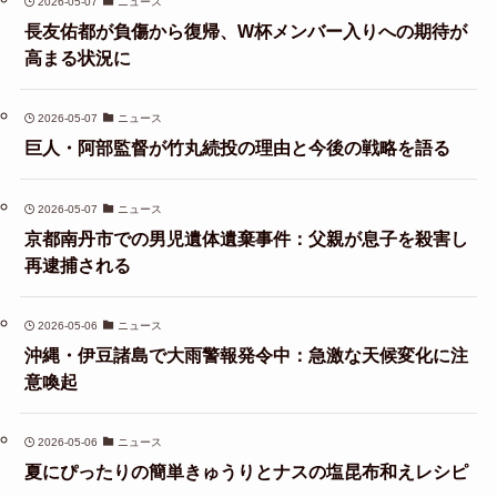
2026-05-07
ニュース
長友佑都が負傷から復帰、W杯メンバー入りへの期待が
高まる状況に
2026-05-07
ニュース
巨人・阿部監督が竹丸続投の理由と今後の戦略を語る
2026-05-07
ニュース
京都南丹市での男児遺体遺棄事件：父親が息子を殺害し
再逮捕される
2026-05-06
ニュース
沖縄・伊豆諸島で大雨警報発令中：急激な天候変化に注
意喚起
2026-05-06
ニュース
夏にぴったりの簡単きゅうりとナスの塩昆布和えレシピ