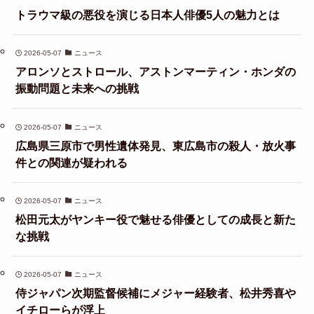
トラウマ級の悪役を演じる日本人俳優5人の魅力とは
2026-05-07
ニュース
アロンソとストロール、アストンマーティン・ホンダの
振動問題と未来への挑戦
2026-05-07
ニュース
広島県三原市で男性遺体発見、東広島市の殺人・放火事
件との関連が疑われる
2026-05-07
ニュース
松田元太がヤンキー役で魅せる俳優としての成長と新た
な挑戦
2026-05-07
ニュース
侍ジャパン次期監督候補にメジャー経験者、松井秀喜や
イチローらが浮上