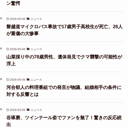
ン驚愕
2026-05-06
ニュース
磐越道マイクロバス事故で17歳男子高校生が死亡、26人
が重傷の大惨事
2026-05-06
ニュース
山菜採り中の78歳男性、遺体発見でクマ襲撃の可能性が
浮上
2026-05-06
ニュース
河合郁人の料理番組での発言が物議、結婚相手の条件に
対する反響とは
2026-05-06
ニュース
谷琢磨、ツインテール姿でファンを魅了！驚きの反応続
出