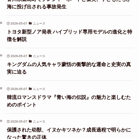
海に投げ出される事故発生
2026-05-07
ニュース
トヨタ新型ノア発表 ハイブリッド専用モデルの進化と特
徴を解説
2026-05-07
ニュース
キングダムの人気キャラ蒙恬の衝撃的な運命と史実の真
実に迫る
2026-05-07
ニュース
韓流ロマンスドラマ『青い海の伝説』の魅力と楽しむた
めのポイント
2026-05-07
ニュース
保護された幼獣、イヌかキツネか？成長過程で明らかに
なった驚きの正体