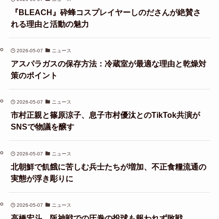
『BLEACH』砕蜂コスプレイヤーしのださんが絶賛さ
れる理由と活動の魅力
2026-05-07
ニュース
アスパラガスの保存方法：冷蔵室が最適な理由と乾燥対
策のポイント
2026-05-07
ニュース
市村正親と篠原涼子、息子市村優汰とのTikTok共演が
SNSで物議を醸す
2026-05-07
ニュース
北朝鮮で飢餓に苦しむ兵士たちが増加、不正食糧流通の
実態が浮き彫りに
2026-05-07
ニュース
高橋宏斗、阪神戦での圧巻の投球も報われず敗戦