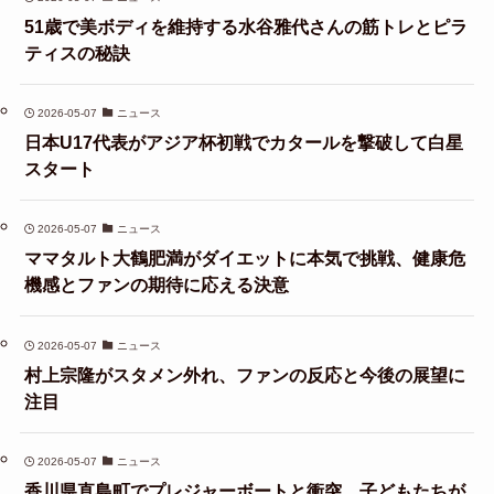
51歳で美ボディを維持する水谷雅代さんの筋トレとピラ
ティスの秘訣
2026-05-07
ニュース
日本U17代表がアジア杯初戦でカタールを撃破して白星
スタート
2026-05-07
ニュース
ママタルト大鶴肥満がダイエットに本気で挑戦、健康危
機感とファンの期待に応える決意
2026-05-07
ニュース
村上宗隆がスタメン外れ、ファンの反応と今後の展望に
注目
2026-05-07
ニュース
香川県直島町でプレジャーボートと衝突、子どもたちが