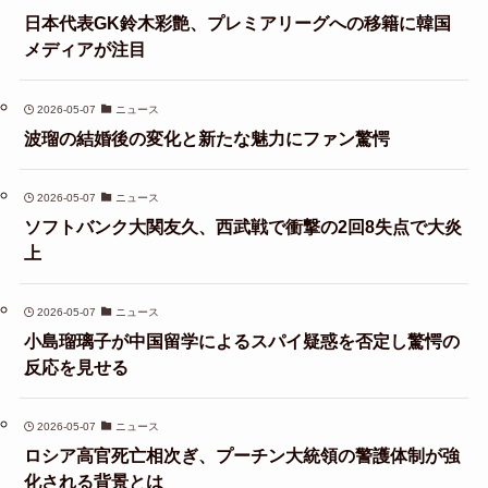
日本代表GK鈴木彩艶、プレミアリーグへの移籍に韓国
メディアが注目
2026-05-07
ニュース
波瑠の結婚後の変化と新たな魅力にファン驚愕
2026-05-07
ニュース
ソフトバンク大関友久、西武戦で衝撃の2回8失点で大炎
上
2026-05-07
ニュース
小島瑠璃子が中国留学によるスパイ疑惑を否定し驚愕の
反応を見せる
2026-05-07
ニュース
ロシア高官死亡相次ぎ、プーチン大統領の警護体制が強
化される背景とは