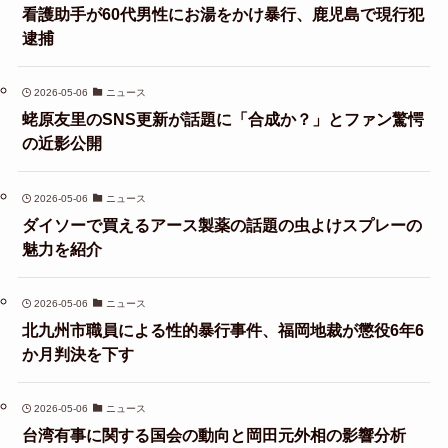
看護助手が60代男性にお湯をかけ暴行、鹿児島で現行犯
逮捕
2026-05-06
ニュース
蛯原友里のSNS更新が話題に「合成か？」とファン驚愕
の近影公開
2026-05-06
ニュース
ダイソーで買えるアース製薬の話題の虫よけスプレーの
魅力を紹介
2026-05-06
ニュース
北九州市職員による性的暴行事件、福岡地裁が懲役6年6
か月判決を下す
2026-05-06
ニュース
台湾有事に関する国会の動向と岡田元外相の影響分析