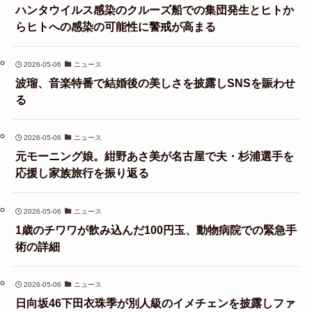
ハンタウイルス感染のクルーズ船での集団発生とヒトか
らヒトへの感染の可能性に警戒が高まる
2026-05-06
ニュース
波瑠、音楽特番で結婚後の美しさを披露しSNSを賑わせ
る
2026-05-06
ニュース
元モーニング娘。紺野あさ美が名古屋で夫・杉浦選手を
応援し家族旅行を振り返る
2026-05-06
ニュース
1歳のチワワが飲み込んだ100円玉、動物病院での緊急手
術の詳細
2026-05-06
ニュース
日向坂46下田衣珠季が別人級のイメチェンを披露しファ