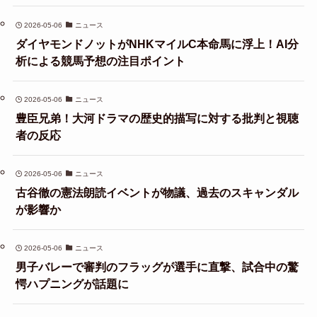
2026-05-06
ニュース
ダイヤモンドノットがNHKマイルC本命馬に浮上！AI分
析による競馬予想の注目ポイント
2026-05-06
ニュース
豊臣兄弟！大河ドラマの歴史的描写に対する批判と視聴
者の反応
2026-05-06
ニュース
古谷徹の憲法朗読イベントが物議、過去のスキャンダル
が影響か
2026-05-06
ニュース
男子バレーで審判のフラッグが選手に直撃、試合中の驚
愕ハプニングが話題に