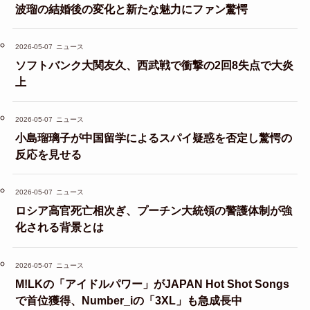
波瑠の結婚後の変化と新たな魅力にファン驚愕
2026-05-07
ニュース
ソフトバンク大関友久、西武戦で衝撃の2回8失点で大炎
上
2026-05-07
ニュース
小島瑠璃子が中国留学によるスパイ疑惑を否定し驚愕の
反応を見せる
2026-05-07
ニュース
ロシア高官死亡相次ぎ、プーチン大統領の警護体制が強
化される背景とは
2026-05-07
ニュース
M!LKの「アイドルパワー」がJAPAN Hot Shot Songs
で首位獲得、Number_iの「3XL」も急成長中