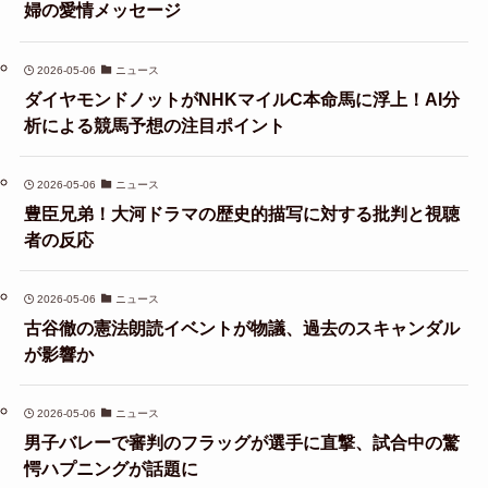
婦の愛情メッセージ
2026-05-06
ニュース
ダイヤモンドノットがNHKマイルC本命馬に浮上！AI分
析による競馬予想の注目ポイント
2026-05-06
ニュース
豊臣兄弟！大河ドラマの歴史的描写に対する批判と視聴
者の反応
2026-05-06
ニュース
古谷徹の憲法朗読イベントが物議、過去のスキャンダル
が影響か
2026-05-06
ニュース
男子バレーで審判のフラッグが選手に直撃、試合中の驚
愕ハプニングが話題に