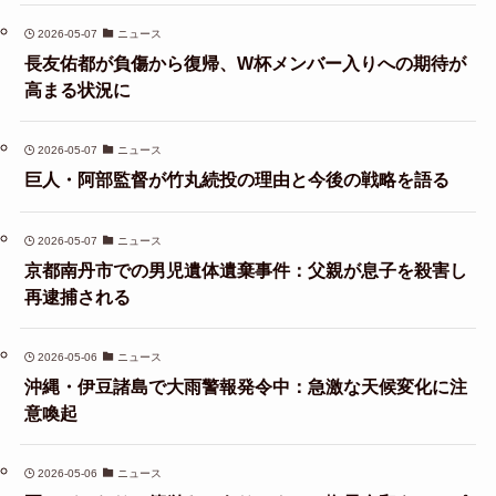
2026-05-07
ニュース
長友佑都が負傷から復帰、W杯メンバー入りへの期待が
高まる状況に
2026-05-07
ニュース
巨人・阿部監督が竹丸続投の理由と今後の戦略を語る
2026-05-07
ニュース
京都南丹市での男児遺体遺棄事件：父親が息子を殺害し
再逮捕される
2026-05-06
ニュース
沖縄・伊豆諸島で大雨警報発令中：急激な天候変化に注
意喚起
2026-05-06
ニュース