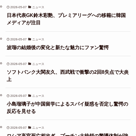
2026-05-07
ニュース
日本代表GK鈴木彩艶、プレミアリーグへの移籍に韓国
メディアが注目
2026-05-07
ニュース
波瑠の結婚後の変化と新たな魅力にファン驚愕
2026-05-07
ニュース
ソフトバンク大関友久、西武戦で衝撃の2回8失点で大炎
上
2026-05-07
ニュース
小島瑠璃子が中国留学によるスパイ疑惑を否定し驚愕の
反応を見せる
2026-05-07
ニュース
ロシア高官死亡相次ぎ、プーチン大統領の警護体制が強