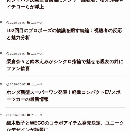
イチローらが浮上
2026-05-07
ニュース
102回目のプロポーズの物議を醸す続編：視聴者の反応
と魅力分析
2026-05-07
ニュース
榮倉奈々と鈴木えみがシンクロ指輪で魅せる親友の絆に
ファン歓喜
2026-05-07
ニュース
ホンダ新型スーパーワン発表！軽量コンパクトEVスポ
ーツカーの最新情報
2026-05-07
ニュース
細木数子とWEGOのコラボアイテム発売決定、ユニーク
なデザインが話題に