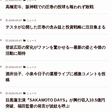
2026-05-07
ニュース
高橋宏斗、阪神戦での圧巻の投球も報われず敗戦
2026-05-07
ニュース
テスタが公開した圧巻の含み益と投資戦略に注目集まる
2026-05-07
ニュース
登坂広臣の変化がファンを驚かせる—最新の姿と今後の
活動に期待
2026-05-07
ニュース
酒井法子、小泉今日子の還暦ライブに感激コメントを投
稿
2026-05-07
ニュース
目黒蓮主演『SAKAMOTO DAYS』が興行収入10.5億円
突破、福田監督の発言が波紋を呼ぶ