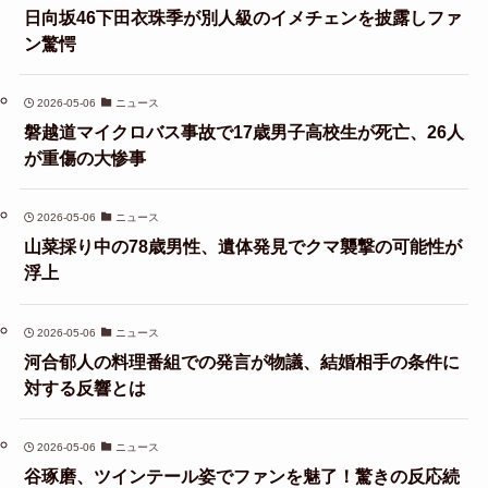
日向坂46下田衣珠季が別人級のイメチェンを披露しファ
ン驚愕
2026-05-06
ニュース
磐越道マイクロバス事故で17歳男子高校生が死亡、26人
が重傷の大惨事
2026-05-06
ニュース
山菜採り中の78歳男性、遺体発見でクマ襲撃の可能性が
浮上
2026-05-06
ニュース
河合郁人の料理番組での発言が物議、結婚相手の条件に
対する反響とは
2026-05-06
ニュース
谷琢磨、ツインテール姿でファンを魅了！驚きの反応続