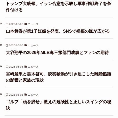
トランプ大統領、イラン合意を示唆し軍事作戦終了を条
件付ける
2026-05-06
ニュース
山本舞香が第1子妊娠を発表、SNSで祝福の嵐が広がる
2026-05-06
ニュース
大谷翔平の2026年MLB奪三振部門成績とファンの期待
2026-05-06
ニュース
宮崎麗果と黒木啓司、脱税騒動が引き起こした離婚協議
の影響と家族の現状
2026-05-06
ニュース
ゴルフ「頭を残せ」教えの危険性と正しいスイングの秘
訣