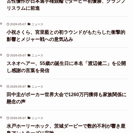
古性優作が日本選手権競輪でダービー初優勝、グランプ
リスラムに前進
2026-05-07
ニュース
小祝さくら、宮里藍との初ラウンドがもたらした衝撃的
影響とメジャー戦への意気込み
2026-05-07
ニュース
スネオヘアー、55歳の誕生日に本名「渡辺健二」を公開
し感謝の言葉を発信
2026-05-07
ニュース
田中圭がポーカー世界大会で1260万円獲得も家族関係に
懸念の声
2026-05-07
ニュース
水戸ホーリーホック、茨城ダービーで数的不利が響き鹿
島アントラーズに完敗