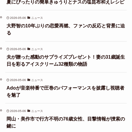
夏にぴったりの簡単きゅうりとナスの塩昆布和えレシピ
2026-05-06
ニュース
大野智の10年ぶりの恋愛再燃、ファンの反応と背景に迫
る
2026-05-06
ニュース
夫が贈った感動のサプライズプレゼント！妻の31歳誕生
日を彩るアイスクリーム32種類の物語
2026-05-06
ニュース
Adoが音楽特番で圧巻のパフォーマンスを披露し視聴者
を魅了
2026-05-06
ニュース
岡山・美作市で行方不明の76歳女性、目撃情報が捜索の
鍵に