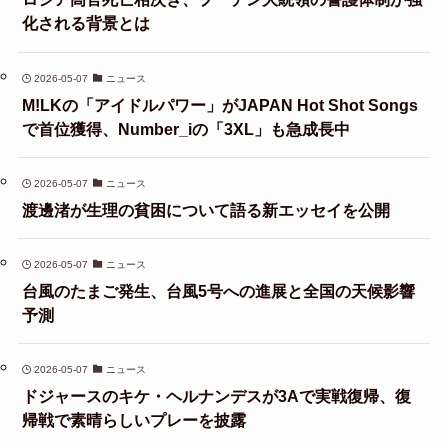
化される背景とは
2026-05-07
ニュース
M!LKの「アイドルパワー」がJAPAN Hot Shot Songs
で首位獲得、Number_iの「3XL」も急成長中
2026-05-07
ニュース
渡邊渚が生理の貧困について語る新エッセイを公開
2026-05-07
ニュース
台風のたまご発生、台風5号への進展と全国の天候影響
予測
2026-05-07
ニュース
ドジャースのキケ・ヘルナンデスが3Aで実戦復帰、復
帰戦で素晴らしいプレーを披露