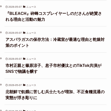
2026-05-07
ニュース
『BLEACH』砕蜂コスプレイヤーしのださんが絶賛さ
れる理由と活動の魅力
2026-05-07
ニュース
アスパラガスの保存方法：冷蔵室が最適な理由と乾燥対
策のポイント
2026-05-07
ニュース
市村正親と篠原涼子、息子市村優汰とのTikTok共演が
SNSで物議を醸す
2026-05-07
ニュース
北朝鮮で飢餓に苦しむ兵士たちが増加、不正食糧流通の
実態が浮き彫りに