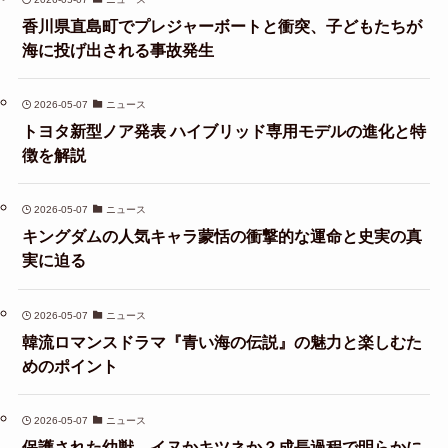
香川県直島町でプレジャーボートと衝突、子どもたちが
海に投げ出される事故発生
2026-05-07
ニュース
トヨタ新型ノア発表 ハイブリッド専用モデルの進化と特
徴を解説
2026-05-07
ニュース
キングダムの人気キャラ蒙恬の衝撃的な運命と史実の真
実に迫る
2026-05-07
ニュース
韓流ロマンスドラマ『青い海の伝説』の魅力と楽しむた
めのポイント
2026-05-07
ニュース
保護された幼獣、イヌかキツネか？成長過程で明らかに