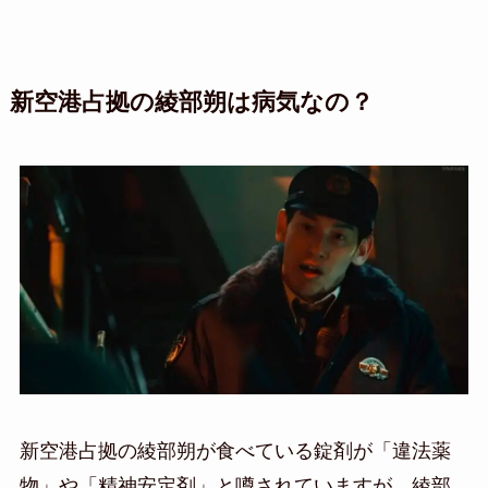
新空港占拠の綾部朔は病気なの？
新空港占拠の綾部朔が食べている錠剤が「違法薬
物」や「精神安定剤」と噂されていますが、綾部