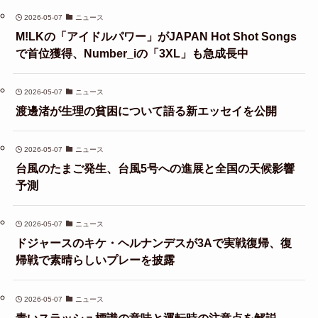
2026-05-07
ニュース
M!LKの「アイドルパワー」がJAPAN Hot Shot Songs
で首位獲得、Number_iの「3XL」も急成長中
2026-05-07
ニュース
渡邊渚が生理の貧困について語る新エッセイを公開
2026-05-07
ニュース
台風のたまご発生、台風5号への進展と全国の天候影響
予測
2026-05-07
ニュース
ドジャースのキケ・ヘルナンデスが3Aで実戦復帰、復
帰戦で素晴らしいプレーを披露
2026-05-07
ニュース
青いスラッシュ標識の意味と運転時の注意点を解説