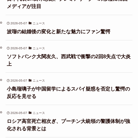
メディアが注目
2026-05-07
ニュース
波瑠の結婚後の変化と新たな魅力にファン驚愕
2026-05-07
ニュース
ソフトバンク大関友久、西武戦で衝撃の2回8失点で大炎
上
2026-05-07
ニュース
小島瑠璃子が中国留学によるスパイ疑惑を否定し驚愕の
反応を見せる
2026-05-07
ニュース
ロシア高官死亡相次ぎ、プーチン大統領の警護体制が強
化される背景とは