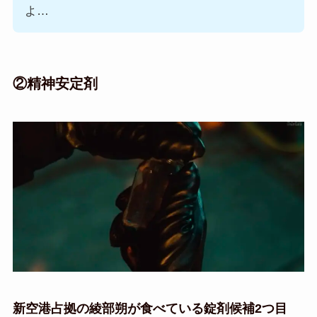
よ…
②精神安定剤
新空港占拠の綾部朔が食べている錠剤候補2つ目