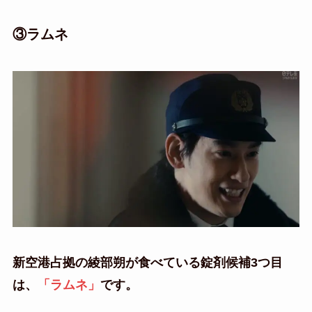
③ラムネ
新空港占拠の綾部朔が食べている錠剤候補3つ目
は、
「ラムネ」
です。