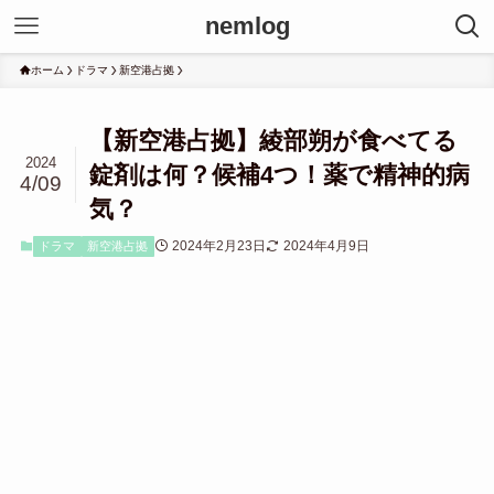
nemlog
ホーム
ドラマ
新空港占拠
【新空港占拠】綾部朔が食べてる
2024
錠剤は何？候補4つ！薬で精神的病
4/09
気？
2024年2月23日
2024年4月9日
ドラマ
新空港占拠