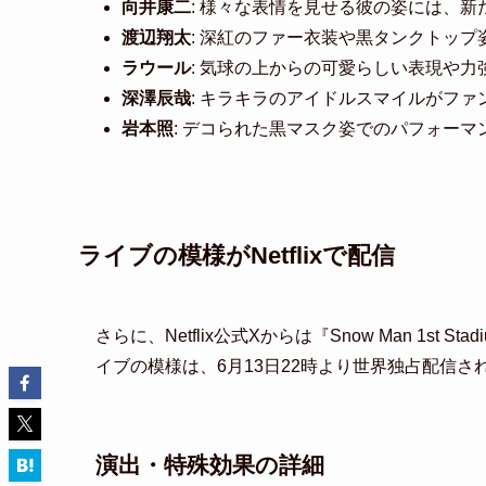
向井康二
: 様々な表情を見せる彼の姿には、
渡辺翔太
: 深紅のファー衣装や黒タンクトッ
ラウール
: 気球の上からの可愛らしい表現や
深澤辰哉
: キラキラのアイドルスマイルがファ
岩本照
: デコられた黒マスク姿でのパフォー
ライブの模様がNetflixで配信
さらに、Netflix公式Xからは『Snow Man 1st S
イブの模様は、6月13日22時より世界独占配信
演出・特殊効果の詳細