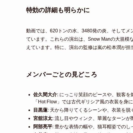
特効の詳細も明らかに
動画では、620トンの水、3480発の炎、そして
ています。これらの演出は、Snow Manの大
えています。特に、演出の監修は嵐の松本潤が担
メンバーごとの見どころ
佐久間大介
: にっこり笑顔のピースや、観客
「Hot Flow」では古代ギリシア風の衣装を
目黒蓮
: 天から降りてくるシーンや、衣装を
宮舘涼太
: 流し目やウィンク、華麗なターン
阿部亮平
: 豊かな表情の幅や、猫耳帽姿での