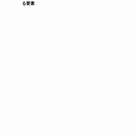
る要素
ラ