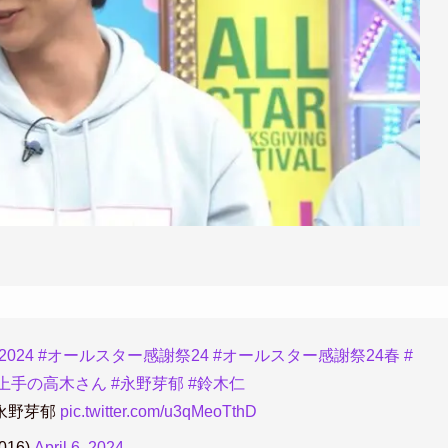
024
#オールスター感謝祭24
#オールスター感謝祭24春
#
上手の高木さん
#永野芽郁
#鈴木仁
永野芽郁
pic.twitter.com/u3qMeoTthD
016)
April 6, 2024