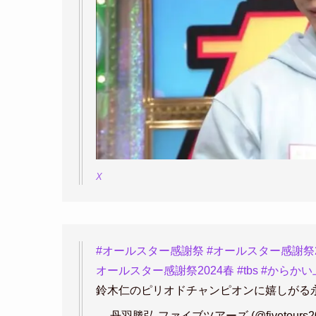
X
#オールスター感謝祭
#オールスター感謝祭2
オールスター感謝祭2024春
#tbs
#からかい
鈴木仁のピリオドチャンピオンに嬉しがる
— 丹羽勝弘 ファイブツアーズ (@fivetours2