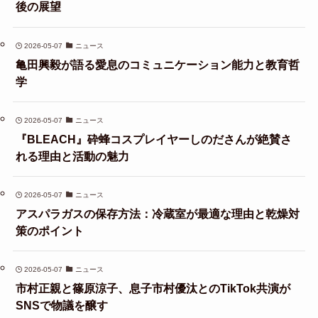
後の展望
2026-05-07
ニュース
亀田興毅が語る愛息のコミュニケーション能力と教育哲
学
2026-05-07
ニュース
『BLEACH』砕蜂コスプレイヤーしのださんが絶賛さ
れる理由と活動の魅力
2026-05-07
ニュース
アスパラガスの保存方法：冷蔵室が最適な理由と乾燥対
策のポイント
2026-05-07
ニュース
市村正親と篠原涼子、息子市村優汰とのTikTok共演が
SNSで物議を醸す