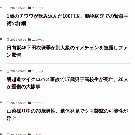
2026-05-06
ニュース
1歳のチワワが飲み込んだ100円玉、動物病院での緊急手
術の詳細
2026-05-06
ニュース
日向坂46下田衣珠季が別人級のイメチェンを披露しファ
ン驚愕
2026-05-06
ニュース
磐越道マイクロバス事故で17歳男子高校生が死亡、26人
が重傷の大惨事
2026-05-06
ニュース
山菜採り中の78歳男性、遺体発見でクマ襲撃の可能性が
浮上
2026-05-06
ニュース