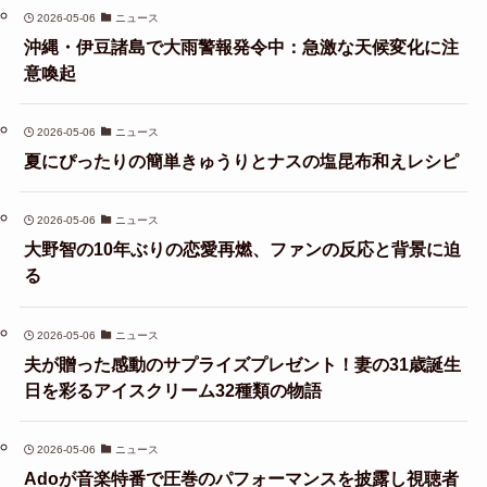
2026-05-06
ニュース
沖縄・伊豆諸島で大雨警報発令中：急激な天候変化に注
意喚起
2026-05-06
ニュース
夏にぴったりの簡単きゅうりとナスの塩昆布和えレシピ
2026-05-06
ニュース
大野智の10年ぶりの恋愛再燃、ファンの反応と背景に迫
る
2026-05-06
ニュース
夫が贈った感動のサプライズプレゼント！妻の31歳誕生
日を彩るアイスクリーム32種類の物語
2026-05-06
ニュース
Adoが音楽特番で圧巻のパフォーマンスを披露し視聴者