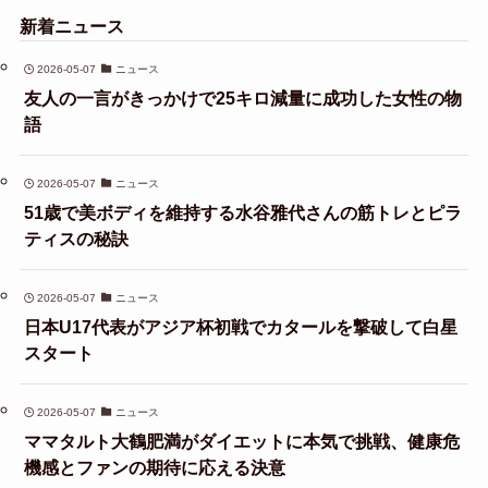
新着ニュース
2026-05-07
ニュース
友人の一言がきっかけで25キロ減量に成功した女性の物
語
2026-05-07
ニュース
51歳で美ボディを維持する水谷雅代さんの筋トレとピラ
ティスの秘訣
2026-05-07
ニュース
日本U17代表がアジア杯初戦でカタールを撃破して白星
スタート
2026-05-07
ニュース
ママタルト大鶴肥満がダイエットに本気で挑戦、健康危
機感とファンの期待に応える決意