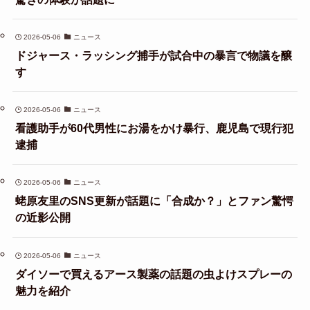
2026-05-06
ニュース
ドジャース・ラッシング捕手が試合中の暴言で物議を醸
す
2026-05-06
ニュース
看護助手が60代男性にお湯をかけ暴行、鹿児島で現行犯
逮捕
2026-05-06
ニュース
蛯原友里のSNS更新が話題に「合成か？」とファン驚愕
の近影公開
2026-05-06
ニュース
ダイソーで買えるアース製薬の話題の虫よけスプレーの
魅力を紹介