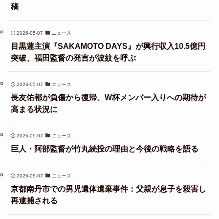
稿
2026-05-07
ニュース
目黒蓮主演『SAKAMOTO DAYS』が興行収入10.5億円
突破、福田監督の発言が波紋を呼ぶ
2026-05-07
ニュース
長友佑都が負傷から復帰、W杯メンバー入りへの期待が
高まる状況に
2026-05-07
ニュース
巨人・阿部監督が竹丸続投の理由と今後の戦略を語る
2026-05-07
ニュース
京都南丹市での男児遺体遺棄事件：父親が息子を殺害し
再逮捕される