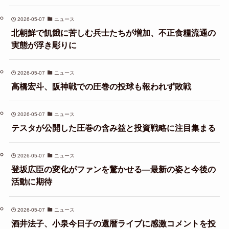
2026-05-07
ニュース
北朝鮮で飢餓に苦しむ兵士たちが増加、不正食糧流通の
実態が浮き彫りに
2026-05-07
ニュース
高橋宏斗、阪神戦での圧巻の投球も報われず敗戦
2026-05-07
ニュース
テスタが公開した圧巻の含み益と投資戦略に注目集まる
2026-05-07
ニュース
登坂広臣の変化がファンを驚かせる—最新の姿と今後の
活動に期待
2026-05-07
ニュース
酒井法子、小泉今日子の還暦ライブに感激コメントを投