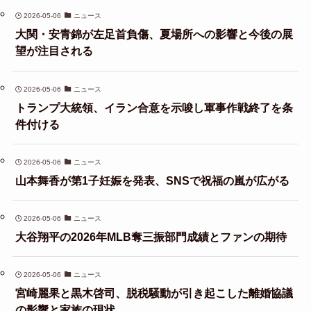
2026-05-06
ニュース
大関・安青錦が左足首負傷、夏場所への影響と今後の展
望が注目される
2026-05-06
ニュース
トランプ大統領、イラン合意を示唆し軍事作戦終了を条
件付ける
2026-05-06
ニュース
山本舞香が第1子妊娠を発表、SNSで祝福の嵐が広がる
2026-05-06
ニュース
大谷翔平の2026年MLB奪三振部門成績とファンの期待
2026-05-06
ニュース
宮崎麗果と黒木啓司、脱税騒動が引き起こした離婚協議
の影響と家族の現状