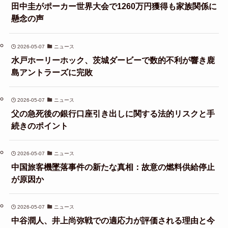
田中圭がポーカー世界大会で1260万円獲得も家族関係に
懸念の声
2026-05-07
ニュース
水戸ホーリーホック、茨城ダービーで数的不利が響き鹿
島アントラーズに完敗
2026-05-07
ニュース
父の急死後の銀行口座引き出しに関する法的リスクと手
続きのポイント
2026-05-07
ニュース
中国旅客機墜落事件の新たな真相：故意の燃料供給停止
が原因か
2026-05-07
ニュース
中谷潤人、井上尚弥戦での適応力が評価される理由と今