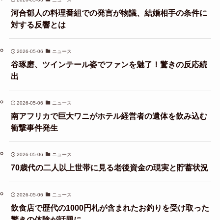
河合郁人の料理番組での発言が物議、結婚相手の条件に
対する反響とは
2026-05-06
ニュース
谷琢磨、ツインテール姿でファンを魅了！驚きの反応続
出
2026-05-06
ニュース
南アフリカで巨大ワニがホテル経営者の遺体を飲み込む
衝撃事件発生
2026-05-06
ニュース
70歳代の二人以上世帯に見る老後資金の現実と貯蓄状況
2026-05-06
ニュース
飲食店で歴代の1000円札が含まれたお釣りを受け取った
驚きの体験が話題に