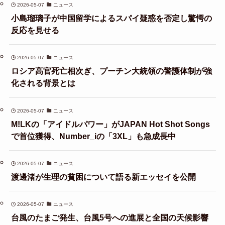
2026-05-07
ニュース
小島瑠璃子が中国留学によるスパイ疑惑を否定し驚愕の
反応を見せる
2026-05-07
ニュース
ロシア高官死亡相次ぎ、プーチン大統領の警護体制が強
化される背景とは
2026-05-07
ニュース
M!LKの「アイドルパワー」がJAPAN Hot Shot Songs
で首位獲得、Number_iの「3XL」も急成長中
2026-05-07
ニュース
渡邊渚が生理の貧困について語る新エッセイを公開
2026-05-07
ニュース
台風のたまご発生、台風5号への進展と全国の天候影響