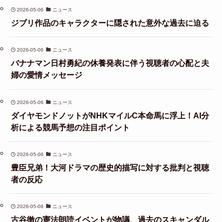
2026-05-06
ニュース
ジブリ作品のキャラクターに隠された意外な過去に迫る
2026-05-06
ニュース
バナナマン日村勇紀の休養発表に伴う視聴者の心配と夫
婦の愛情メッセージ
2026-05-06
ニュース
ダイヤモンドノットがNHKマイルC本命馬に浮上！AI分
析による競馬予想の注目ポイント
2026-05-06
ニュース
豊臣兄弟！大河ドラマの歴史的描写に対する批判と視聴
者の反応
2026-05-06
ニュース
古谷徹の憲法朗読イベントが物議、過去のスキャンダル