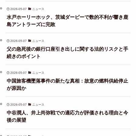
2026-05-07
ニュース
水戸ホーリーホック、茨城ダービーで数的不利が響き鹿
島アントラーズに完敗
2026-05-07
ニュース
父の急死後の銀行口座引き出しに関する法的リスクと手
続きのポイント
2026-05-07
ニュース
中国旅客機墜落事件の新たな真相：故意の燃料供給停止
が原因か
2026-05-07
ニュース
中谷潤人、井上尚弥戦での適応力が評価される理由と今
後の展望