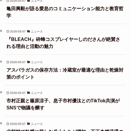
2026-05-07
ニュース
亀田興毅が語る愛息のコミュニケーション能力と教育哲
学
2026-05-07
ニュース
『BLEACH』砕蜂コスプレイヤーしのださんが絶賛さ
れる理由と活動の魅力
2026-05-07
ニュース
アスパラガスの保存方法：冷蔵室が最適な理由と乾燥対
策のポイント
2026-05-07
ニュース
市村正親と篠原涼子、息子市村優汰とのTikTok共演が
SNSで物議を醸す
2026-05-07
ニュース