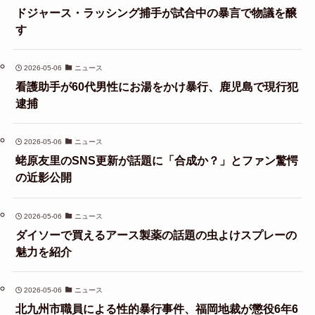
ドジャース・ラッシング捕手が試合中の暴言で物議を醸
す
2026-05-06
ニュース
看護助手が60代男性にお湯をかけ暴行、鹿児島で現行犯
逮捕
2026-05-06
ニュース
蛯原友里のSNS更新が話題に「合成か？」とファン驚愕
の近影公開
2026-05-06
ニュース
ダイソーで買えるアース製薬の話題の虫よけスプレーの
魅力を紹介
2026-05-06
ニュース
北九州市職員による性的暴行事件、福岡地裁が懲役6年6