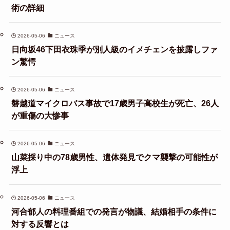
術の詳細
2026-05-06
ニュース
日向坂46下田衣珠季が別人級のイメチェンを披露しファ
ン驚愕
2026-05-06
ニュース
磐越道マイクロバス事故で17歳男子高校生が死亡、26人
が重傷の大惨事
2026-05-06
ニュース
山菜採り中の78歳男性、遺体発見でクマ襲撃の可能性が
浮上
2026-05-06
ニュース
河合郁人の料理番組での発言が物議、結婚相手の条件に
対する反響とは