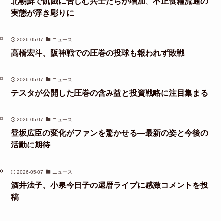
北朝鮮で飢餓に苦しむ兵士たちが増加、不正食糧流通の
実態が浮き彫りに
2026-05-07
ニュース
高橋宏斗、阪神戦での圧巻の投球も報われず敗戦
2026-05-07
ニュース
テスタが公開した圧巻の含み益と投資戦略に注目集まる
2026-05-07
ニュース
登坂広臣の変化がファンを驚かせる—最新の姿と今後の
活動に期待
2026-05-07
ニュース
酒井法子、小泉今日子の還暦ライブに感激コメントを投
稿