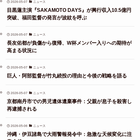
2026-05-07
ニュース
目黒蓮主演『SAKAMOTO DAYS』が興行収入10.5億円
突破、福田監督の発言が波紋を呼ぶ
2026-05-07
ニュース
長友佑都が負傷から復帰、W杯メンバー入りへの期待が
高まる状況に
2026-05-07
ニュース
巨人・阿部監督が竹丸続投の理由と今後の戦略を語る
2026-05-07
ニュース
京都南丹市での男児遺体遺棄事件：父親が息子を殺害し
再逮捕される
2026-05-06
ニュース
沖縄・伊豆諸島で大雨警報発令中：急激な天候変化に注