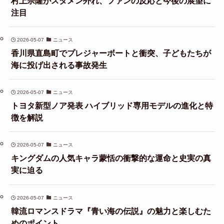
村上宗隆がスタメン外れ、ファンの反応と今後の展望に
注目
2026-05-07
ニュース
香川県直島町でプレジャーボートと衝突、子どもたちが
海に投げ出される事故発生
2026-05-07
ニュース
トヨタ新型ノア発表 ハイブリッド専用モデルの進化と特
徴を解説
2026-05-07
ニュース
キングダムの人気キャラ蒙恬の衝撃的な運命と史実の真
実に迫る
2026-05-07
ニュース
韓流ロマンスドラマ『青い海の伝説』の魅力と楽しむた
めのポイント