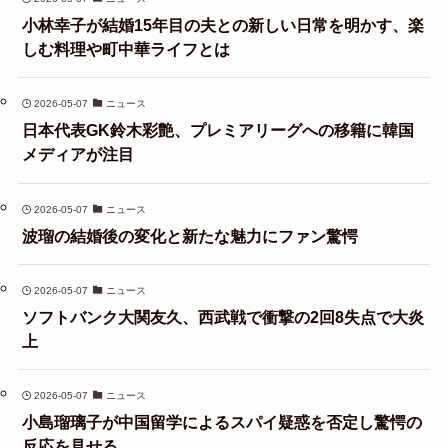
小林幸子が結婚15年目の夫との新しい日常を明かす、楽
しむ料理や町中華ライフとは
2026-05-07
ニュース
日本代表GK鈴木彩艶、プレミアリーグへの移籍に韓国
メディアが注目
2026-05-07
ニュース
波瑠の結婚後の変化と新たな魅力にファン驚愕
2026-05-07
ニュース
ソフトバンク大関友久、西武戦で衝撃の2回8失点で大炎
上
2026-05-07
ニュース
小島瑠璃子が中国留学によるスパイ疑惑を否定し驚愕の
反応を見せる