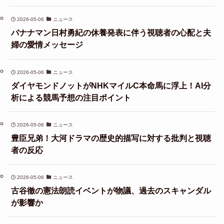
2026-05-06
ニュース
バナナマン日村勇紀の休養発表に伴う視聴者の心配と夫
婦の愛情メッセージ
2026-05-06
ニュース
ダイヤモンドノットがNHKマイルC本命馬に浮上！AI分
析による競馬予想の注目ポイント
2026-05-06
ニュース
豊臣兄弟！大河ドラマの歴史的描写に対する批判と視聴
者の反応
2026-05-06
ニュース
古谷徹の憲法朗読イベントが物議、過去のスキャンダル
が影響か