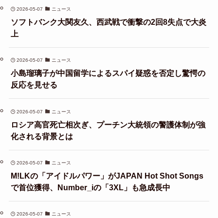
2026-05-07
ニュース
ソフトバンク大関友久、西武戦で衝撃の2回8失点で大炎
上
2026-05-07
ニュース
小島瑠璃子が中国留学によるスパイ疑惑を否定し驚愕の
反応を見せる
2026-05-07
ニュース
ロシア高官死亡相次ぎ、プーチン大統領の警護体制が強
化される背景とは
2026-05-07
ニュース
M!LKの「アイドルパワー」がJAPAN Hot Shot Songs
で首位獲得、Number_iの「3XL」も急成長中
2026-05-07
ニュース