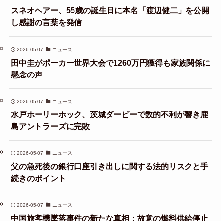
スネオヘアー、55歳の誕生日に本名「渡辺健二」を公開
し感謝の言葉を発信
2026-05-07
ニュース
田中圭がポーカー世界大会で1260万円獲得も家族関係に
懸念の声
2026-05-07
ニュース
水戸ホーリーホック、茨城ダービーで数的不利が響き鹿
島アントラーズに完敗
2026-05-07
ニュース
父の急死後の銀行口座引き出しに関する法的リスクと手
続きのポイント
2026-05-07
ニュース
中国旅客機墜落事件の新たな真相：故意の燃料供給停止