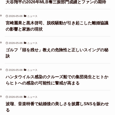
大谷翔平の2026年MLB奪三振部門成績とファンの期待
2026-05-06
ニュース
宮崎麗果と黒木啓司、脱税騒動が引き起こした離婚協議
の影響と家族の現状
2026-05-06
ニュース
ゴルフ「頭を残せ」教えの危険性と正しいスイングの秘
訣
2026-05-06
ニュース
ハンタウイルス感染のクルーズ船での集団発生とヒトか
らヒトへの感染の可能性に警戒が高まる
2026-05-06
ニュース
波瑠、音楽特番で結婚後の美しさを披露しSNSを賑わせ
る