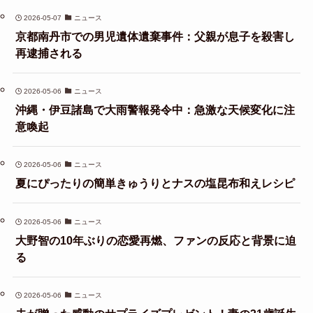
2026-05-07
ニュース
京都南丹市での男児遺体遺棄事件：父親が息子を殺害し
再逮捕される
2026-05-06
ニュース
沖縄・伊豆諸島で大雨警報発令中：急激な天候変化に注
意喚起
2026-05-06
ニュース
夏にぴったりの簡単きゅうりとナスの塩昆布和えレシピ
2026-05-06
ニュース
大野智の10年ぶりの恋愛再燃、ファンの反応と背景に迫
る
2026-05-06
ニュース