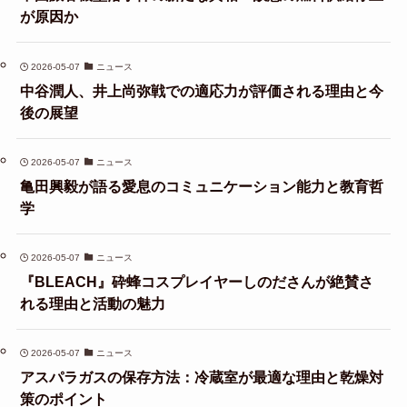
が原因か
2026-05-07
ニュース
中谷潤人、井上尚弥戦での適応力が評価される理由と今
後の展望
2026-05-07
ニュース
亀田興毅が語る愛息のコミュニケーション能力と教育哲
学
2026-05-07
ニュース
『BLEACH』砕蜂コスプレイヤーしのださんが絶賛さ
れる理由と活動の魅力
2026-05-07
ニュース
アスパラガスの保存方法：冷蔵室が最適な理由と乾燥対
策のポイント