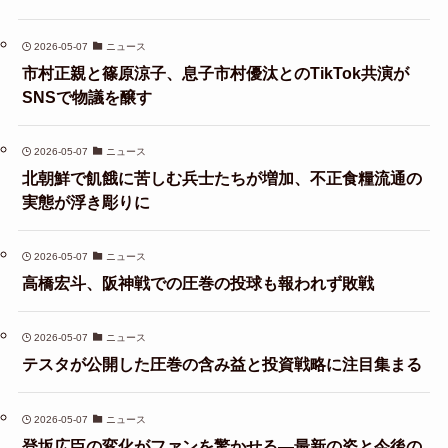
2026-05-07
ニュース
市村正親と篠原涼子、息子市村優汰とのTikTok共演が
SNSで物議を醸す
2026-05-07
ニュース
北朝鮮で飢餓に苦しむ兵士たちが増加、不正食糧流通の
実態が浮き彫りに
2026-05-07
ニュース
高橋宏斗、阪神戦での圧巻の投球も報われず敗戦
2026-05-07
ニュース
テスタが公開した圧巻の含み益と投資戦略に注目集まる
2026-05-07
ニュース
登坂広臣の変化がファンを驚かせる—最新の姿と今後の