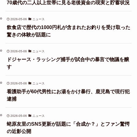
70歳代の二人以上世帯に見る老後資金の現実と貯蓄状況
2026-05-06
ニュース
飲食店で歴代の1000円札が含まれたお釣りを受け取った
驚きの体験が話題に
2026-05-06
ニュース
ドジャース・ラッシング捕手が試合中の暴言で物議を醸
す
2026-05-06
ニュース
看護助手が60代男性にお湯をかけ暴行、鹿児島で現行犯
逮捕
2026-05-06
ニュース
蛯原友里のSNS更新が話題に「合成か？」とファン驚愕
の近影公開