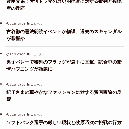
豊臣兄弟！大河ドラマの歴史的描写に対する批判と視聴
者の反応
2026-05-06
ニュース
古谷徹の憲法朗読イベントが物議、過去のスキャンダル
が影響か
2026-05-06
ニュース
男子バレーで審判のフラッグが選手に直撃、試合中の驚
愕ハプニングが話題に
2026-05-06
ニュース
紀子さまの華やかなファッションに対する賛否両論の反
響
2026-05-06
ニュース
ソフトバンク選手の厳しい現状と牧原巧汰の挑戦の行方