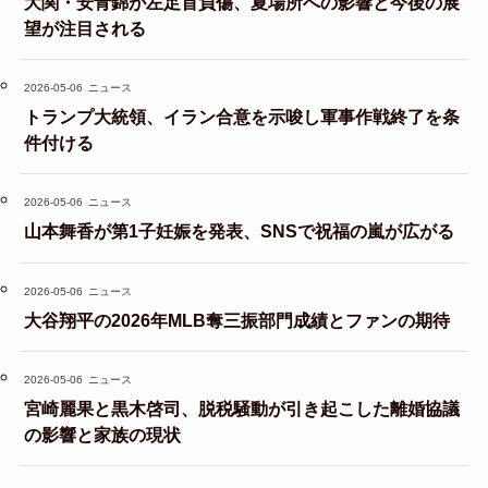
大関・安青錦が左足首負傷、夏場所への影響と今後の展
望が注目される
2026-05-06
ニュース
トランプ大統領、イラン合意を示唆し軍事作戦終了を条
件付ける
2026-05-06
ニュース
山本舞香が第1子妊娠を発表、SNSで祝福の嵐が広がる
2026-05-06
ニュース
大谷翔平の2026年MLB奪三振部門成績とファンの期待
2026-05-06
ニュース
宮崎麗果と黒木啓司、脱税騒動が引き起こした離婚協議
の影響と家族の現状