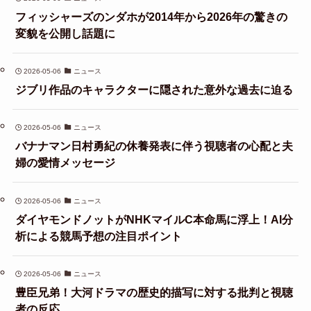
フィッシャーズのンダホが2014年から2026年の驚きの
変貌を公開し話題に
2026-05-06
ニュース
ジブリ作品のキャラクターに隠された意外な過去に迫る
2026-05-06
ニュース
バナナマン日村勇紀の休養発表に伴う視聴者の心配と夫
婦の愛情メッセージ
2026-05-06
ニュース
ダイヤモンドノットがNHKマイルC本命馬に浮上！AI分
析による競馬予想の注目ポイント
2026-05-06
ニュース
豊臣兄弟！大河ドラマの歴史的描写に対する批判と視聴
者の反応