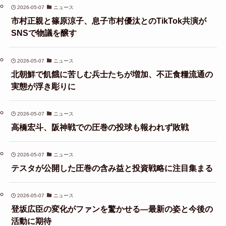
2026-05-07
ニュース
市村正親と篠原涼子、息子市村優汰とのTikTok共演が
SNSで物議を醸す
2026-05-07
ニュース
北朝鮮で飢餓に苦しむ兵士たちが増加、不正食糧流通の
実態が浮き彫りに
2026-05-07
ニュース
高橋宏斗、阪神戦での圧巻の投球も報われず敗戦
2026-05-07
ニュース
テスタが公開した圧巻の含み益と投資戦略に注目集まる
2026-05-07
ニュース
登坂広臣の変化がファンを驚かせる—最新の姿と今後の
活動に期待