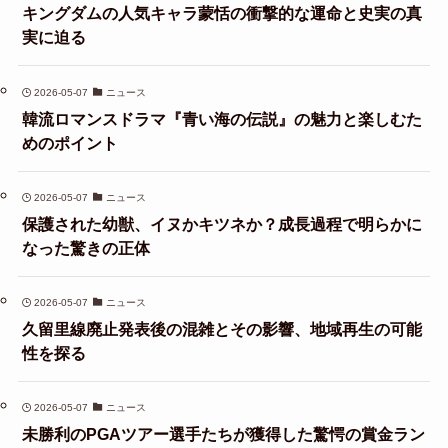
キングダムの人気キャラ蒙恬の衝撃的な運命と史実の真
実に迫る
2026-05-07
ニュース
韓流ロマンスドラマ『青い海の伝説』の魅力と楽しむた
めのポイント
2026-05-07
ニュース
保護された幼獣、イヌかキツネか？成長過程で明らかに
なった驚きの正体
2026-05-07
ニュース
久留里線廃止発表後の混雑とその影響、地域再生の可能
性を探る
2026-05-07
ニュース
未勝利のPGAツアー選手たちが獲得した驚愕の賞金ラン