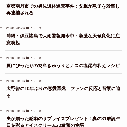
京都南丹市での男児遺体遺棄事件：父親が息子を殺害し
再逮捕される
2026-05-06
ニュース
沖縄・伊豆諸島で大雨警報発令中：急激な天候変化に注
意喚起
2026-05-06
ニュース
夏にぴったりの簡単きゅうりとナスの塩昆布和えレシピ
2026-05-06
ニュース
大野智の10年ぶりの恋愛再燃、ファンの反応と背景に迫
る
2026-05-06
ニュース
夫が贈った感動のサプライズプレゼント！妻の31歳誕生
日を彩るアイスクリーム32種類の物語