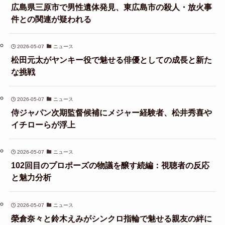
広島県三原市で男性遺体発見、東広島市の殺人・放火事
件との関連が疑われる
2026-05-07
ニュース
松田元太がヤンキー役で魅せる俳優としての成長と新た
な挑戦
2026-05-07
ニュース
侍ジャパン次期監督候補にメジャー経験者、松井秀喜や
イチローらが浮上
2026-05-07
ニュース
102回目のプロポーズの物議を醸す続編：視聴者の反応
と魅力分析
2026-05-07
ニュース
榮倉奈々と鈴木えみがシンクロ指輪で魅せる親友の絆に