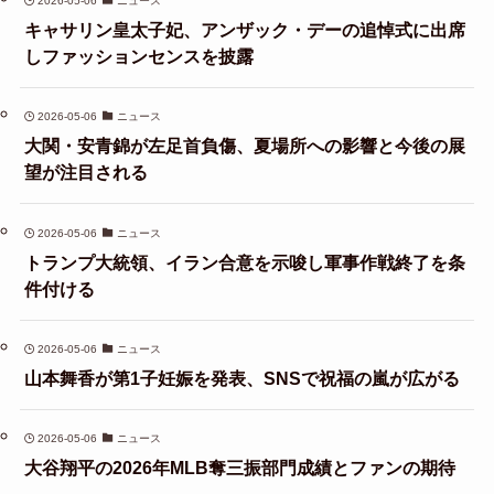
2026-05-06
ニュース
キャサリン皇太子妃、アンザック・デーの追悼式に出席
しファッションセンスを披露
2026-05-06
ニュース
大関・安青錦が左足首負傷、夏場所への影響と今後の展
望が注目される
2026-05-06
ニュース
トランプ大統領、イラン合意を示唆し軍事作戦終了を条
件付ける
2026-05-06
ニュース
山本舞香が第1子妊娠を発表、SNSで祝福の嵐が広がる
2026-05-06
ニュース
大谷翔平の2026年MLB奪三振部門成績とファンの期待