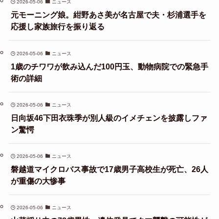
2026-05-06
ニュース
元モーニング娘。紺野あさ美が名古屋で夫・杉浦選手を
応援し家族旅行を振り返る
2026-05-06
ニュース
1歳のチワワが飲み込んだ100円玉、動物病院での緊急手
術の詳細
2026-05-06
ニュース
日向坂46下田衣珠季が別人級のイメチェンを披露しファ
ン驚愕
2026-05-06
ニュース
磐越道マイクロバス事故で17歳男子高校生が死亡、26人
が重傷の大惨事
2026-05-06
ニュース