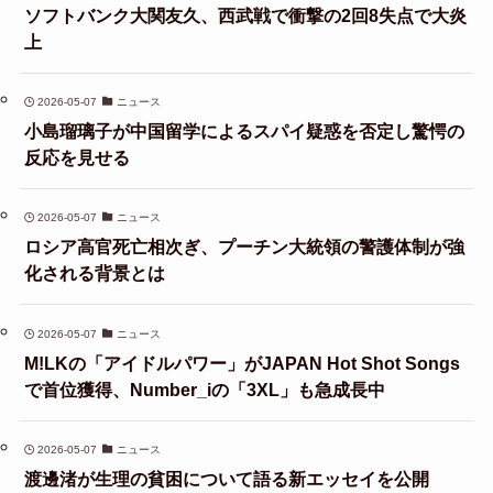
ソフトバンク大関友久、西武戦で衝撃の2回8失点で大炎
上
2026-05-07
ニュース
小島瑠璃子が中国留学によるスパイ疑惑を否定し驚愕の
反応を見せる
2026-05-07
ニュース
ロシア高官死亡相次ぎ、プーチン大統領の警護体制が強
化される背景とは
2026-05-07
ニュース
M!LKの「アイドルパワー」がJAPAN Hot Shot Songs
で首位獲得、Number_iの「3XL」も急成長中
2026-05-07
ニュース
渡邊渚が生理の貧困について語る新エッセイを公開