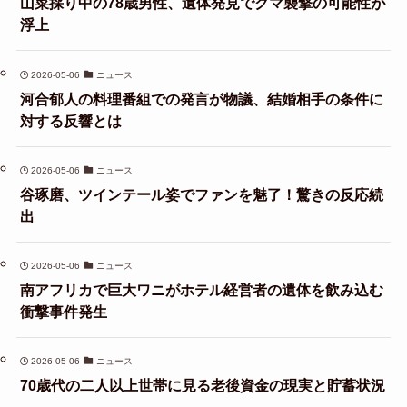
山菜採り中の78歳男性、遺体発見でクマ襲撃の可能性が
浮上
2026-05-06
ニュース
河合郁人の料理番組での発言が物議、結婚相手の条件に
対する反響とは
2026-05-06
ニュース
谷琢磨、ツインテール姿でファンを魅了！驚きの反応続
出
2026-05-06
ニュース
南アフリカで巨大ワニがホテル経営者の遺体を飲み込む
衝撃事件発生
2026-05-06
ニュース
70歳代の二人以上世帯に見る老後資金の現実と貯蓄状況