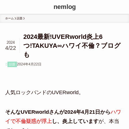
nemlog
ホーム
話題
2024最新!UVERworld炎上6
2024
つ!TAKUYA∞ハワイ不倫？ブログ
4/22
も
2024年4月22日
話題
人気ロックバンドのUVERworld。
そんなUVERworldさんが2024年4月21日から
ハワ
イで不倫疑惑が浮上
し、炎上しています
が、本当