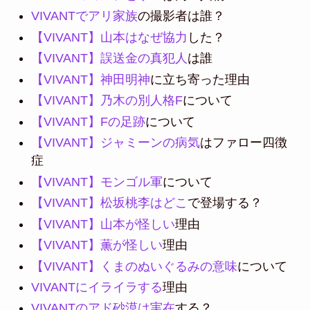
VIVANTでアリ家族
の撮影者は誰？
【VIVANT】山本はなぜ協力
した？
【VIVANT】誤送金の真犯人
は誰
【VIVANT】神田明神
に立ち寄った理由
【VIVANT】乃木の別人格F
について
【VIVANT】Fの足跡
について
【VIVANT】ジャミーンの病気
はファロー四徴
症
【VIVANT】モンゴル軍
について
【VIVANT】松坂桃李はどこ
で登場する？
【VIVANT】山本が怪しい
理由
【VIVANT】薫が怪しい
理由
【VIVANT】くまのぬいぐるみの意味
について
VIVANTにイライラする
理由
VIVANTのアド砂漠は実在
する？