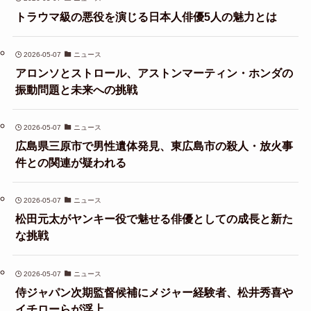
トラウマ級の悪役を演じる日本人俳優5人の魅力とは
2026-05-07
ニュース
アロンソとストロール、アストンマーティン・ホンダの
振動問題と未来への挑戦
2026-05-07
ニュース
広島県三原市で男性遺体発見、東広島市の殺人・放火事
件との関連が疑われる
2026-05-07
ニュース
松田元太がヤンキー役で魅せる俳優としての成長と新た
な挑戦
2026-05-07
ニュース
侍ジャパン次期監督候補にメジャー経験者、松井秀喜や
イチローらが浮上