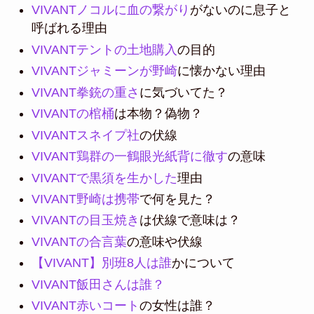
VIVANTノコルに血の繋がり
がないのに息子と
呼ばれる理由
VIVANTテントの土地購入
の目的
VIVANTジャミーンが野崎
に懐かない理由
VIVANT拳銃の重さ
に気づいてた？
VIVANTの棺桶
は本物？偽物？
VIVANTスネイプ社
の伏線
VIVANT鶏群の一鶴眼光紙背に徹す
の意味
VIVANTで黒須を生かした
理由
VIVANT野崎は携帯
で何を見た？
VIVANTの目玉焼き
は伏線で意味は？
VIVANTの合言葉
の意味や伏線
【VIVANT】別班8人は誰
かについて
VIVANT飯田さんは誰？
VIVANT赤いコート
の女性は誰？