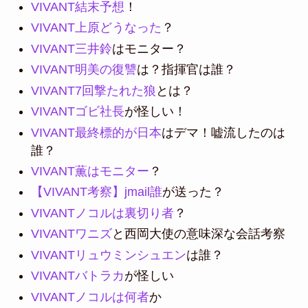
VIVANT結末予想
！
VIVANT上原どうなった
？
VIVANT三井鈴
はモニター？
VIVANT明美の復讐
は？指揮官は誰？
VIVANT7回撃たれた狼
とは？
VIVANTゴビ社長
が怪しい！
VIVANT最終標的が日本
はデマ！嘘流したのは
誰？
VIVANT薫はモニター
？
【VIVANT考察】jmail誰
が送った？
VIVANTノコルは裏切り者
？
VIVANTワニズ
と西岡大使の意味深な会話考察
VIVANTリュウミンシュエン
は誰？
VIVANTバトラカ
が怪しい
VIVANTノコルは何者
か