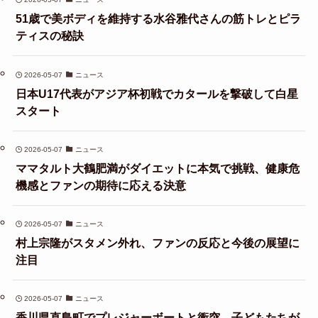
51歳で美ボディを維持する水谷雅代さんの筋トレとピラ
ティスの秘訣
2026-05-07
ニュース
日本U17代表がアジア杯初戦でカタールを撃破して白星
スタート
2026-05-07
ニュース
ママタルト大鶴肥満がダイエットに本気で挑戦、健康危
機感とファンの期待に応える決意
2026-05-07
ニュース
村上宗隆がスタメン外れ、ファンの反応と今後の展望に
注目
2026-05-07
ニュース
香川県直島町でプレジャーボートと衝突、子どもたちが