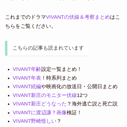
これまでのドラマ
VIVANTの伏線＆考察まとめ
はこ
ちらをご覧ください。
こちらの記事も読まれています
VIVANT年齢
設定一覧まとめ！
VIVANT年表
！時系列まとめ
VIVANT続編
や映画化の放送日・公開日まとめ
VIVANT新庄のモニター伏線
12つ
VIVANT新庄どうなった
？海外逃亡説と死亡説
VIVANTに渡辺謙？画像
検証！
VIVANT野崎怪しい
？