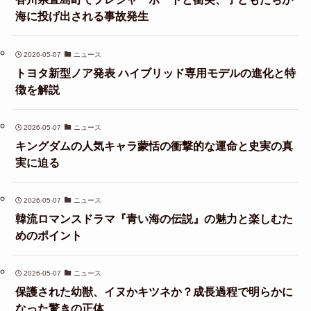
海に投げ出される事故発生
2026-05-07
ニュース
トヨタ新型ノア発表 ハイブリッド専用モデルの進化と特
徴を解説
2026-05-07
ニュース
キングダムの人気キャラ蒙恬の衝撃的な運命と史実の真
実に迫る
2026-05-07
ニュース
韓流ロマンスドラマ『青い海の伝説』の魅力と楽しむた
めのポイント
2026-05-07
ニュース
保護された幼獣、イヌかキツネか？成長過程で明らかに
なった驚きの正体