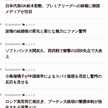
日本代表GK鈴木彩艶、プレミアリーグへの移籍に韓国
メディアが注目
2026-05-07
ニュース
波瑠の結婚後の変化と新たな魅力にファン驚愕
2026-05-07
ニュース
ソフトバンク大関友久、西武戦で衝撃の2回8失点で大炎
上
2026-05-07
ニュース
小島瑠璃子が中国留学によるスパイ疑惑を否定し驚愕の
反応を見せる
2026-05-07
ニュース
ロシア高官死亡相次ぎ、プーチン大統領の警護体制が強
化される背景とは