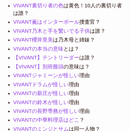
VIVANT裏切り者の色
は黄色！10人の裏切り者
は誰？
VIVANT薫はインターポール
捜査官？
VIVANT乃木と手を繋いでる子供
は誰？
VIVANT櫻井里美
は乃木母と姉妹？
VIVANTの本当の意味
とは？
【VIVANT】テントリーダー
は誰？
【VIVANT】別班饅頭
の意味は？
VIVANTジャミーンが怪しい
理由
VIVANTドラムが怪しい
理由
VIVANTの新庄が怪しい
理由
VIVANTの鈴木が怪しい
理由
VIVANTの長野専務が怪しい
理由
VIVANTの中華料理店はどこ
？
VIVANTのミンジとサム
は同一人物？