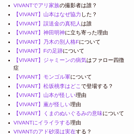
VIVANTでアリ家族
の撮影者は誰？
【VIVANT】山本はなぜ協力
した？
【VIVANT】誤送金の真犯人
は誰
【VIVANT】神田明神
に立ち寄った理由
【VIVANT】乃木の別人格F
について
【VIVANT】Fの足跡
について
【VIVANT】ジャミーンの病気
はファロー四徴
症
【VIVANT】モンゴル軍
について
【VIVANT】松坂桃李はどこ
で登場する？
【VIVANT】山本が怪しい
理由
【VIVANT】薫が怪しい
理由
【VIVANT】くまのぬいぐるみの意味
について
VIVANTにイライラする
理由
VIVANTのアド砂漠は実在
する？