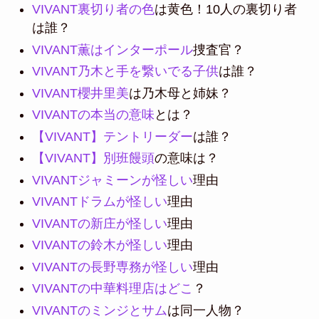
VIVANT裏切り者の色
は黄色！10人の裏切り者
は誰？
VIVANT薫はインターポール
捜査官？
VIVANT乃木と手を繋いでる子供
は誰？
VIVANT櫻井里美
は乃木母と姉妹？
VIVANTの本当の意味
とは？
【VIVANT】テントリーダー
は誰？
【VIVANT】別班饅頭
の意味は？
VIVANTジャミーンが怪しい
理由
VIVANTドラムが怪しい
理由
VIVANTの新庄が怪しい
理由
VIVANTの鈴木が怪しい
理由
VIVANTの長野専務が怪しい
理由
VIVANTの中華料理店はどこ
？
VIVANTのミンジとサム
は同一人物？