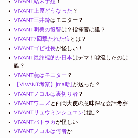
VIVANT結末予想
！
VIVANT上原どうなった
？
VIVANT三井鈴
はモニター？
VIVANT明美の復讐
は？指揮官は誰？
VIVANT7回撃たれた狼
とは？
VIVANTゴビ社長
が怪しい！
VIVANT最終標的が日本
はデマ！嘘流したのは
誰？
VIVANT薫はモニター
？
【VIVANT考察】jmail誰
が送った？
VIVANTノコルは裏切り者
？
VIVANTワニズ
と西岡大使の意味深な会話考察
VIVANTリュウミンシュエン
は誰？
VIVANTバトラカ
が怪しい
VIVANTノコルは何者
か