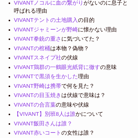
VIVANTノコルに血の繋がり
がないのに息子と
呼ばれる理由
VIVANTテントの土地購入
の目的
VIVANTジャミーンが野崎
に懐かない理由
VIVANT拳銃の重さ
に気づいてた？
VIVANTの棺桶
は本物？偽物？
VIVANTスネイプ社
の伏線
VIVANT鶏群の一鶴眼光紙背に徹す
の意味
VIVANTで黒須を生かした
理由
VIVANT野崎は携帯
で何を見た？
VIVANTの目玉焼き
は伏線で意味は？
VIVANTの合言葉
の意味や伏線
【VIVANT】別班8人は誰
かについて
VIVANT飯田さんは誰？
VIVANT赤いコート
の女性は誰？