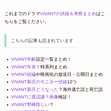
これまでのドラマ
VIVANTの伏線＆考察まとめ
はこ
ちらをご覧ください。
こちらの記事も読まれています
VIVANT年齢
設定一覧まとめ！
VIVANT年表
！時系列まとめ
VIVANT続編
や映画化の放送日・公開日まとめ
VIVANT新庄のモニター伏線
12つ
VIVANT新庄どうなった
？海外逃亡説と死亡説
VIVANTに渡辺謙？画像
検証！
VIVANT野崎怪しい
？