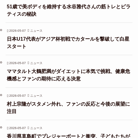
51歳で美ボディを維持する水谷雅代さんの筋トレとピラ
ティスの秘訣
2026-05-07
ニュース
日本U17代表がアジア杯初戦でカタールを撃破して白星
スタート
2026-05-07
ニュース
ママタルト大鶴肥満がダイエットに本気で挑戦、健康危
機感とファンの期待に応える決意
2026-05-07
ニュース
村上宗隆がスタメン外れ、ファンの反応と今後の展望に
注目
2026-05-07
ニュース
香川県直島町でプレジャーボートと衝突、子どもたちが