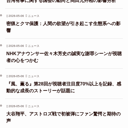
台湾有事に関する国会の動向と岡田元外相の影響分析
2026-05-06
ニュース
密猟とクマ保護：人間の欲望が引き起こす生態系への影
響
2026-05-06
ニュース
NHKアナウンサー佐々木芳史の誠実な謝罪シーンが視聴
者の心をつかむ
2026-05-06
ニュース
『風、薫る』第28回が視聴者注目度70%以上を記録、感
動的な成長のストーリーが話題に
2026-05-06
ニュース
大谷翔平、アストロズ戦で初被弾にファン驚愕と期待の
声