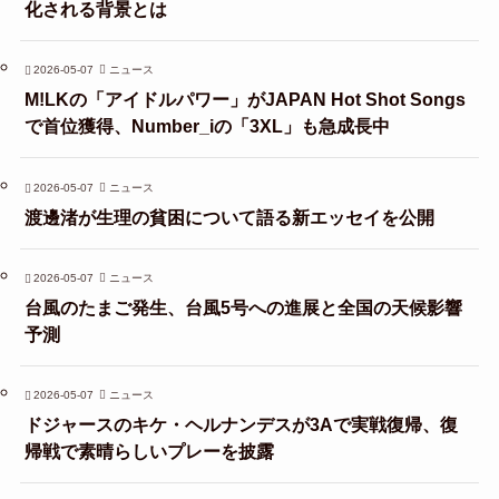
化される背景とは
2026-05-07
ニュース
M!LKの「アイドルパワー」がJAPAN Hot Shot Songs
で首位獲得、Number_iの「3XL」も急成長中
2026-05-07
ニュース
渡邊渚が生理の貧困について語る新エッセイを公開
2026-05-07
ニュース
台風のたまご発生、台風5号への進展と全国の天候影響
予測
2026-05-07
ニュース
ドジャースのキケ・ヘルナンデスが3Aで実戦復帰、復
帰戦で素晴らしいプレーを披露