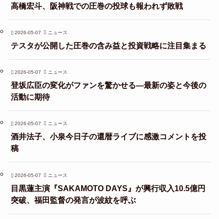
高橋宏斗、阪神戦での圧巻の投球も報われず敗戦
2026-05-07
ニュース
テスタが公開した圧巻の含み益と投資戦略に注目集まる
2026-05-07
ニュース
登坂広臣の変化がファンを驚かせる—最新の姿と今後の
活動に期待
2026-05-07
ニュース
酒井法子、小泉今日子の還暦ライブに感激コメントを投
稿
2026-05-07
ニュース
目黒蓮主演『SAKAMOTO DAYS』が興行収入10.5億円
突破、福田監督の発言が波紋を呼ぶ