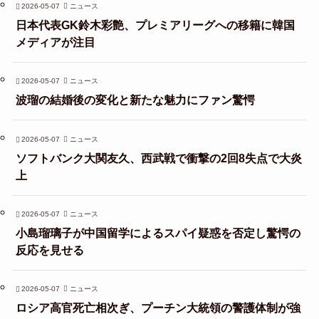
2026-05-07
ニュース
日本代表GK鈴木彩艶、プレミアリーグへの移籍に韓国
メディアが注目
2026-05-07
ニュース
波瑠の結婚後の変化と新たな魅力にファン驚愕
2026-05-07
ニュース
ソフトバンク大関友久、西武戦で衝撃の2回8失点で大炎
上
2026-05-07
ニュース
小島瑠璃子が中国留学によるスパイ疑惑を否定し驚愕の
反応を見せる
2026-05-07
ニュース
ロシア高官死亡相次ぎ、プーチン大統領の警護体制が強