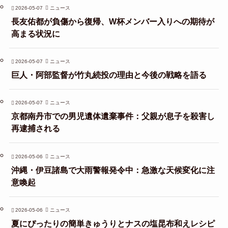
2026-05-07
ニュース
長友佑都が負傷から復帰、W杯メンバー入りへの期待が
高まる状況に
2026-05-07
ニュース
巨人・阿部監督が竹丸続投の理由と今後の戦略を語る
2026-05-07
ニュース
京都南丹市での男児遺体遺棄事件：父親が息子を殺害し
再逮捕される
2026-05-06
ニュース
沖縄・伊豆諸島で大雨警報発令中：急激な天候変化に注
意喚起
2026-05-06
ニュース
夏にぴったりの簡単きゅうりとナスの塩昆布和えレシピ