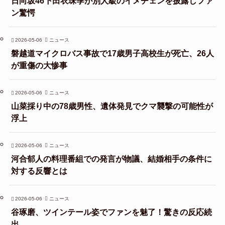
日向坂46下田衣珠季が別人級のイメチェンを披露しファ
ン驚愕
2026-05-06
ニュース
磐越道マイクロバス事故で17歳男子高校生が死亡、26人
が重傷の大惨事
2026-05-06
ニュース
山菜採り中の78歳男性、遺体発見でクマ襲撃の可能性が
浮上
2026-05-06
ニュース
河合郁人の料理番組での発言が物議、結婚相手の条件に
対する反響とは
2026-05-06
ニュース
谷琢磨、ツインテール姿でファンを魅了！驚きの反応続
出