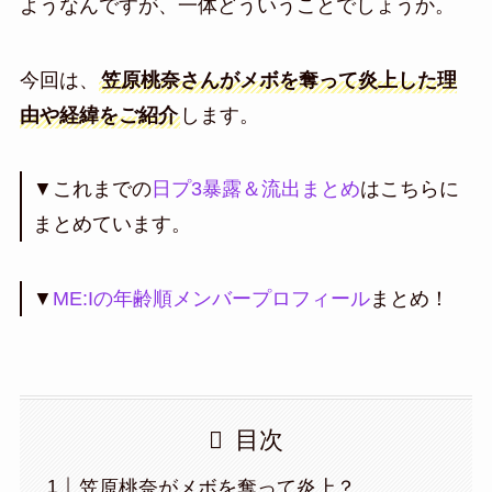
ようなんですが、一体どういうことでしょうか。
今回は、
笠原桃奈さんがメボを奪って炎上した理
由や経緯をご紹介
します。
▼これまでの
日プ3暴露＆流出まとめ
はこちらに
まとめています。
▼
ME:Iの年齢順メンバープロフィール
まとめ！
目次
笠原桃奈がメボを奪って炎上？