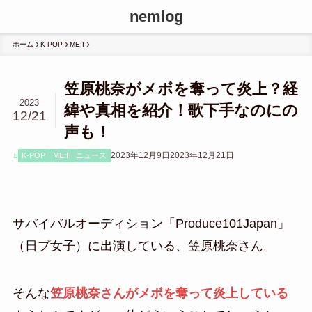
nemlog
ホーム
K-POP
ME:I
笠原桃奈がメボを奪って炎上？経
2023
緯や真相を紹介！歌下手なのにの
12/21
声も！
2023年12月9日
2023年12月21日
K-POP
ME:I
ニュース
サバイバルオーディション「Produce101Japan」
（日プ女子）に出演している、笠原桃奈さん。
そんな
笠原桃奈さんがメボを奪って炎上している