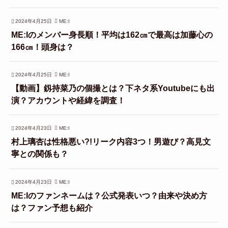
2024年4月25日
ME:I
ME:Iのメンバー身長順！平均は162㎝で最高は加藤心の
166㎝！頭身は？
2024年4月25日
ME:I
【動画】釼持菜乃の個撮とは？下ネタ系Youtubeにも出
演？アカウントや経緯を調査！
2024年4月23日
ME:I
村上璃杏は性格悪い?!リーク内容3つ！男遊び？高見文
寧との関係も？
2024年4月23日
ME:I
ME:Iのファンネームは？公式発表いつ？由来や決め方
は？ファン予想も紹介