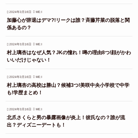
2024年3月16日
ME:I
加藤心が辞退はデマ?!リークは誰？斉藤芹菜の脱落と関
係あるの？
2024年3月16日
ME:I
村上璃杏はなぜ人気？JKの憧れ！噂の理由8つ!顔がかわ
いいだけじゃない！
2024年3月16日
ME:I
村上璃杏の高校は勝山？候補3つ!美咲中央小学校で中学
も!学歴まとめ！
2024年3月16日
ME:I
北爪さくらと男の暴露画像が炎上！彼氏なの？誰が流
出？ディズニーデートも！