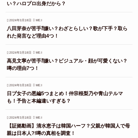
い？ハロプロ出身だから？
2024年3月18日
ME:I
八田芽奈が苦手⁈嫌い？わざとらしい？歌が下手？取ら
れた発言など理由4つ！
2024年3月18日
ME:I
高見文寧が苦手⁈嫌い？ビジュアル・顔が可愛くない？
噂の理由7つ！
2024年3月18日
ME:I
日プ女子の悪編5つまとめ！仲宗根梨乃や青山テルマ
も！予告と本編違いすぎる？
2024年3月18日
ME:I
【証拠動画】清水恵子は韓国ハーフ？父親が韓国人で母
親は日本人?!噂の真相を調査！