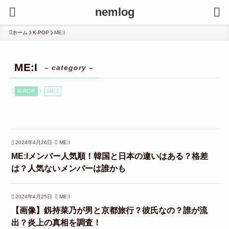
nemlog
ホーム
K-POP
ME:I
ME:I
– category –
K-POP
ME:I
2024年4月26日
ME:I
ME:Iメンバー人気順！韓国と日本の違いはある？格差
は？人気ないメンバーは誰かも
2024年4月25日
ME:I
【画像】釼持菜乃が男と京都旅行？彼氏なの？誰が流
出？炎上の真相を調査！