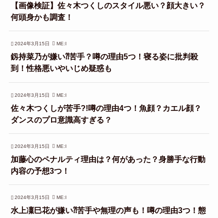
【画像検証】佐々木つくしのスタイル悪い？顔大きい？
何頭身かも調査！
2024年3月15日
ME:I
釼持菜乃が嫌い⁈苦手？噂の理由5つ！寝る姿に批判殺
到！性格悪いやいじめ疑惑も
2024年3月15日
ME:I
佐々木つくしが苦手?!噂の理由4つ！魚顔？カエル顔？
ダンスのプロ意識高すぎる？
2024年3月15日
ME:I
加藤心のペナルティ理由は？何があった？身勝手な行動
内容の予想3つ！
2024年3月15日
ME:I
水上凜巳花が嫌い⁈苦手や無理の声も！噂の理由3つ！態