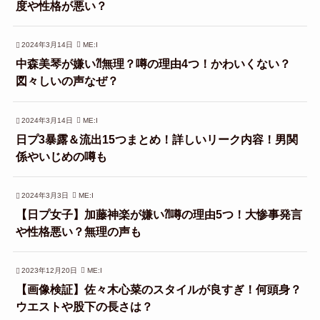
度や性格が悪い？
2024年3月14日
ME:I
中森美琴が嫌い⁈無理？噂の理由4つ！かわいくない？
図々しいの声なぜ？
2024年3月14日
ME:I
日プ3暴露＆流出15つまとめ！詳しいリーク内容！男関
係やいじめの噂も
2024年3月3日
ME:I
【日プ女子】加藤神楽が嫌い⁈噂の理由5つ！大惨事発言
や性格悪い？無理の声も
2023年12月20日
ME:I
【画像検証】佐々木心菜のスタイルが良すぎ！何頭身？
ウエストや股下の長さは？