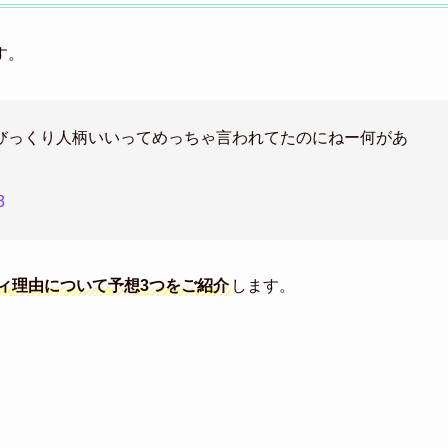
す。
びっくり人柄いいってめっちゃ言われてたのにねー何があ
3
ィ理由について予想3つをご紹介
します。