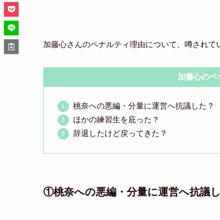
加藤心さんのペナルティ理由について、噂されて
加藤心のペ
桃奈への悪編・分量に運営へ抗議した？
ほかの練習生を庇った？
辞退したけど戻ってきた？
①桃奈への悪編・分量に運営へ抗議