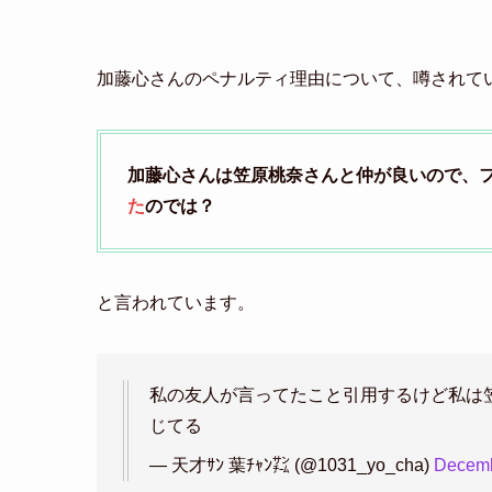
加藤心さんのペナルティ理由について、噂されて
加藤心さんは笠原桃奈さんと仲が良いので、
た
のでは？
と言われています。
私の友人が言ってたこと引用するけど私は
じてる
— 天才ｻﾝ 葉ﾁｬﾝ㌠ (@1031_yo_cha)
Decemb